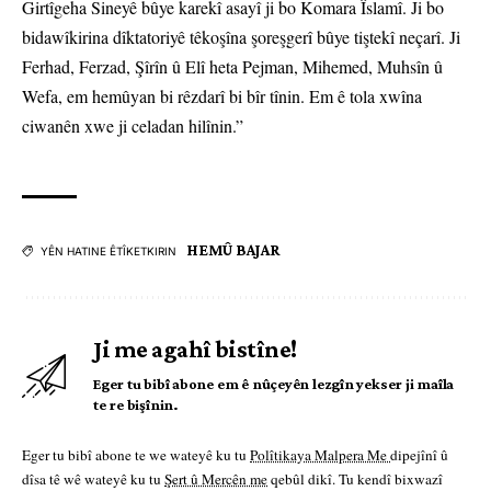
Girtîgeha Sineyê bûye karekî asayî ji bo Komara Îslamî. Ji bo
bidawîkirina dîktatoriyê têkoşîna şoreşgerî bûye tiştekî neçarî. Ji
Ferhad, Ferzad, Şîrîn û Elî heta Pejman, Mihemed, Muhsîn û
Wefa, em hemûyan bi rêzdarî bi bîr tînin. Em ê tola xwîna
ciwanên xwe ji celadan hilînin.”
HEMÛ BAJAR
YÊN HATINE ÊTÎKETKIRIN
Ji me agahî bistîne!
Eger tu bibî abone em ê nûçeyên lezgîn yekser ji maîla
te re bişînin.
Eger tu bibî abone te we wateyê ku tu
Polîtikaya Malpera Me
dipejînî û
dîsa tê wê wateyê ku tu
Şert û Mercên me
qebûl dikî. Tu kendî bixwazî