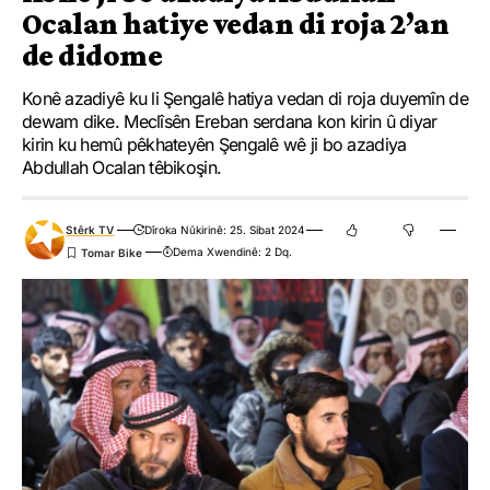
Ocalan hatiye vedan di roja 2’an
de didome
Konê azadiyê ku li Şengalê hatiya vedan di roja duyemîn de
dewam dike. Meclîsên Ereban serdana kon kirin û diyar
kirin ku hemû pêkhateyên Şengalê wê ji bo azadiya
Abdullah Ocalan têbikoşin.
Stêrk TV
Dîroka Nûkirinê: 25. Sibat 2024
Dema Xwendinê: 2 Dq.