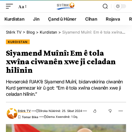
Aa
Kurdistan
Jin
Çand û Hûner
Cîhan
Rojava
R
Stêrk TV
>
Blog
>
Kurdistan
>
Siyamend Muînî: Em ê tola xwîna ciwanên xwe ji celadan hilînin
KURDISTAN
Siyamend Muînî: Em ê tola
xwîna ciwanên xwe ji celadan
hilînin
Hevserokê PJAK’ê Siyamend Muînî, bidarvekirina ciwanên
Kurd şermezar kir û got: “Em ê tola xwîna ciwanên xwe ji
celadan hilînin.”
Stêrk TV
Dîroka Nûkirinê: 25. Sibat 2024
Dema Xwendinê: 1 Dq.