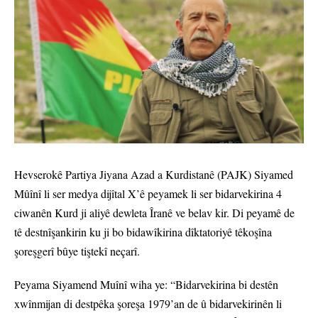
Hevserokê Partiya Jiyana Azad a Kurdistanê (PAJK) Siyamed
Mûînî li ser medya dijîtal X’ê peyamek li ser bidarvekirina 4
ciwanên Kurd ji aliyê dewleta Îranê ve belav kir. Di peyamê de
tê destnîşankirin ku ji bo bidawîkirina dîktatoriyê têkoşîna
şoreşgerî bûye tiştekî neçarî.
Peyama Siyamend Muînî wiha ye: “Bidarvekirina bi destên
xwînmijan di destpêka şoreşa 1979’an de û bidarvekirinên li