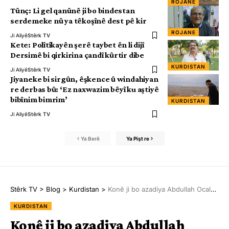
ROJANE
Tûnç: Li gel qanûnê ji bo bindestan
serdemeke nû ya têkoşînê dest pê kir
ROJANE
Ji Aliyê
Stêrk TV
Kete: Polîtîkayên şerê taybet ên li dijî
Dersimê bi qirkirina çandî kûrtir dibe
KURDISTAN
Ji Aliyê
Stêrk TV
Jiyaneke bi sirgûn, êşkence û windahiyan
re derbas bû: ‘Ez naxwazim bêyî ku aştiyê
bibînim bimrim’
KURDISTAN
Ji Aliyê
Stêrk TV
Ya Berê
Ya Pişt re
Stêrk TV
>
Blog
>
Kurdistan
>
Konê ji bo azadiya Abdullah Ocalan hatiye vedan di roja 2’an de didome
KURDISTAN
Konê ji bo azadiya Abdullah