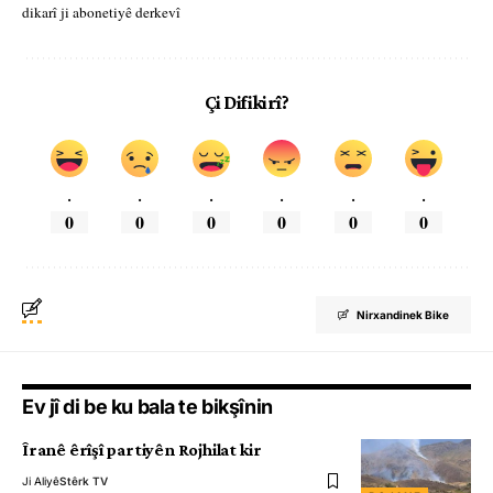
dikarî ji abonetiyê derkevî
Çi Difikirî?
.
.
.
.
.
.
0
0
0
0
0
0
Nirxandinek Bike
Ev jî di be ku bala te bikşînin
Îranê êrîşî partiyên Rojhilat kir
Ji Aliyê
Stêrk TV