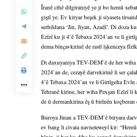
Îranê cihê dilgiraniyê ye ji bo hemû xeb
giştî ye. Ev kiryar beşek ji siyaseta tirsan
serhildana ‘Jin, Jiyan, Azadî’. Di doza 
Ezîzî ku ji 4’ê Tebaxa 2024’an ve li girtî
dema binçavkirinê de rastî îşkenceya fîzîk
Di daxuyaniya TEV-DEM`ê de her wiha h
2024`an de, cezayê darvekirinê li ser ça
4’ê Tebaxa 2024’an ve li Girtîgeha Evîn a 
Tehranê kirine, her wiha Pexşan Ezîzî li
de û dermankirina êş û birînên koçberan 
Buroya Jinan a TEV-DEM`ê biryara darveki
ev bang li civata navneteweyî kir: “Hemû 
bînin, ji ber ku dibe ku cezayê darvekiri