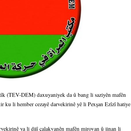
tîk (TEV-DEM) daxuyaniyek da û bang li saziyên mafên
r ku li hember cezayê darvekirinê yê li Pexşan Ezîzî hatiye
vekirinê ya li dijî çalakvanên mafên mirovan û jinan li