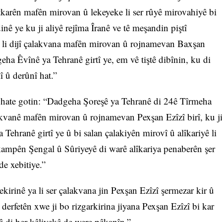
atkarên mafên mirovan û lekeyeke li ser rûyê mirovahiyê bi
dinê ye ku ji aliyê rejîma Îranê ve tê meşandin piştî
ku li dijî çalakvana mafên mirovan û rojnamevan Baxşan
geha Êvînê ya Tehranê girtî ye, em vê tiştê dibînin, ku di
î û derûnî hat.”
ate gotin: “Dadgeha Şoreşê ya Tehranê di 24ê Tîrmeha
lakvanê mafên mirovan û rojnamevan Pexşan Ezîzî birî, ku j
Tehranê girtî ye û bi salan çalakiyên mirovî û alîkariyê li
 kampên Şengal û Sûriyeyê di warê alîkariya penaberên şer
de xebitiye.”
rinê ya li ser çalakvana jin Pexşan Ezîzî şermezar kir û
derfetên xwe ji bo rizgarkirina jiyana Pexşan Ezîzî bi kar
nê di her kêliyekê de were pêkanîn.”