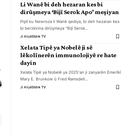
Li Wanê bi deh hezaran kes bi
dirûşmeya ‘Bijî Serok Apo’ meşiyan
Piştî ku Newroza li Wanê qediya, bi deh hezaran kes
bi berzkirina dirûşmeya “Bijî Serok
…
Ji Aliyê
Stêrk TV
Xelata Tipê ya Nobelê ji sê
lêkolînerên immunolojiyê re hate
dayin
Xelata Tipê ya Nobelê ya 2025'an ji zanyarên Emerîkî
Mary E. Brunkow û Fred Ramsdell
…
Ji Aliyê
Stêrk TV