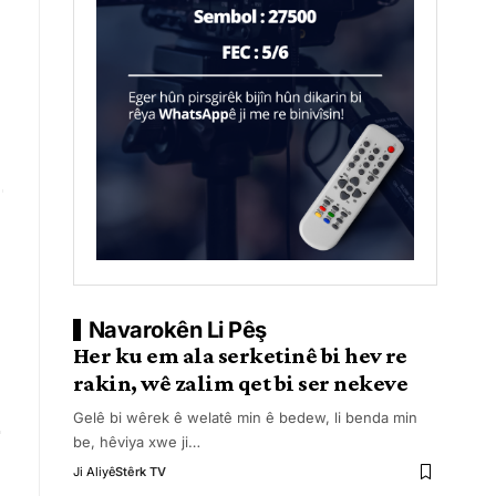
Navarokên Li Pêş
Her ku em ala serketinê bi hev re
rakin, wê zalim qet bi ser nekeve
Gelê bi wêrek ê welatê min ê bedew, li benda min
be, hêviya xwe ji
…
Ji Aliyê
Stêrk TV