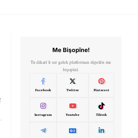
Me Bişopîne!
Tu dikarî li ser gelek platforman rûpelên me
bişopînî.
Facebook
Twitter
Pinterest
î
Instagram
Youtube
Tiktok