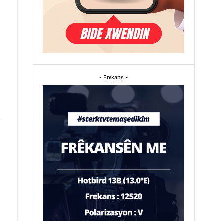
- Frekans -
i