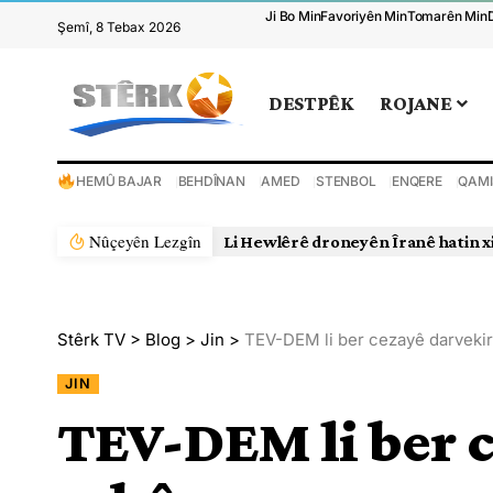
Ji Bo Min
Favoriyên Min
Tomarên Min
Şemî, 8 Tebax 2026
DESTPÊK
ROJANE
HEMÛ BAJAR
BEHDÎNAN
AMED
STENBOL
ENQERE
QAMI
Nûçeyên Lezgîn
Li Hewlêrê droneyên Îranê hatin x
Stêrk TV
>
Blog
>
Jin
>
TEV-DEM li ber cezayê darvekir
JIN
TEV-DEM li ber 