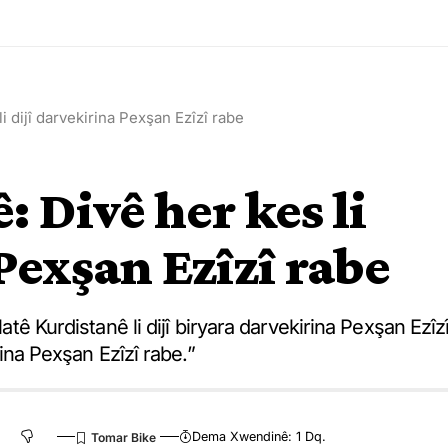
li dijî darvekirina Pexşan Ezîzî rabe
: Divê her kes li
Pexşan Ezîzî rabe
latê Kurdistanê li dijî biryara darvekirina Pexşan Ezîz
irina Pexşan Ezîzî rabe.”
Dema Xwendinê: 1 Dq.