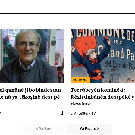
ROJANE
el qanûnê ji bo bindestan
Tecrûbeyên komînê-1:
 nû ya têkoşînê dest pê
Rêxistinbûnên destpêkê yên
dewletê
V
Ji Aliyê
Stêrk TV
Ya Berê
Ya Pişt re