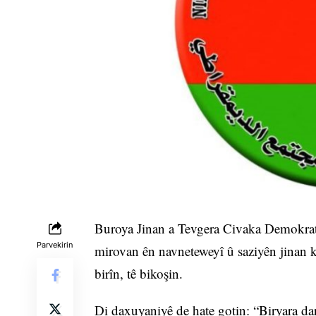
Buroya Jinan a Tevgera Civaka Demokra
Parvekirin
mirovan ên navneteweyî û saziyên jinan ki
birîn, tê bikoşin.
Di daxuyaniyê de hate gotin: “Biryara dar