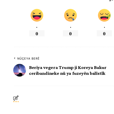
.
.
.
0
0
0
NÛÇEYA BERÊ
Beriya vegera Trump ji Koreya Bakur
ceribandineke nû ya fuzeyên balîstîk