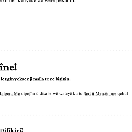
îne!
ezgîn yekser ji maîla te re bişînin.
 Malpera Me
dipejînî û dîsa tê wê wateyê ku tu
Şert û Mercên me
qebûl
 Difikirî?