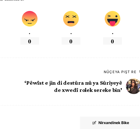
.
.
.
0
0
0
NÛÇEYA PIŞT RE
‘Pêwîst e jin di destûra nû ya Sûriyeyê
de xwedî rolek sereke bin’
Nirxandinek Bike