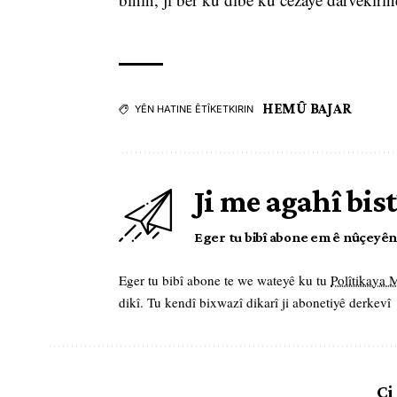
HEMÛ BAJAR
YÊN HATINE ÊTÎKETKIRIN
Ji me agahî bist
Eger tu bibî abone em ê nûçeyên l
Eger tu bibî abone te we wateyê ku tu
Polîtikaya
dikî. Tu kendî bixwazî dikarî ji abonetiyê derkevî
Çi