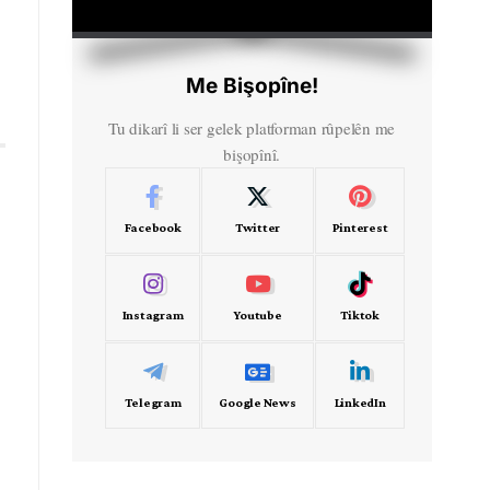
HD
00:00
Me Bişopîne!
Tu dikarî li ser gelek platforman rûpelên me
bişopînî.
Facebook
Twitter
Pinterest
Instagram
Youtube
Tiktok
Telegram
Google News
LinkedIn