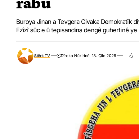
rabû
Buroya Jinan a Tevgera Civaka Demokratîk diy
Ezîzî sûc e û tepisandina dengê guhertinê ye û
Stêrk TV
Dîroka Nûkirinê: 18. Çile 2025