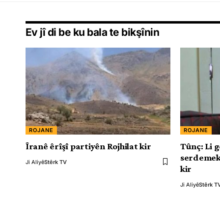
Ev jî di be ku bala te bikşînin
ROJANE
ROJANE
Îranê êrîşî partiyên Rojhilat kir
Tûnç: Li g
serdemeke
Ji Aliyê
Stêrk TV
kir
Ji Aliyê
Stêrk T