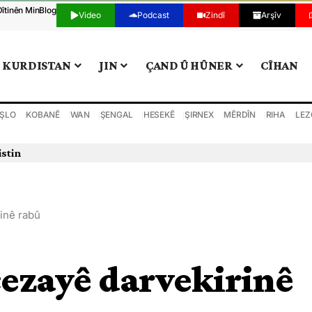
Dîtinên Min
Blog
Video
Podcast
Zindî
Arşîv
KURDISTAN
JIN
ÇAND Û HÛNER
CÎHAN
ŞLO
KOBANÊ
WAN
ŞENGAL
HESEKÊ
ŞIRNEX
MÊRDÎN
RIHA
LEZ
istin
inê rabû
cezayê darvekirinê