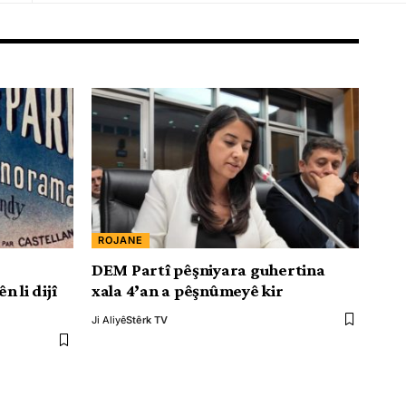
ROJANE
DEM Partî pêşniyara guhertina
 li dijî
xala 4’an a pêşnûmeyê kir
Ji Aliyê
Stêrk TV