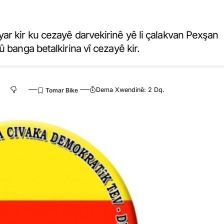
ar kir ku cezayê darvekirinê yê li çalakvan Pexşan
 banga betalkirina vî cezayê kir.
Dema Xwendinê: 2 Dq.