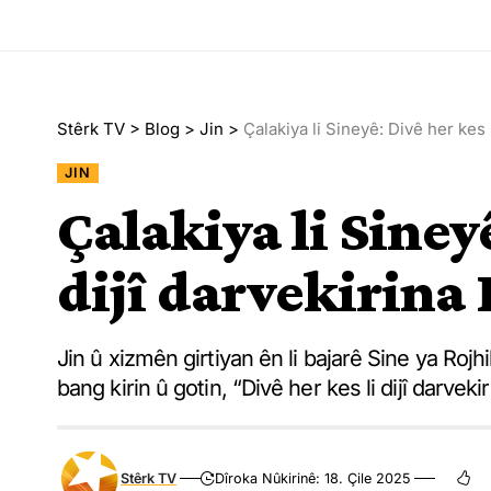
Stêrk TV
>
Blog
>
Jin
>
Çalakiya li Sineyê: Divê her kes 
JIN
Çalakiya li Sineyê
dijî darvekirina 
Jin û xizmên girtiyan ên li bajarê Sine ya Rojhi
bang kirin û gotin, “Divê her kes li dijî darvek
Stêrk TV
Dîroka Nûkirinê: 18. Çile 2025