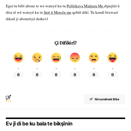
Eger tu bibî abone te we wateyê ku tu
Polîtikaya Malpera Me
dipejînî û
dîsa tê wê wateyê ku tu
Şert û Mercên me
qebûl dikî. Tu kendî bixwazî
dikarî ji abonetiyê derkevî
Çi Difikirî?
.
.
.
.
.
.
0
0
0
0
0
0
Nirxandinek Bike
Ev jî di be ku bala te bikşînin