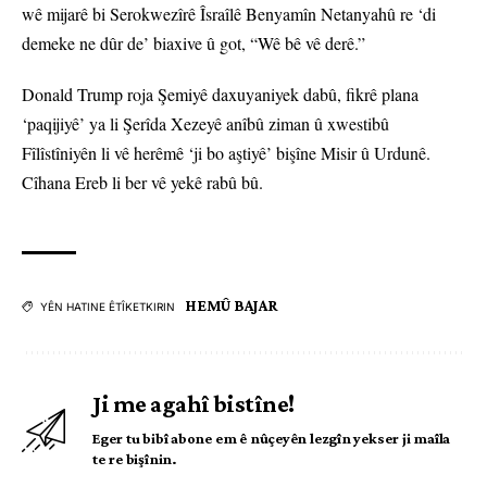
wê mijarê bi Serokwezîrê Îsraîlê Benyamîn Netanyahû re ‘di
demeke ne dûr de’ biaxive û got, “Wê bê vê derê.”
Donald Trump roja Şemiyê daxuyaniyek dabû, fikrê plana
‘paqijiyê’ ya li Şerîda Xezeyê anîbû ziman û xwestibû
Fîlîstîniyên li vê herêmê ‘ji bo aştiyê’ bişîne Misir û Urdunê.
Cîhana Ereb li ber vê yekê rabû bû.
HEMÛ BAJAR
YÊN HATINE ÊTÎKETKIRIN
Ji me agahî bistîne!
Eger tu bibî abone em ê nûçeyên lezgîn yekser ji maîla
te re bişînin.