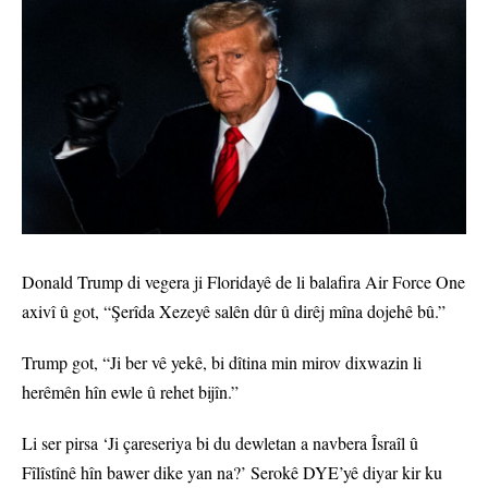
Donald Trump di vegera ji Floridayê de li balafira Air Force One
axivî û got, “Şerîda Xezeyê salên dûr û dirêj mîna dojehê bû.”
Trump got, “Ji ber vê yekê, bi dîtina min mirov dixwazin li
herêmên hîn ewle û rehet bijîn.”
Li ser pirsa ‘Ji çareseriya bi du dewletan a navbera Îsraîl û
Fîlîstînê hîn bawer dike yan na?’ Serokê DYE’yê diyar kir ku