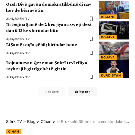
Ozel: Divê gavên demokratîkbûnê di nav
hev de bên avêtin
ROJANE
Ji Aliyê
Stêrk TV
Di teqîna Şamê de 2 kes jiyana xwe ji dest
dan û 13 kes birîndar bûn
ROJAVA
Ji Aliyê
Stêrk TV
Li Şamê teqîn çêbû; birîndar hene
Ji Aliyê
Stêrk TV
ROJAVA
Rojnamevan Qereman Şukrî tevî efûya
taybet jî li girtîgehê tê girtin
KURDISTAN
Ji Aliyê
Stêrk TV
Ya Berê
Ya Pişt re
Stêrk TV
>
Blog
>
Cîhan
>
Li Brukselê 35 hezar mamoste daketin kolanan
CÎHAN