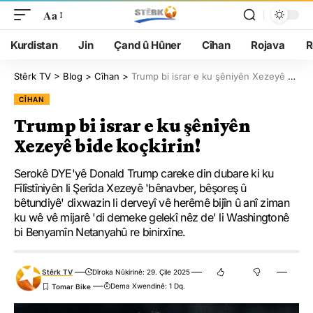
Aa
Kurdistan
Jin
Çand û Hûner
Cîhan
Rojava
R
Stêrk TV
>
Blog
>
Cîhan
>
Trump bi israr e ku şêniyên Xezeyê bide koçkirin!
CÎHAN
Trump bi israr e ku şêniyên
Xezeyê bide koçkirin!
Serokê DYE'yê Donald Trump careke din dubare ki ku
Fîlîstîniyên li Şerîda Xezeyê 'bênavber, bêşoreş û
bêtundiyê' dixwazin li derveyî vê herêmê bijîn û anî ziman
ku wê vê mijarê 'di demeke gelekî nêz de' li Washingtonê
bi Benyamîn Netanyahû re binirxîne.
Stêrk TV
Dîroka Nûkirinê: 29. Çile 2025
Dema Xwendinê: 1 Dq.