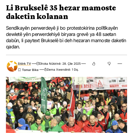
Li Brukselê 35 hezar mamoste
daketin kolanan
Sendîkayên perwerdeyê ji bo protestokirina polîtîkayên
dewletê yên perwerdehiyê biryara grevê ya 48 saetan
dabûn, li paytext Brukselê bi deh hezaran mamoste daketin
qadan.
Stêrk TV
Dîroka Nûkirinê: 28. Çile 2025
Dema Xwendinê: 1 Dq.