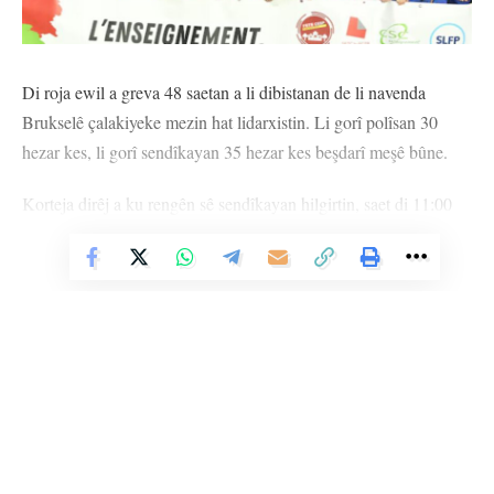
Di roja ewil a greva 48 saetan a li dibistanan de li navenda
Brukselê çalakiyeke mezin hat lidarxistin. Li gorî polîsan 30
hezar kes, li gorî sendîkayan 35 hezar kes beşdarî meşê bûne.
Korteja dirêj a ku rengên sê sendîkayan hilgirtin, saet di 11:00
de ji Gare du Midi bi rê ket.
Vê Nûçeyê Bixwîne
Çalakvanan bi fîşekên hewayî nerazîbûna xwe ya li hember
tedbîrên ku ji hêla hikûmeta MR-Engagés ve hatî ragihandin red
kirin.
Piştî greva rojekê ya di dawiya meha Mijdarê de, sendîkayên
perwerdeyê biryar dan ku di 27 û 28’ê Çile de li hemû
dibistanên Wallonya û Brukselê 48 saetan greve bikin.