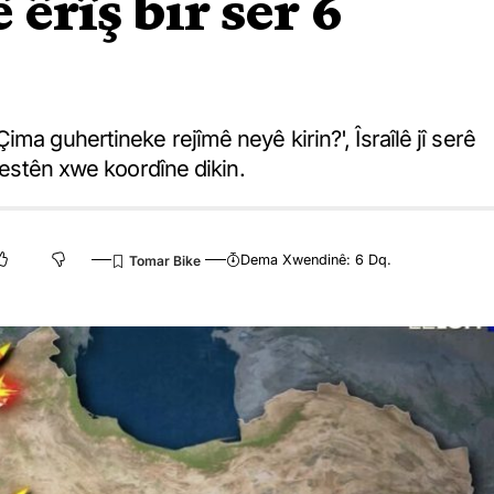
 êrîş bir ser 6
ma guhertineke rejîmê neyê kirin?', Îsraîlê jî serê
lwestên xwe koordîne dikin.
Dema Xwendinê: 6 Dq.