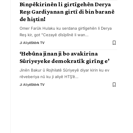
Binpêkirinên li girtîgehên Derya
Reş: Gardiyanan girtî di bin baranê
de hiştin!
Omer Farûk Hulaku ku serdana girtîgehên li Derya
Reş kir, got "Cezayê dîsîplînê li wan
…
Ji Aliyê
Stêrk TV
‘Hebûna jinan ji bo avakirina
Sûriyeyeke demokratîk girîng e’
Jinên Bakur û Rojhilatê Sûriyeyê diyar kirin ku ev
rêveberiya nû ku ji aliyê HTŞ’ê
…
Ji Aliyê
Stêrk TV