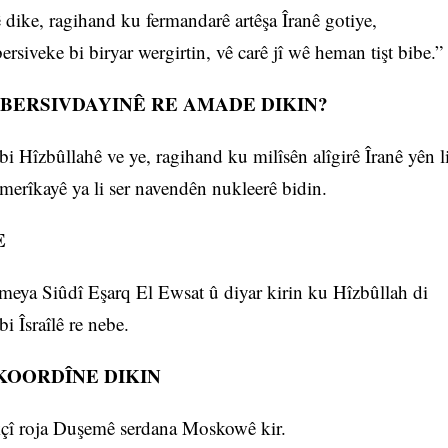
 dike, ragihand ku fermandarê artêşa Îranê gotiye,
rsiveke bi biryar wergirtin, vê carê jî wê heman tişt bibe.”
I BERSIVDAYINÊ RE AMADE DIKIN?
Hîzbûllahê ve ye, ragihand ku milîsên alîgirê Îranê yên l
merîkayê ya li ser navendên nukleerê bidin.
E
eya Siûdî Eşarq El Ewsat û diyar kirin ku Hîzbûllah di
bi Îsraîlê re nebe.
KOORDÎNE DIKIN
çî roja Duşemê serdana Moskowê kir.