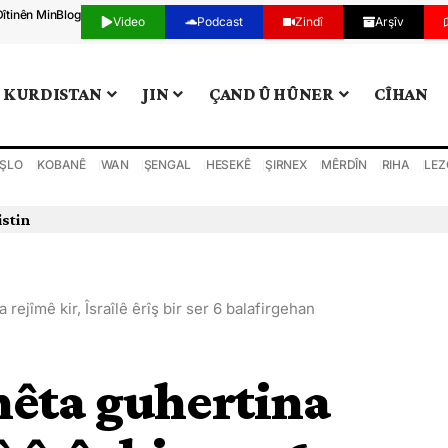
Dîtinên Min
Blog
Video
Podcast
Zindî
Arşîv
KURDISTAN
JIN
ÇAND Û HÛNER
CÎHAN
ŞLO
KOBANÊ
WAN
ŞENGAL
HESEKÊ
ŞIRNEX
MÊRDÎN
RIHA
LEZ
 rejîmê kir, Îsraîlê êrîş bir ser 6 balafirgehan
nêta guhertina