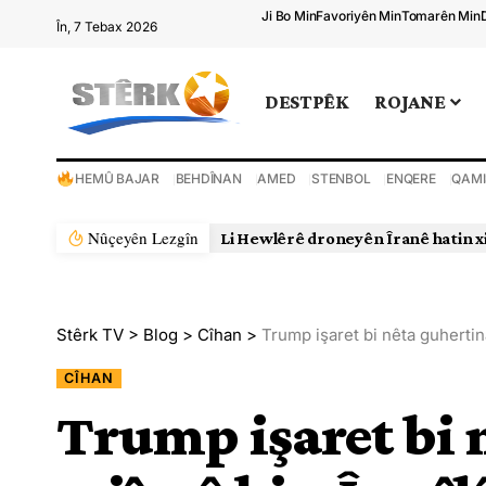
Ji Bo Min
Favoriyên Min
Tomarên Min
În, 7 Tebax 2026
DESTPÊK
ROJANE
HEMÛ BAJAR
BEHDÎNAN
AMED
STENBOL
ENQERE
QAMI
Nûçeyên Lezgîn
Li Hewlêrê droneyên Îranê hatin xistin
Stêrk TV
>
Blog
>
Cîhan
>
Trump işaret bi nêta guhertina
CÎHAN
Trump işaret bi 