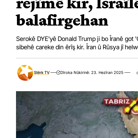
rejîmê kir, Îsraîlê
balafirgehan
Serokê DYE'yê Donald Trump ji bo Îranê got 'Çi
sibehê careke din êrîş kir. Îran û Rûsya jî he
Stêrk TV
Dîroka Nûkirinê: 23. Hezîran 2025