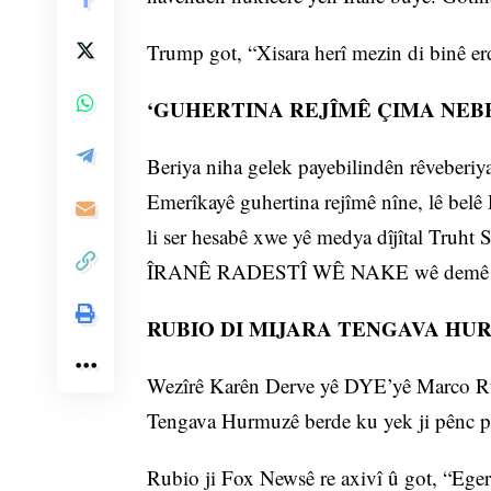
Trump got, “Xisara herî mezin di binê er
‘GUHERTINA REJÎMÊ ÇIMA NEBE
Beriya niha gelek payebilindên rêveberi
Emerîkayê guhertina rejîmê nîne, lê bel
li ser hesabê xwe yê medya dîjîtal Truh
ÎRANÊ RADESTÎ WÊ NAKE wê demê çim
RUBIO DI MIJARA TENGAVA HUR
Wezîrê Karên Derve yê DYE’yê Marco Rubio
Tengava Hurmuzê berde ku yek ji pênc par
Rubio ji Fox Newsê re axivî û got, “Eger 