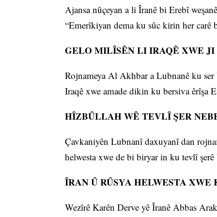
Ajansa nûçeyan a li Îranê bi Erebî weşanê
“Emerîkiyan dema ku sûc kirin her carê be
GELO MILÎSÊN LI IRAQÊ XWE J
Rojnameya Al Akhbar a Lubnanê ku ser bi 
Iraqê xwe amade dikin ku bersiva êrîşa E
HÎZBÛLLAH WÊ TEVLÎ ŞER NEB
Çavkaniyên Lubnanî daxuyanî dan rojnam
helwesta xwe de bi biryar in ku tevlî şerê 
ÎRAN Û RÛSYA HELWESTA XWE 
Wezîrê Karên Derve yê Îranê Abbas Arak