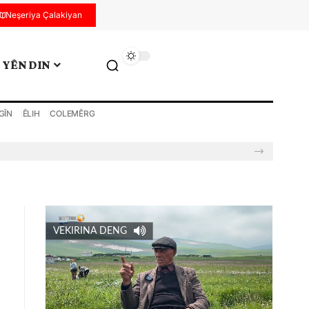
Neşeriya Çalakiyan
YÊN DIN
GÎN
ÊLIH
COLEMÊRG
VEKIRINA DENG