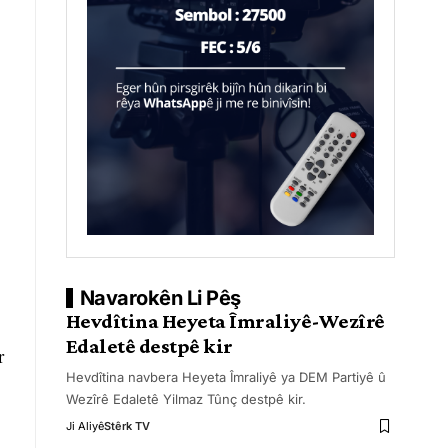
Navarokên Li Pêş
Hevdîtina Heyeta Îmraliyê-Wezîrê
Edaletê destpê kir
r
Hevdîtina navbera Heyeta Îmraliyê ya DEM Partiyê û
Wezîrê Edaletê Yilmaz Tûnç destpê kir.
Ji Aliyê
Stêrk TV