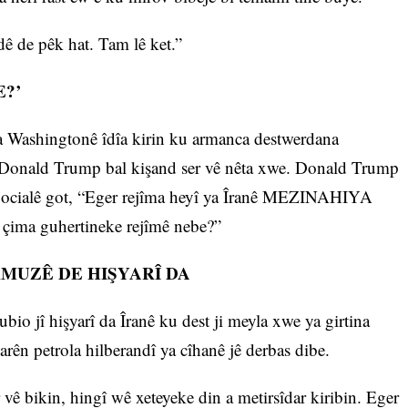
dê de pêk hat. Tam lê ket.”
?’
ya Washingtonê îdîa kirin ku armanca destwerdana
ê Donald Trump bal kişand ser vê nêta xwe. Donald Trump
t Socialê got, “Eger rejîma heyî ya Îranê MEZINAHIYA
a guhertineke rejîmê nebe?”
MUZÊ DE HIŞYARÎ DA
 jî hişyarî da Îranê ku dest ji meyla xwe ya girtina
ên petrola hilberandî ya cîhanê jê derbas dibe.
vê bikin, hingî wê xeteyeke din a metirsîdar kiribin. Eger