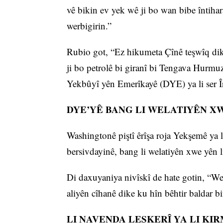
vê bikin ev yek wê ji bo wan bibe întihar
werbigirin.”
Rubio got, “Ez hikumeta Çînê teşwîq diki
ji bo petrolê bi giranî bi Tengava Hurm
Yekbûyî yên Emerîkayê (DYE) ya li ser Îr
DYE’YÊ BANG LI WELATIYÊN XW
Washingtonê piştî êrîşa roja Yekşemê ya 
bersivdayinê, bang li welatiyên xwe yên li
Di daxuyaniya nivîskî de hate gotin, “We
aliyên cîhanê dike ku hîn bêhtir baldar bi
LI NAVENDA LEŞKERÎ YA LI KI