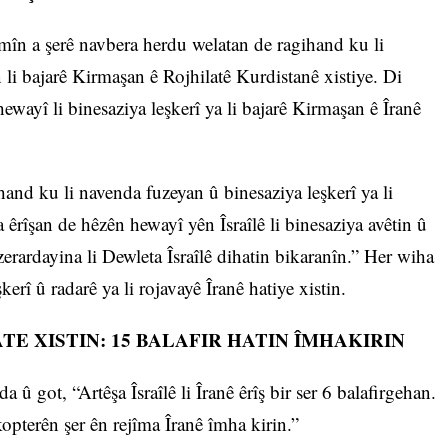
emîn a şerê navbera herdu welatan de ragihand ku li
 li bajarê Kirmaşan ê Rojhilatê Kurdistanê xistiye. Di
ewayî li binesaziya leşkerî ya li bajarê Kirmaşan ê Îranê
hand ku li navenda fuzeyan û binesaziya leşkerî ya li
a êrîşan de hêzên hewayî yên Îsraîlê li binesaziya avêtin û
erardayina li Dewleta Îsraîlê dihatin bikaranîn.” Her wiha
erî û radarê ya li rojavayê Îranê hatiye xistin.
TE XISTIN: 15 BALAFIR HATIN ÎMHAKIRIN
 û got, “Artêşa Îsraîlê li Îranê êrîş bir ser 6 balafirgehan.
opterên şer ên rejîma Îranê îmha kirin.”