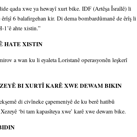
ide qada xwe ya hewayî xurt bike. IDF (Artêşa Îsraîlê) li
ê êrîşî 6 balafirgehan kir. Di dema bombardûmanê de êrîş li
-1’ê ahte xistin.”
Ê HATE XISTIN
bêmirov a wan ku li eyaleta Loristanê operasyonên leşkerî
EZEYÊ BI XURTÎ KARÊ XWE DEWAM BIKIN
kşemê di civîneke çapemeniyê de ku berê hatibû
 û Xezeyê ‘bi tam kapasîteya xwe’ karê xwe dewam bike.
BIDIN