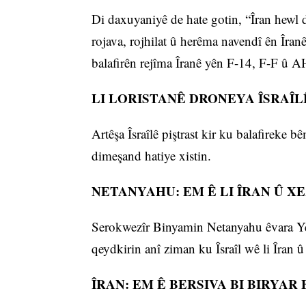
Di daxuyaniyê de hate gotin, “Îran hewl d
rojava, rojhilat û herêma navendî ên Îran
balafirên rejîma Îranê yên F-14, F-F û AH
LI LORISTANÊ DRONEYA ÎSRAÎL
Artêşa Îsraîlê piştrast kir ku balafireke 
dimeşand hatiye xistin.
NETANYAHU: EM Ê LI ÎRAN Û X
Serokwezîr Binyamin Netanyahu êvara Ye
qeydkirin anî ziman ku Îsraîl wê li Îran
ÎRAN: EM Ê BERSIVA BI BIRYAR 