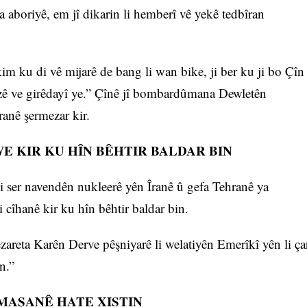
a aboriyê, em jî dikarin li hemberî vê yekê tedbîran
m ku di vê mijarê de bang li wan bike, ji ber ku ji bo Çîn
uzê ve girêdayî ye.” Çînê jî bombardûmana Dewletên
anê şermezar kir.
E KIR KU HÎN BÊHTIR BALDAR BIN
li ser navendên nukleerê yên Îranê û gefa Tehranê ya
 cîhanê kir ku hîn bêhtir baldar bin.
zareta Karên Derve pêşniyarê li welatiyên Emerîkî yên li ça
n.”
RMAŞANÊ HATE XISTIN