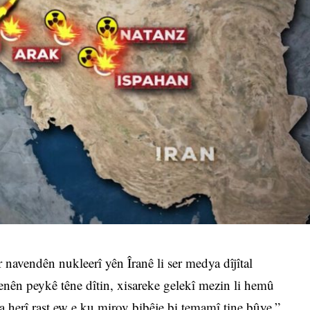
avendên nukleerî yên Îranê li ser medya dîjîtal
enên peykê têne dîtin, xisareke gelekî mezin li hemû
 herî rast ew e ku mirov bibêje bi temamî tine bûye.”