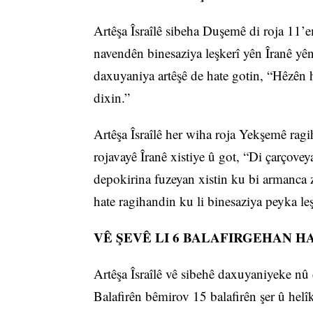
Artêşa Îsraîlê sibeha Duşemê di roja 11’
navendên binesaziya leşkerî yên Îranê yên
daxuyaniya artêşê de hate gotin, “Hêzên h
dixin.”
Artêşa Îsraîlê her wiha roja Yekşemê ragi
rojavayê Îranê xistiye û got, “Di çarçovey
depokirina fuzeyan xistin ku bi armanca z
hate ragihandin ku li binesaziya peyka leşk
VÊ ŞEVÊ LI 6 BALAFIRGEHAN HA
Artêşa Îsraîlê vê sibehê daxuyaniyeke nû da
Balafirên bêmirov 15 balafirên şer û helîk