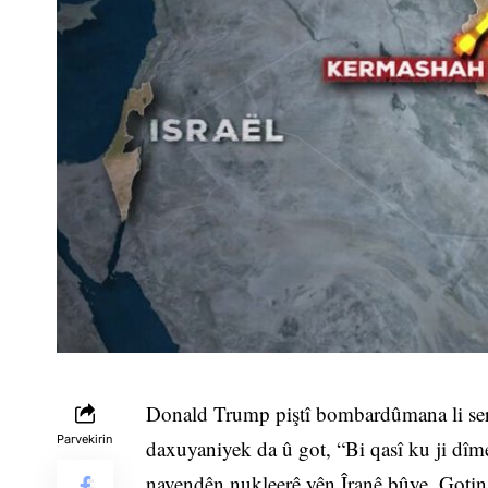
Donald Trump piştî bombardûmana li ser n
Parvekirin
daxuyaniyek da û got, “Bi qasî ku ji dîm
navendên nukleerê yên Îranê bûye. Gotina