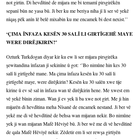
not girtin. Di hevdîtinê de mijara me bi temamî pirsgirêkên
sepanî bûn ne yasa bû. Ji ber ku me beriya niha jî li ser vê yekê
nîqaş pêk anîn lê belê mixabin ku me encamek bi dest nexist.’’
‘ÇIMA ÎNFAZA KESÊN 30 SALÎ LI GIRTÎGEHÊ MAYE
WERE DIRÊJKIRIN?’
Ozturk Turkdogan diyar kir ku ew li ser mijara pirsgirêka
şewitandina înfazan jî sekinîne û got: ‘’Bo nimûne hin kes 30
salî li girtîgehê mane. Ma çima înfaza kesên ku 30 salî li
girtîgehê maye, were dirêjkirin? Kesên ku 30 salên xwe tije
kirine û ev sê sal in înfaza wan tê dirêjkirin hene. Me xwest em
vê yekê bînin ziman. Wan jî ev yek li ba xwe not girt. Me ji hin
mijarên di hevdîtina meha Nîsanê de encamek nestand. Ji ber vê
yekê me di vê hevdîtinê de behsa wan mijaran nekir. Bo nimûne
yek ji wan mijaran Mafê Hêviyê bû. Ji ber wê me di vê hevdîtinê
de qala Mafê Hêviyê nekir. Zêdetir em li ser rewşa girtiyên