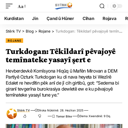
Aa
Kurdistan
Jin
Çand û Hûner
Cîhan
Rojava
R
Stêrk TV
>
Blog
>
Rojane
>
Turkdogan: Têkildarî pêvajoyê temînateke yasayî şert e
ROJANE
Turkdogan: Têkildarî pêvajoyê
temînateke yasayî şert e
Hevberdevkê Komîsyona Hiqûq û Mafên Mirovan a DEM
Partiyê Ozturk Turkdogan ku di nava heyeta bi Wezîrê
Edalet re hevdîtin pêk anî de jî cih girtibû, got: ‘’Sedema bi
giranî tevgerîna burokrasiya dewletê ew e ku pêvajoyê
temînateke yasayî tune ye.’’
Stêrk TV
Dîroka Nûkirinê: 28. Hezîran 2025
Dema Xwendinê: 9 Dq.