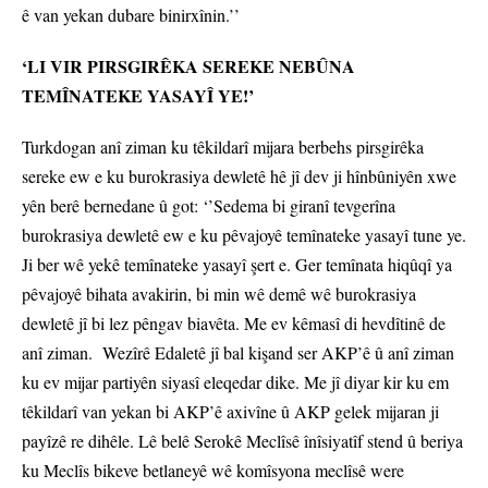
ê van yekan dubare binirxînin.’’
‘LI VIR PIRSGIRÊKA SEREKE NEBÛNA
TEMÎNATEKE YASAYÎ YE!’
Turkdogan anî ziman ku têkildarî mijara berbehs pirsgirêka
sereke ew e ku burokrasiya dewletê hê jî dev ji hînbûniyên xwe
yên berê bernedane û got: ‘’Sedema bi giranî tevgerîna
burokrasiya dewletê ew e ku pêvajoyê temînateke yasayî tune ye.
Ji ber wê yekê temînateke yasayî şert e. Ger temînata hiqûqî ya
pêvajoyê bihata avakirin, bi min wê demê wê burokrasiya
dewletê jî bi lez pêngav biavêta. Me ev kêmasî di hevdîtinê de
anî ziman. Wezîrê Edaletê jî bal kişand ser AKP’ê û anî ziman
ku ev mijar partiyên siyasî eleqedar dike. Me jî diyar kir ku em
têkildarî van yekan bi AKP’ê axivîne û AKP gelek mijaran ji
payîzê re dihêle. Lê belê Serokê Meclîsê înîsiyatîf stend û beriya
ku Meclîs bikeve betlaneyê wê komîsyona meclîsê were