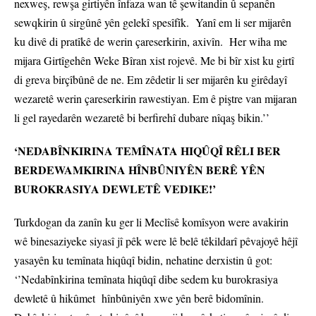
nexweş, rewşa girtiyên înfaza wan tê şewitandin û sepanên
sewqkirin û sirgûnê yên gelekî spesîfîk. Yanî em li ser mijarên
ku divê di pratîkê de werin çareserkirin, axivîn. Her wiha me
mijara Girtîgehên Weke Bîran xist rojevê. Me bi bîr xist ku girtî
di greva birçîbûnê de ne. Em zêdetir li ser mijarên ku girêdayî
wezaretê werin çareserkirin rawestiyan. Em ê piştre van mijaran
li gel rayedarên wezaretê bi berfirehî dubare nîqaş bikin.’’
‘NEDABÎNKIRINA TEMÎNATA HIQÛQÎ RÊLI BER
BERDEWAMKIRINA HÎNBÛNIYÊN BERÊ YÊN
BUROKRASIYA DEWLETÊ VEDIKE!’
Turkdogan da zanîn ku ger li Meclîsê komîsyon were avakirin
wê binesaziyeke siyasî jî pêk were lê belê têkildarî pêvajoyê hêjî
yasayên ku temînata hiqûqî bidin, nehatine derxistin û got:
‘’Nedabînkirina temînata hiqûqî dibe sedem ku burokrasiya
dewletê û hikûmet hînbûniyên xwe yên berê bidomînin.