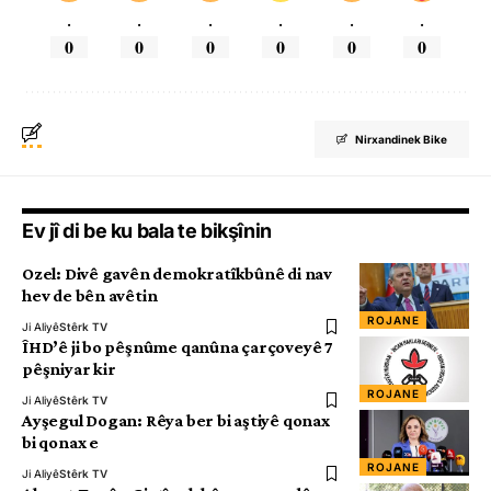
.
.
.
.
.
.
0
0
0
0
0
0
Nirxandinek Bike
Ev jî di be ku bala te bikşînin
Ozel: Divê gavên demokratîkbûnê di nav
hev de bên avêtin
ROJANE
Ji Aliyê
Stêrk TV
ÎHD’ê ji bo pêşnûme qanûna çarçoveyê 7
pêşniyar kir
ROJANE
Ji Aliyê
Stêrk TV
Ayşegul Dogan: Rêya ber bi aştiyê qonax
bi qonax e
ROJANE
Ji Aliyê
Stêrk TV