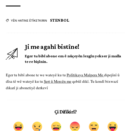
STENBOL
YÊN HATINE ÊTÎKETKIRIN
Ji me agahî bistîne!
Eger tu bibî abone em ê nûçeyên lezgîn yekser ji maîla
te re bişînin.
Eger tu bibî abone te we wateyê ku tu
Polîtikaya Malpera Me
dipejînî û
dîsa tê wê wateyê ku tu
Şert û Mercên me
qebûl dikî. Tu kendî bixwazî
dikarî ji abonetiyê derkevî
Çi Difikirî?