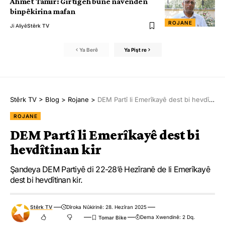
Ahmet Tamîr: Girtîgeh bûne navendên
binpêkirina mafan
ROJANE
Ji Aliyê
Stêrk TV
Ya Berê
Ya Pişt re
Stêrk TV
>
Blog
>
Rojane
>
DEM Partî li Emerîkayê dest bi hevdîtinan kir
ROJANE
DEM Partî li Emerîkayê dest bi
hevdîtinan kir
Şandeya DEM Partiyê di 22-28’ê Hezîranê de li Emerîkayê
dest bi hevdîtinan kir.
Stêrk TV
Dîroka Nûkirinê: 28. Hezîran 2025
Dema Xwendinê: 2 Dq.