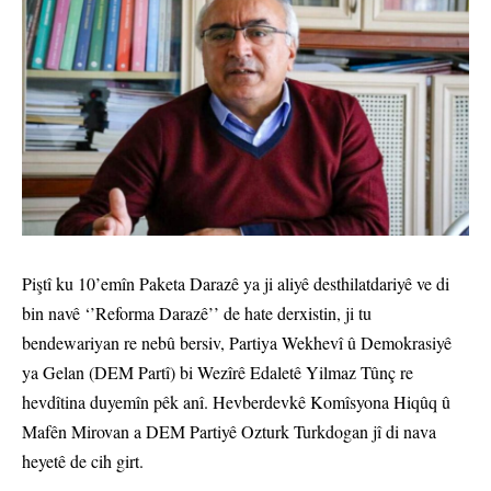
Piştî ku 10’emîn Paketa Darazê ya ji aliyê desthilatdariyê ve di
bin navê ‘’Reforma Darazê’’ de hate derxistin, ji tu
bendewariyan re nebû bersiv, Partiya Wekhevî û Demokrasiyê
ya Gelan (DEM Partî) bi Wezîrê Edaletê Yilmaz Tûnç re
hevdîtina duyemîn pêk anî. Hevberdevkê Komîsyona Hiqûq û
Mafên Mirovan a DEM Partiyê Ozturk Turkdogan jî di nava
heyetê de cih girt.