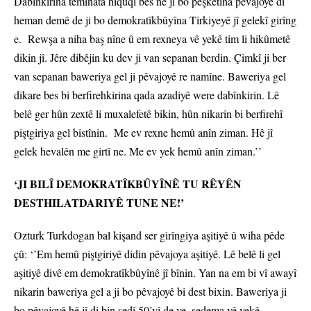
Dabînkirina temînata hiqûqî bes ne ji bo pêşketina pêvajoyê di
heman demê de ji bo demokratîkbûyîna Tirkiyeyê jî gelekî girîng
e. Rewşa a niha baş nîne û em rexneya vê yekê tim li hikûmetê
dikin jî. Jêre dibêjin ku dev ji van sepanan berdin. Çimkî ji ber
van sepanan baweriya gel ji pêvajoyê re namîne. Baweriya gel
dikare bes bi berfirehkirina qada azadiyê were dabînkirin. Lê
belê ger hûn zextê li muxalefetê bikin, hûn nikarin bi berfirehî
piştgiriya gel bistînin. Me ev rexne hemû anîn ziman. Hê jî
gelek hevalên me girtî ne. Me ev yek hemû anîn ziman.’’
‘JI BILÎ DEMOKRATÎKBÛYÎNÊ TU RÊYÊN
DESTHILATDARIYÊ TUNE NE!’
Ozturk Turkdogan bal kişand ser girîngiya aşitiyê û wiha pêde
çû: ‘’Em hemû piştgiriyê didin pêvajoya aşitiyê. Lê belê li gel
aşitiyê divê em demokratîkbûyînê jî bînin. Yan na em bi vî awayî
nikarin baweriya gel a ji bo pêvajoyê bi dest bixin. Baweriya ji
bo pêvajoyê hê jî di bin sedî 50’yî de ye. sedema vê yekê