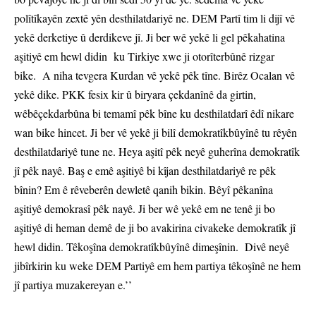
polîtîkayên zextê yên desthilatdariyê ne. DEM Partî tim li dijî vê
yekê derketiye û derdikeve jî. Ji ber wê yekê li gel pêkahatina
aşitiyê em hewl didin ku Tirkiye xwe ji otorîterbûnê rizgar
bike. A niha tevgera Kurdan vê yekê pêk tîne. Birêz Ocalan vê
yekê dike. PKK fesix kir û biryara çekdanînê da girtin,
wêbêçekdarbûna bi temamî pêk bîne ku desthilatdarî êdî nikare
wan bike hincet. Ji ber vê yekê ji bilî demokratîkbûyînê tu rêyên
desthilatdariyê tune ne. Heya aşitî pêk neyê guherîna demokratîk
jî pêk nayê. Baş e emê aşitiyê bi kîjan desthilatdariyê re pêk
bînin? Em ê rêveberên dewletê qanih bikin. Bêyî pêkanîna
aşitiyê demokrasî pêk nayê. Ji ber wê yekê em ne tenê ji bo
aşitiyê di heman demê de ji bo avakirina civakeke demokratîk jî
hewl didin. Têkoşîna demokratîkbûyînê dimeşînin. Divê neyê
jibîrkirin ku weke DEM Partiyê em hem partiya têkoşînê ne hem
jî partiya muzakereyan e.’’