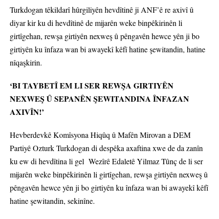
Turkdogan têkildarî hûrgiliyên hevdîtinê ji ANF’ê re axivî û
diyar kir ku di hevdîtinê de mijarên weke binpêkirinên li
girtîgehan, rewşa girtiyên nexweş û pêngavên hewce yên ji bo
girtiyên ku înfaza wan bi awayekî kêfî hatine şewitandin, hatine
nîqaşkirin.
‘BI TAYBETÎ EM LI SER REWŞA GIRTIYÊN
NEXWEŞ Û SEPANÊN ŞEWITANDINA ÎNFAZAN
AXIVÎN!’
Hevberdevkê Komîsyona Hiqûq û Mafên Mirovan a DEM
Partiyê Ozturk Turkdogan di despêka axaftina xwe de da zanîn
ku ew di hevdîtina li gel Wezîrê Edaletê Yilmaz Tûnç de li ser
mijarên weke binpêkirinên li girtîgehan, rewşa girtiyên nexweş û
pêngavên hewce yên ji bo girtiyên ku înfaza wan bi awayekî kêfî
hatine şewitandin, sekinîne.