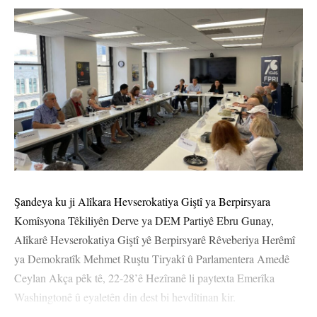
Şandeya ku ji Alîkara Hevserokatiya Giştî ya Berpirsyara
Komîsyona Têkiliyên Derve ya DEM Partiyê Ebru Gunay,
Alîkarê Hevserokatiya Giştî yê Berpirsyarê Rêveberiya Herêmî
ya Demokratîk Mehmet Ruştu Tiryakî û Parlamentera Amedê
Ceylan Akça pêk tê, 22-28’ê Hezîranê li paytexta Emerîka
Washingtonê û eyaletên din dest bi hevdîtinan kir.