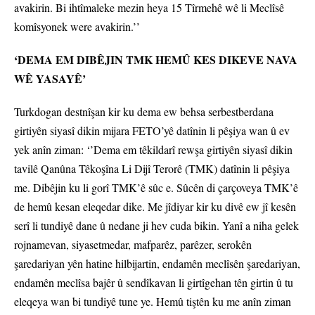
avakirin. Bi ihtîmaleke mezin heya 15 Tîrmehê wê li Meclîsê
komîsyonek were avakirin.’’
‘DEMA EM DIBÊJIN TMK HEMÛ KES DIKEVE NAVA
WÊ YASAYÊ’
Turkdogan destnîşan kir ku dema ew behsa serbestberdana
girtiyên siyasî dikin mijara FETO’yê datînin li pêşiya wan û ev
yek anîn ziman: ‘’Dema em têkildarî rewşa girtiyên siyasî dikin
tavilê Qanûna Têkoşîna Li Dijî Terorê (TMK) datînin li pêşiya
me. Dibêjin ku li gorî TMK’ê sûc e. Sûcên di çarçoveya TMK’ê
de hemû kesan eleqedar dike. Me jîdiyar kir ku divê ew jî kesên
serî li tundiyê dane û nedane ji hev cuda bikin. Yanî a niha gelek
rojnamevan, siyasetmedar, mafparêz, parêzer, serokên
şaredariyan yên hatine hilbijartin, endamên meclîsên şaredariyan,
endamên meclîsa bajêr û sendîkavan li girtîgehan tên girtin û tu
eleqeya wan bi tundiyê tune ye. Hemû tiştên ku me anîn ziman