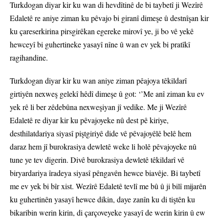
Turkdogan diyar kir ku wan di hevdîtinê de bi taybetî ji Wezîrê
Edaletê re aniye ziman ku pêvajo bi giranî dimeşe û destnîşan kir
ku çareserkirina pirsgirêkan egereke mirovî ye, ji bo vê yekê
hewceyî bi guhertineke yasayî nîne û wan ev yek bi pratîkî
ragihandine.
Turkdogan diyar kir ku wan aniye ziman pêajoya têkildarî
girtiyên nexweş gelekî hêdî dimeşe û got: ‘’Me anî ziman ku ev
yek rê li ber zêdebûna nexweşiyan jî vedike. Me ji Wezîrê
Edaletê re diyar kir ku pêvajoyeke nû dest pê kiriye,
desthilatdariya siyasî piştgiriyê dide vê pêvajoyêlê belê hem
daraz hem jî burokrasiya dewletê weke li holê pêvajoyeke nû
tune ye tev digerin. Divê burokrasiya dewletê têkildarî vê
biryardariya îradeya siyasî pêngavên hewce biavêje. Bi taybetî
me ev yek bi bîr xist. Wezîrê Edaletê tevlî me bû û ji bilî mijarên
ku guhertinên yasayî hewce dikin, daye zanîn ku di tiştên ku
bikaribin werin kirin, di çarçoveyeke yasayî de werin kirin û ew