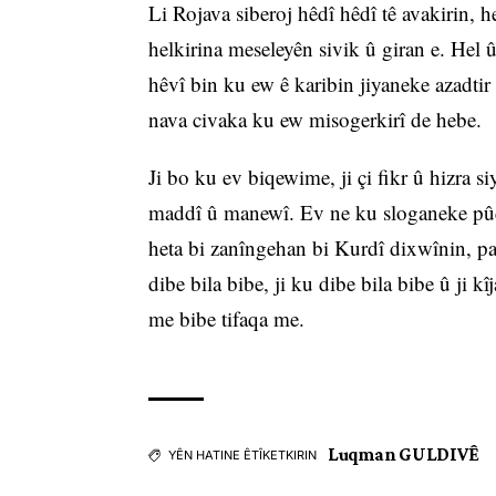
Li Rojava siberoj hêdî hêdî tê avakirin, h
helkirina meseleyên sivik û giran e. Hel
hêvî bin ku ew ê karibin jiyaneke azadtir
nava civaka ku ew misogerkirî de hebe.
Ji bo ku ev biqewime, ji çi fikr û hizra s
maddî û manewî. Ev ne ku sloganeke pûç 
heta bi zanîngehan bi Kurdî dixwînin, pa
dibe bila bibe, ji ku dibe bila bibe û ji k
me bibe tifaqa me.
Luqman GULDIVÊ
YÊN HATINE ÊTÎKETKIRIN