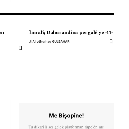
ên
Îmralî; Dahurandina pergalê ye -11-
Ji Aliyê
Nurhaq GULBAHAR
Me Bişopîne!
Tu dikarî li ser gelek platforman rûpelên me