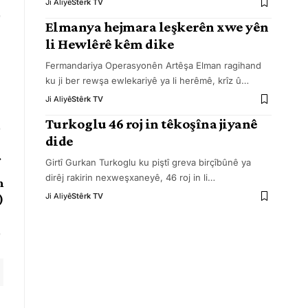
Ji Aliyê
Stêrk TV
Elmanya hejmara leşkerên xwe yên
li Hewlêrê kêm dike
Fermandariya Operasyonên Artêşa Elman ragihand
ku ji ber rewşa ewlekariyê ya li herêmê, krîz û
…
Ji Aliyê
Stêrk TV
Turkoglu 46 roj in têkoşîna jiyanê
dide
Girtî Gurkan Turkoglu ku piştî greva birçîbûnê ya
dirêj rakirin nexweşxaneyê, 46 roj in li
…
n
Ji Aliyê
Stêrk TV
)