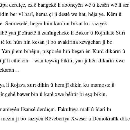
ûpa derdiçe, ez ê bangekê li aboneyên wê û kesên wê li ser
idin ber vî barî, hema çi ji destê we hat, hêja ye. Kêm û
e. Sermeselê, heger hûn karibin bikin ku saziyek
ibê yan jî zîraetê li zanîngeheke li Bakur û Rojhilatê Sûrî
e tê ku hûn hin kesan ji bo avakirina xewgehan ji bo
 Yan jî em bibêjin, pisporên hin beşan ên Kurd dikarin û
 jî li cihê cih – wan teşwîq bikin, yan jî hên dikarin xwe
dekaran…
ya li Rojava xurt dikin û hem jî dikin ku mamoste û
nîngehê bawer bin û karê xwe bêhtir bi eşq bikin.
ernameyên lîsansê derdiçin. Fakulteya malî û îdarî bi
mezin ji bo saziyên Rêveberiya Xweser a Demokratîk dike