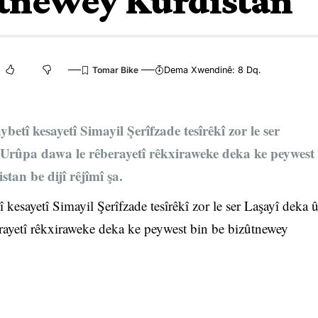
ûtnewey Kurdistan
Dema Xwendinê: 8 Dq.
betî kesayetî Simayil Şerîfzade tesîrêkî zor le ser
Urûpa dawa le rêberayetî rêkxiraweke deka ke peywest
tan be dijî rêjîmî şa.
 kesayetî Simayil Şerîfzade tesîrêkî zor le ser Laşayî deka 
ayetî rêkxiraweke deka ke peywest bin be bizûtnewey
Belam her ke endamanî rêberayetî degene Bexda xeberî
n û tîreban kiranî Mela Aware werdegrin û ewanîş duwacar
nî Celal Talebanî bû damezran .(sereta: laperey 7)