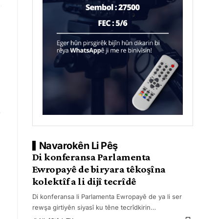
Navarokên Li Pêş
Di konferansa Parlamenta
Ewropayê de biryara têkoşîna
kolektîf a li dijî tecrîdê
Di konferansa li Parlamenta Ewropayê de ya li ser
rewşa girtiyên siyasî ku têne tecrîdkirin
…