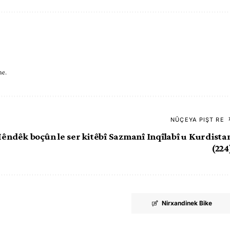
ne.
NÛÇEYA PIŞT RE
êndêk boçûn le ser kitêbî Sazmanî Inqîlabî u Kurdista
(224
Nirxandinek Bike