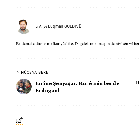
Luqman GULDIVÊ
Ji Aliyê
Ev demeke direj e nivîkariyê dike. Di gelek rojnameyan de nivîsên wî he
NÛÇEYA BERÊ
H
Emîne Şenyaşar: Kurê min berde
Erdogan!