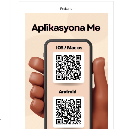
- Frekans -
.