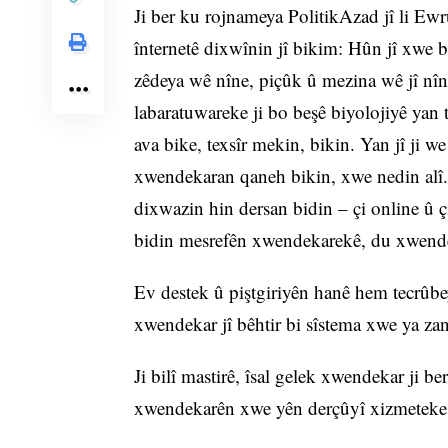
Ji ber ku rojnameya PolitikAzad jî li Ewr
înternetê dixwînin jî bikim: Hûn jî xwe b
zêdeya wê nîne, piçûk û mezina wê jî nîn
labaratuwareke ji bo beşê biyolojiyê yan t
ava bike, texsîr mekin, bikin. Yan jî ji w
xwendekaran qaneh bikin, xwe nedin alî.
dixwazin hin dersan bidin – çi online û çi
bidin mesrefên xwendekarekê, du xwen
Ev destek û piştgiriyên hanê hem tecrûbe
xwendekar jî bêhtir bi sîstema xwe ya za
Ji bilî mastirê, îsal gelek xwendekar ji b
xwendekarên xwe yên derçûyî xizmeteke 