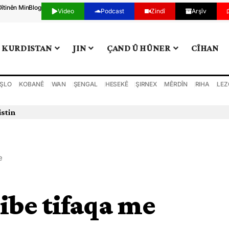
Dîtinên Min
Blog
Video
Podcast
Zindî
Arşîv
KURDISTAN
JIN
ÇAND Û HÛNER
CÎHAN
ŞLO
KOBANÊ
WAN
ŞENGAL
HESEKÊ
ŞIRNEX
MÊRDÎN
RIHA
LEZ
istin
e
ibe tifaqa me