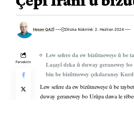
Çepî Iranî û biz
Hesen QAZÎ
Dîroka Nûkirinê: 2. Hezîran 2024
Lew sefere da ew bizûtneweye û be tay
Parvekirin
Laşayî deka û duway geranewey bo 
bin be bizûtnewey çekdaraney Kurdis
Lew sefere da ew bizûtneweye û be taybetî
duway geranewey bo Urûpa dawa le rêber
çekdaraney Kurdistan be dijî rêjîmî şa. 
kûjranî Isma’îl, Suleyan û Ebdula û gîra
le Bekrecoy Silêmanî ke yekêk le binkeka