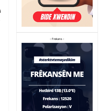
i
i
- Frekans -