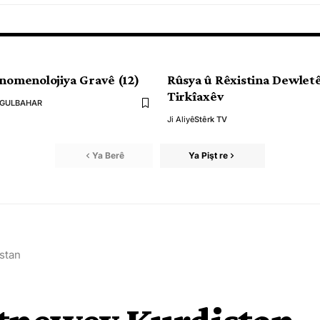
enomenolojiya Gravê (12)
Rûsya û Rêxistina Dewlet
Tirkîaxêv
 GULBAHAR
Ji Aliyê
Stêrk TV
Ya Berê
Ya Pişt re
istan