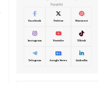
bişopînî.
Facebook
Twitter
Pinterest
Instagram
Youtube
Tiktok
Telegram
Google News
LinkedIn
û
- Frekans -