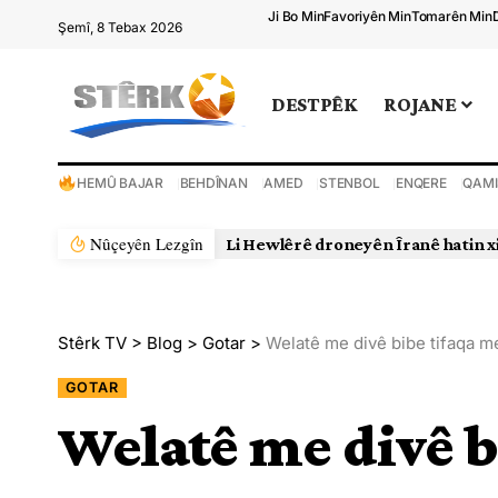
Ji Bo Min
Favoriyên Min
Tomarên Min
Şemî, 8 Tebax 2026
DESTPÊK
ROJANE
HEMÛ BAJAR
BEHDÎNAN
AMED
STENBOL
ENQERE
QAMI
Nûçeyên Lezgîn
Li Hewlêrê droneyên Îranê hatin x
Stêrk TV
>
Blog
>
Gotar
>
Welatê me divê bibe tifaqa m
GOTAR
Welatê me divê b