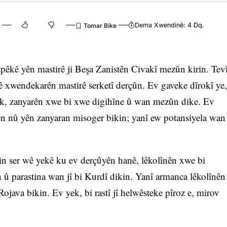
4
Dema Xwendinê: 4 Dq.
êkê yên mastirê ji Beşa Zanistên Civakî mezûn kirin. Tev
 sê xwendekarên mastirê serketî derçûn. Ev gaveke dîrokî ye,
îk, zanyarên xwe bi xwe digihîne û wan mezûn dike. Ev
ên nû yên zanyaran misoger bikin; yanî ew potansiyela wan
in ser wê yekê ku ev derçûyên hanê, lêkolînên xwe bi
n û parastina wan jî bi Kurdî dikin. Yanî armanca lêkolînên
ojava bikin. Ev yek, bi rastî jî helwêsteke pîroz e, mirov