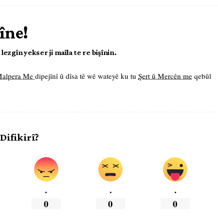
îne!
ezgîn yekser ji maîla te re bişînin.
 Malpera Me
dipejînî û dîsa tê wê wateyê ku tu
Şert û Mercên me
qebûl
 Difikirî?
.
.
.
0
0
0