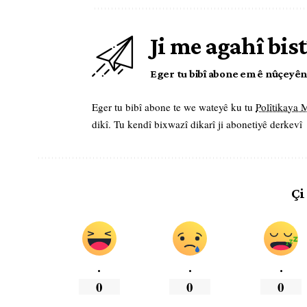
Ji me agahî bist
Eger tu bibî abone em ê nûçeyên l
Eger tu bibî abone te we wateyê ku tu
Polîtikaya
dikî. Tu kendî bixwazî dikarî ji abonetiyê derkevî
Çi
.
.
.
0
0
0