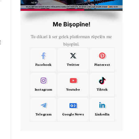
HD
00:50
Me Bişopîne!
Tu dikarî li ser gelek platforman rûpelên me
î
bişopînî.
Facebook
Twitter
Pinterest
Instagram
Youtube
Tiktok
Telegram
Google News
LinkedIn