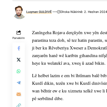
Luqman GULDIVÊ
Dîroka Nûkirinê: 2. Hezîran 202
Zanîngeha Rojava derçûyên xwe yên destp
Parvekirin
parastina teza doh, sê tez hatin parastin,
ji ber ku Rêveberiya Xweser a Demokrat
zanyarên hanê wê karibin gihandina nifş
heye ku welatekî ava, xweş û azad bikin.
Lê helbet lazim e em bi îhtîmam balê bib
Kurdî dikin, tezên xwe bi Kurdî dinivîsi
wan bêhtir ew e ku xizmeta xelkê xwe li R
pê serbilind dibe.