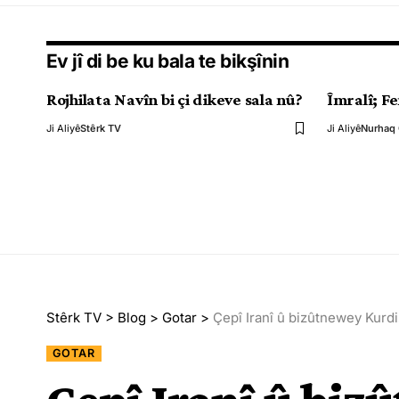
Ev jî di be ku bala te bikşînin
Rojhilata Navîn bi çi dikeve sala nû?
Îmralî; F
Ji Aliyê
Stêrk TV
Ji Aliyê
Nurhaq
Stêrk TV
>
Blog
>
Gotar
>
Çepî Iranî û bizûtnewey Kurd
GOTAR