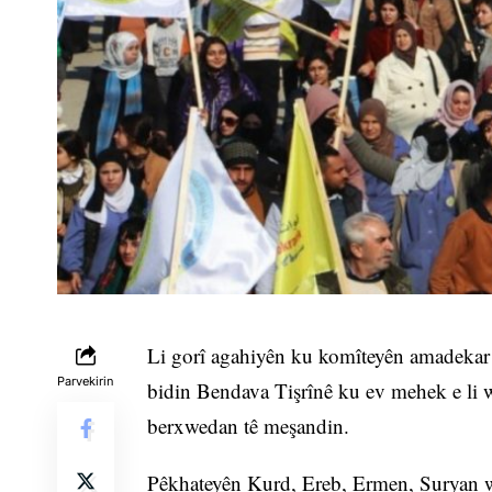
Li gorî agahiyên ku komîteyên amadekar d
Parvekirin
bidin Bendava Tişrînê ku ev mehek e li wê
berxwedan tê meşandin.
Pêkhateyên Kurd, Ereb, Ermen, Suryan w