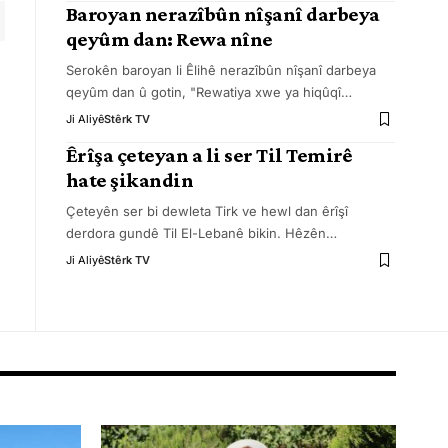
Baroyan nerazîbûn nîşanî darbeya
qeyûm dan: Rewa nîne
Serokên baroyan li Êlihê nerazîbûn nîşanî darbeya
qeyûm dan û gotin, "Rewatiya xwe ya hiqûqî
…
Ji Aliyê
Stêrk TV
Êrîşa çeteyan a li ser Til Temirê
hate şikandin
Çeteyên ser bi dewleta Tirk ve hewl dan êrîşî
derdora gundê Til El-Lebanê bikin. Hêzên
…
Ji Aliyê
Stêrk TV