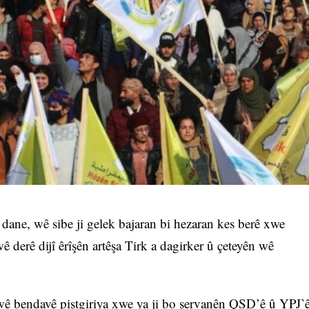
ane, wê sibe ji gelek bajaran bi hezaran kes berê xwe
 derê dijî êrîşên artêşa Tirk a dagirker û çeteyên wê
ê bendavê piştgiriya xwe ya ji bo şervanên QSD’ê û YPJˋ