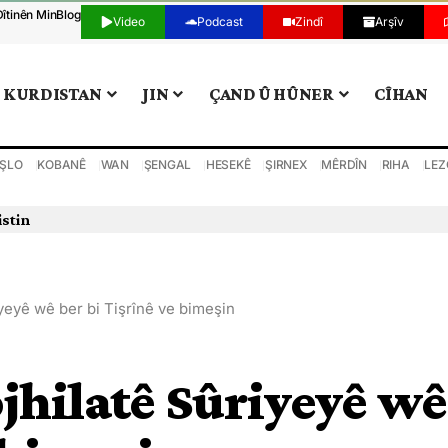
Dîtinên Min
Blog
Video
Podcast
Zindî
Arşîv
KURDISTAN
JIN
ÇAND Û HÛNER
CÎHAN
ŞLO
KOBANÊ
WAN
ŞENGAL
HESEKÊ
ŞIRNEX
MÊRDÎN
RIHA
LEZ
istin
yeyê wê ber bi Tişrînê ve bimeşin
jhilatê Sûriyeyê wê