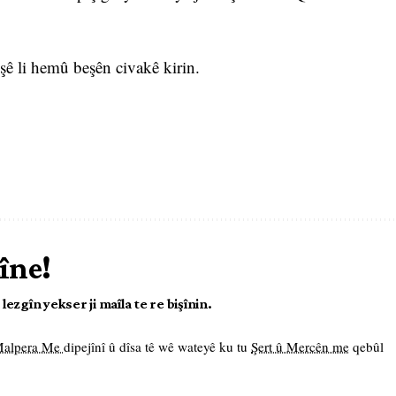
ê li hemû beşên civakê kirin.
îne!
ezgîn yekser ji maîla te re bişînin.
 Malpera Me
dipejînî û dîsa tê wê wateyê ku tu
Şert û Mercên me
qebûl