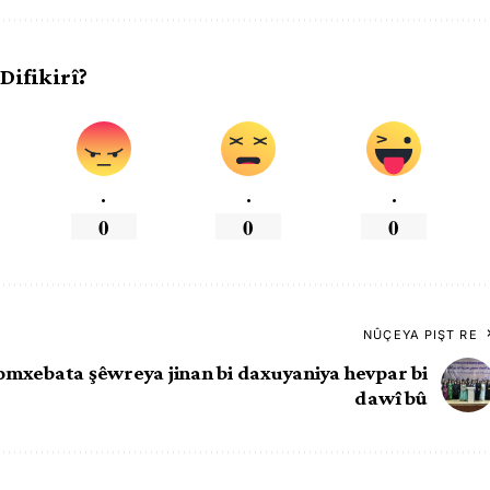
 Difikirî?
.
.
.
0
0
0
NÛÇEYA PIŞT RE
mxebata şêwreya jinan bi daxuyaniya hevpar bi
dawî bû