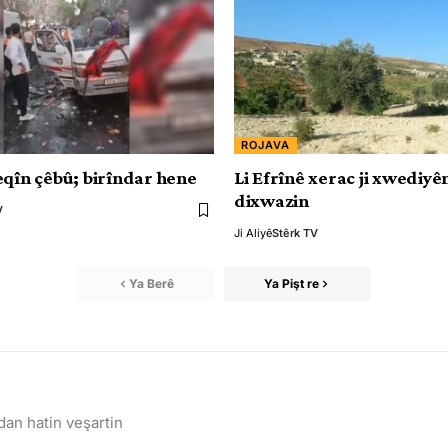
ROJAVA
eqîn çêbû; birîndar hene
Li Efrînê xerac ji xwediy
dixwazin
V
Ji Aliyê
Stêrk TV
Ya Berê
Ya Pişt re
an hatin veşartin