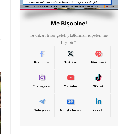
HD
00:28
Me Bişopîne!
Tu dikarî li ser gelek platforman rûpelên me
bişopînî.
Facebook
Twitter
Pinterest
Instagram
Youtube
Tiktok
Telegram
Google News
LinkedIn