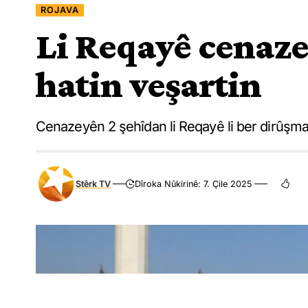
ROJAVA
Li Reqayê cenaze
hatin veşartin
Cenazeyên 2 şehîdan li Reqayê li ber dirûşman
Stêrk TV
Dîroka Nûkirinê: 7. Çile 2025