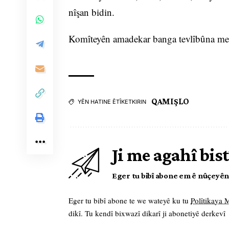
nîşan bidin.
Komîteyên amadekar banga tevlîbûna meş
QAMIŞLO
YÊN HATINE ÊTÎKETKIRIN
Ji me agahî bist
Eger tu bibî abone em ê nûçeyên l
Eger tu bibî abone te we wateyê ku tu
Polîtikaya
dikî. Tu kendî bixwazî dikarî ji abonetiyê derkevî