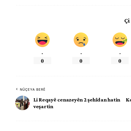
Çi
.
.
.
0
0
0
NÛÇEYA BERÊ
Li Reqayê cenazeyên 2 şehîdan hatin
Ko
veşartin