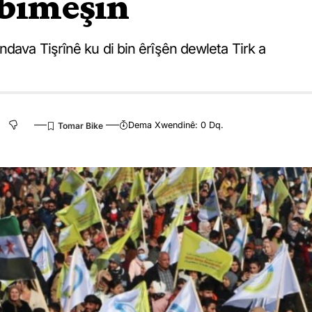
 bimeşin
ndava Tişrînê ku di bin êrîşên dewleta Tirk a
Dema Xwendinê: 0 Dq.