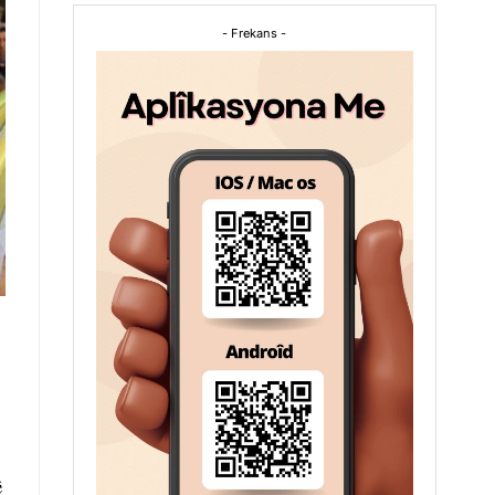
- Frekans -
ê