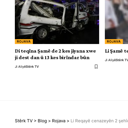
ROJAVA
ROJAVA
Di teqîna Şamê de 2 kes jiyana xwe
Li Şamê t
ji dest dan û 13 kes birîndar bûn
Ji Aliyê
Stêrk T
Ji Aliyê
Stêrk TV
Stêrk TV
>
Blog
>
Rojava
>
Li Reqayê cenazeyên 2 şehîd