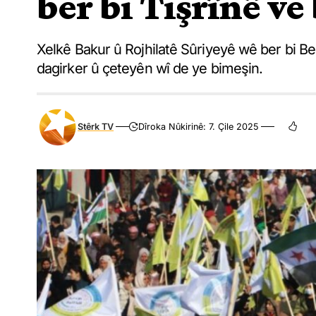
ber bi Tişrînê ve
Xelkê Bakur û Rojhilatê Sûriyeyê wê ber bi Be
dagirker û çeteyên wî de ye bimeşin.
Stêrk TV
Dîroka Nûkirinê: 7. Çile 2025