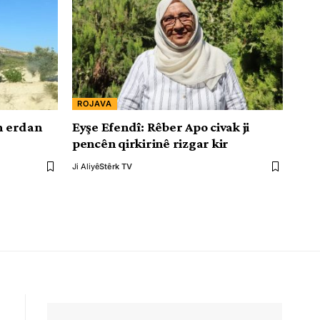
ROJAVA
ên erdan
Eyşe Efendî: Rêber Apo civak ji
pencên qirkirinê rizgar kir
Ji Aliyê
Stêrk TV