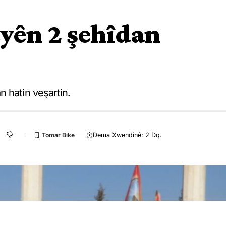
yên 2 şehîdan
 hatin veşartin.
Dema Xwendinê: 2 Dq.