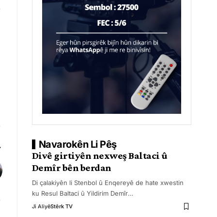
Navarokên Li Pêş
Divê girtiyên nexweş Baltaci û
Demîr bên berdan
Di çalakiyên li Stenbol û Enqereyê de hate xwestin
ku Resul Baltaci û Yildirim Demîr
…
Ji Aliyê
Stêrk TV