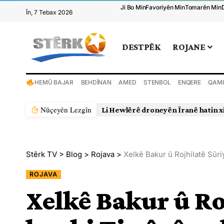
Ji Bo Min
Favoriyên Min
Tomarên Min
În, 7 Tebax 2026
DESTPÊK
ROJANE
HEMÛ BAJAR
BEHDÎNAN
AMED
STENBOL
ENQERE
QAMI
Nûçeyên Lezgîn
Li Hewlêrê droneyên Îranê hatin x
Stêrk TV
>
Blog
>
Rojava
>
Xelkê Bakur û Rojhilatê Sûri
ROJAVA
Xelkê Bakur û Ro