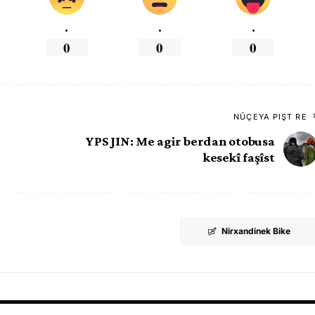
.
.
.
0
0
0
NÛÇEYA PIŞT RE
YPS JIN: Me agir berdan otobusa
kesekî faşîst
Nirxandinek Bike