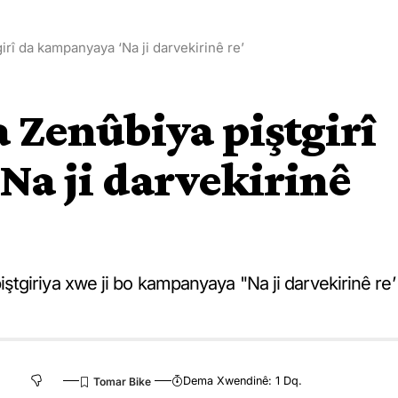
rî da kampanyaya ‘Na ji darvekirinê re’
 Zenûbiya piştgirî
a ji darvekirinê
tgiriya xwe ji bo kampanyaya "Na ji darvekirinê re’
Dema Xwendinê: 1 Dq.