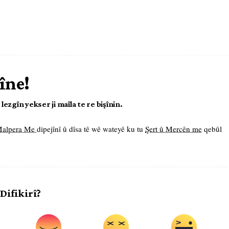
îne!
ezgîn yekser ji maîla te re bişînin.
 Malpera Me
dipejînî û dîsa tê wê wateyê ku tu
Şert û Mercên me
qebûl
 Difikirî?