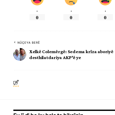
.
.
.
0
0
0
NÛÇEYA BERÊ
Xelkê Colemêrgê: Sedema krîza aboriyê
desthilatdariya AKP’ê ye