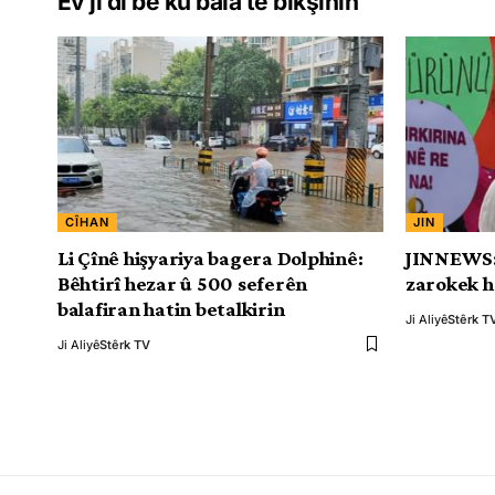
Ev jî di be ku bala te bikşînin
CÎHAN
JIN
Li Çînê hişyariya bagera Dolphinê:
JINNEWS: 
Bêhtirî hezar û 500 seferên
zarokek h
balafiran hatin betalkirin
Ji Aliyê
Stêrk T
Ji Aliyê
Stêrk TV