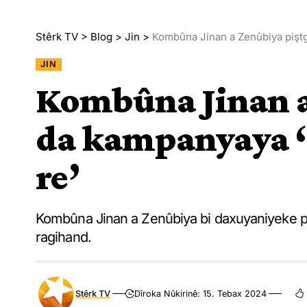
Stêrk TV
>
Blog
>
Jin
>
Kombûna Jinan a Zenûbiya piştgi
JIN
Kombûna Jinan a
da kampanyaya ‘N
re’
Kombûna Jinan a Zenûbiya bi daxuyaniyeke piş
ragihand.
Stêrk TV
Dîroka Nûkirinê: 15. Tebax 2024