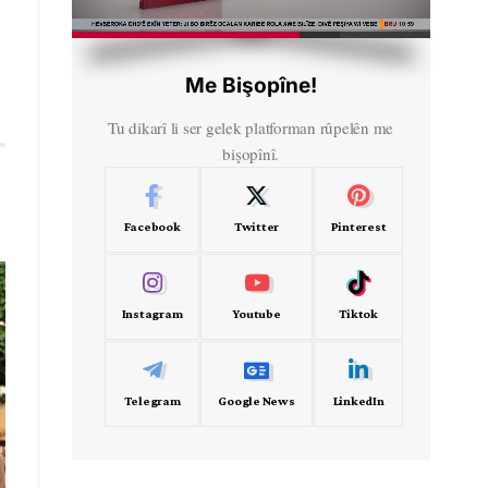
HD
00:52
Me Bişopîne!
Tu dikarî li ser gelek platforman rûpelên me
bişopînî.
Facebook
Twitter
Pinterest
Instagram
Youtube
Tiktok
Telegram
Google News
LinkedIn