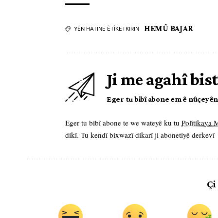
HEMÛ BAJAR
YÊN HATINE ÊTÎKETKIRIN
Ji me agahî bist
Eger tu bibî abone em ê nûçeyên l
Eger tu bibî abone te we wateyê ku tu
Polîtikaya
dikî. Tu kendî bixwazî dikarî ji abonetiyê derkevî
Çi