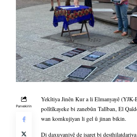
Yekîtiya Jinên Kur a li Elmanyayê (YJK
Parvekirin
polîtîkayeke bi zanebûn Talîban, El Qaîd
wan komkujiyan li gel û jinan bikin.
Di daxuyaniyê de işaret bi desthilatdariya