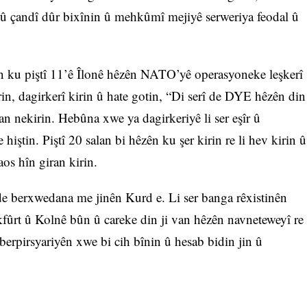
stî û çandî dûr bixînin û mehkûmî mejiyê serweriya feodal û
n ku piştî 11’ê Îlonê hêzên NATO’yê operasyoneke leşkerî
kirin, dagirkerî kirin û hate gotin, “Di serî de DYE hêzên din
n nekirin. Hebûna xwe ya dagirkeriyê li ser eşîr û
 hiştin. Piştî 20 salan bi hêzên ku şer kirin re li hev kirin û
aos hîn giran kirin.
 berxwedana me jinên Kurd e. Li ser banga rêxistinên
kfûrt û Kolnê bûn û careke din ji van hêzên navneteweyî re
erpirsyariyên xwe bi cih bînin û hesab bidin jin û