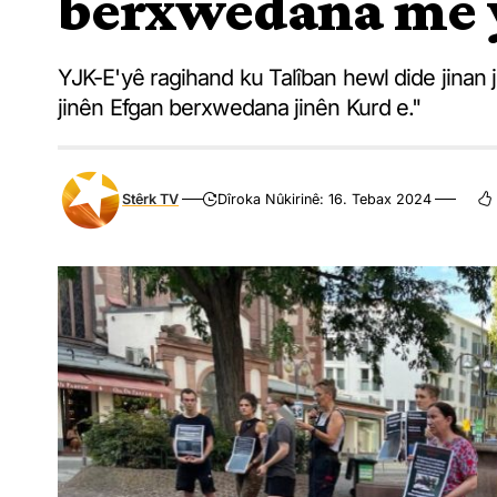
berxwedana me 
YJK-E'yê ragihand ku Talîban hewl dide jinan
jinên Efgan berxwedana jinên Kurd e."
Stêrk TV
Dîroka Nûkirinê: 16. Tebax 2024