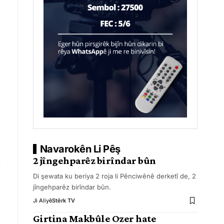
Navarokên Li Pêş
2 jîngehparêz birîndar bûn
Di şewata ku beriya 2 roja li Pênciwênê derketî de, 2
jîngehparêz birîndar bûn.
Ji Aliyê
Stêrk TV
Girtina Makbûle Ozer hate