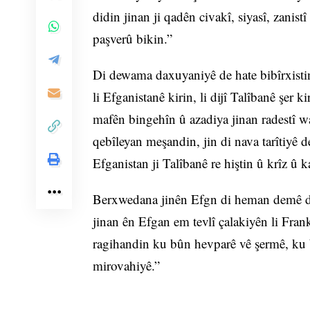
didin jinan ji qadên civakî, siyasî, zani
paşverû bikin.”
Di dewama daxuyaniyê de hate bibîrxisti
li Efganistanê kirin, li dijî Talîbanê şer 
mafên bingehîn û azadiya jinan radestî wa
qebîleyan meşandin, jin di nava tarîtiyê de
Efganistan ji Talîbanê re hiştin û krîz û k
Berxwedana jinên Efgn di heman demê de
jinan ên Efgan em tevlî çalakiyên li Fran
ragihandin ku bûn hevparê vê şermê, ku b
mirovahiyê.”