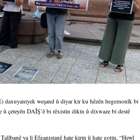
-E) daxuyaniyek weşand û diyar kir ku hêzên hegemonîk bi
e û çeteyên DAÎŞ’ê bi rêxistin dikin û dixwaze bi destê
 Talîbanê ya li Efganistanê hate kirin û hate gotin, “Hewl