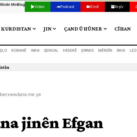
Dîtinên Min
Blog
Video
Podcast
Zindî
Arşîv
KURDISTAN
JIN
ÇAND Û HÛNER
CÎHAN
ŞLO
KOBANÊ
WAN
ŞENGAL
HESEKÊ
ŞIRNEX
MÊRDÎN
RIHA
LEZ
istin
n berxwedana me ye
na jinên Efgan