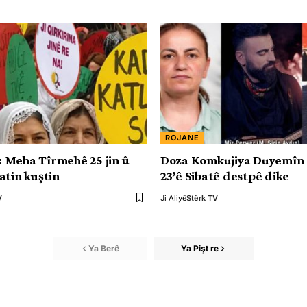
ROJANE
Meha Tîrmehê 25 jin û
Doza Komkujiya Duyemîn 
atin kuştin
23’ê Sibatê destpê dike
V
Ji Aliyê
Stêrk TV
Ya Berê
Ya Pişt re