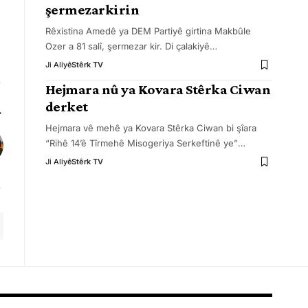
şermezarkirin
Rêxistina Amedê ya DEM Partiyê girtina Makbûle
Ozer a 81 salî, şermezar kir. Di çalakiyê
…
Ji Aliyê
Stêrk TV
Hejmara nû ya Kovara Stêrka Ciwan
derket
Hejmara vê mehê ya Kovara Stêrka Ciwan bi şîara
“Rihê 14’ê Tîrmehê Misogeriya Serkeftinê ye”
…
Ji Aliyê
Stêrk TV