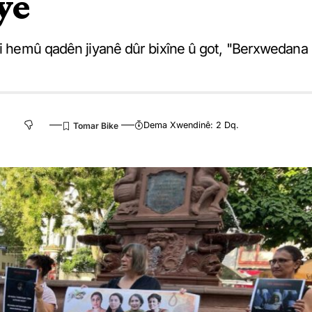
ye
 ji hemû qadên jiyanê dûr bixîne û got, "Berxwedana
Dema Xwendinê: 2 Dq.