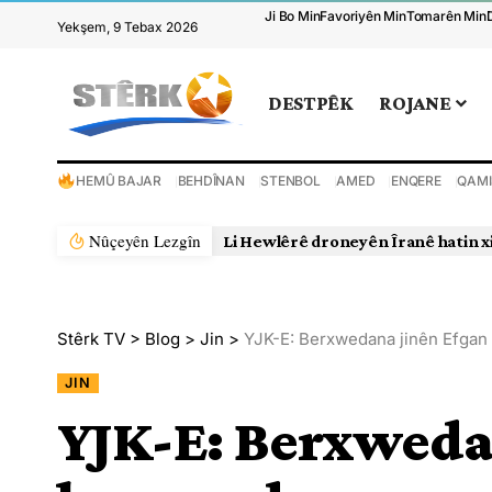
Ji Bo Min
Favoriyên Min
Tomarên Min
Yekşem, 9 Tebax 2026
DESTPÊK
ROJANE
HEMÛ BAJAR
BEHDÎNAN
STENBOL
AMED
ENQERE
QAMI
Nûçeyên Lezgîn
Li Hewlêrê droneyên Îranê hatin x
Stêrk TV
>
Blog
>
Jin
>
YJK-E: Berxwedana jinên Efga
JIN
YJK-E: Berxweda