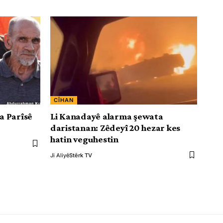
CÎHAN
a Parîsê
Li Kanadayê alarma şewata
daristanan: Zêdeyî 20 hezar kes
hatin veguhestin
Ji Aliyê
Stêrk TV