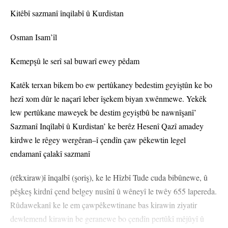
Kitêbî sazmanî înqilabî û Kurdistan
Osman Isam’îl
Kemepşû le serî sal buwarî ewey pêdam
Katêk terxan bikem bo ew pertûkaney bedestim geyiştûn ke bo
hezî xom dûr le naçarî leber îşekem biyan xwênmewe. Yekêk
lew pertûkane maweyek be destim geyiştbû be nawnîşanî’
Sazmanî Inqîlabî û Kurdistan’ ke berêz Hesenî Qazî amadey
kirdwe le rêgey wergêran–î çendîn çaw pêkewtin legel
endamanî çalakî sazmanî
(rêkxiraw)î înqalbî (şoriş), ke le Hî
zbî Tude cuda bibûnewe, û
pê
şkeş kirdnî çend belgey nusînî û
wêneyî le twêy 655 lapereda.
Rûdawekanî ke le em çawpêkewtinane bas kirawin ziyatir
dewlemend kirawin be geranewe bo çendîn pertûkî mêjûyî û