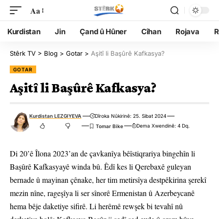
Aa
Kurdistan
Jin
Çand û Hûner
Cîhan
Rojava
R
Stêrk TV
>
Blog
>
Gotar
>
Aşitî li Başûrê Kafkasya?
GOTAR
Aşitî li Başûrê Kafkasya?
Kurdistan LEZGIYEVA
Dîroka Nûkirinê: 25. Sibat 2024
Dema Xwendinê: 4 Dq.
Di 20’ê Îlona 2023’an de çavkanîya bêîstiqrariya bingehîn li
Başûrê Kafkasyayê winda bû. Êdî kes li Qerebaxê guleyan
bernade û mayinan çênake, her tim metirsîya destpêkirina şerekî
mezin nîne, rageşîya li ser sînorê Ermenistan û Azerbeycanê
hema bêje daketiye sifirê. Li herêmê rewşek bi tevahî nû