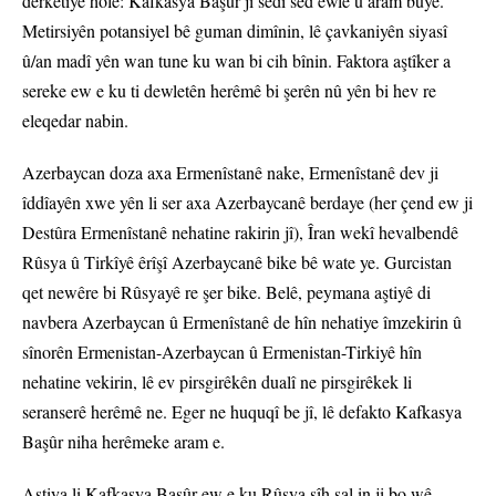
derketiye holê: Kafkasya Başûr ji sedî sed ewle û aram bûye.
Metirsiyên potansiyel bê guman dimînin, lê çavkaniyên siyasî
û/an madî yên wan tune ku wan bi cih bînin. Faktora aştîker a
sereke ew e ku ti dewletên herêmê bi şerên nû yên bi hev re
eleqedar nabin.
Azerbaycan doza axa Ermenîstanê nake, Ermenîstanê dev ji
îddîayên xwe yên li ser axa Azerbaycanê berdaye (her çend ew ji
Destûra Ermenîstanê nehatine rakirin jî), Îran wekî hevalbendê
Rûsya û Tirkîyê êrîşî Azerbaycanê bike bê wate ye. Gurcistan
qet newêre bi Rûsyayê re şer bike. Belê, peymana aştiyê di
navbera Azerbaycan û Ermenîstanê de hîn nehatiye îmzekirin û
sînorên Ermenistan-Azerbaycan û Ermenistan-Tirkiyê hîn
nehatine vekirin, lê ev pirsgirêkên dualî ne pirsgirêkek li
seranserê herêmê ne. Eger ne huquqî be jî, lê defakto Kafkasya
Başûr niha herêmeke aram e.
Aştiya li Kafkasya Başûr ew e ku Rûsya sîh sal in ji bo wê