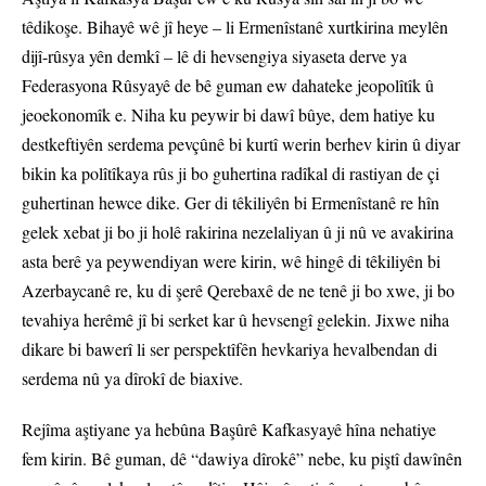
têdikoşe. Bihayê wê jî heye – li Ermenîstanê xurtkirina meylên
dijî-rûsya yên demkî – lê di hevsengiya siyaseta derve ya
Federasyona Rûsyayê de bê guman ew dahateke jeopolîtîk û
jeoekonomîk e. Niha ku peywir bi dawî bûye, dem hatiye ku
destkeftiyên serdema pevçûnê bi kurtî werin berhev kirin û diyar
bikin ka polîtîkaya rûs ji bo guhertina radîkal di rastiyan de çi
guhertinan hewce dike. Ger di têkiliyên bi Ermenîstanê re hîn
gelek xebat ji bo ji holê rakirina nezelaliyan û ji nû ve avakirina
asta berê ya peywendiyan were kirin, wê hingê di têkiliyên bi
Azerbaycanê re, ku di şerê Qerebaxê de ne tenê ji bo xwe, ji bo
tevahiya herêmê jî bi serket kar û hevsengî gelekin. Jixwe niha
dikare bi bawerî li ser perspektîfên hevkariya hevalbendan di
serdema nû ya dîrokî de biaxive.
Rejîma aştiyane ya hebûna Başûrê Kafkasyayê hîna nehatiye
fem kirin. Bê guman, dê “dawiya dîrokê” nebe, ku piştî dawînên