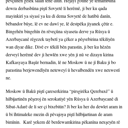
pevçûnên gelek salan têne dîtin. Hêjayî gotinê ye temambûna
dewra derbasbûna piştî Sovyetê li herêmê, ji ber ku qada
mayinkirî ya siyasî ya ku di dema Sovyetê de hatibû danîn,
bêbandor bûye, lê ev ne dawî ye, lê destpêka jiyanek çêtir e.
Bingehên bingehîn ên rêveçûna siyaseta derve ya Rûsya û
Azerbaycanê rêgezek taybetî ya çêker a pêşvebirina têkiliyên
wan diyar dike. Divê ev têkilî bên parastin, ji ber ku hêzên
derveyî herêmê dev ji hewlên xwe yên ji nû ve dizayn kirina
Kafkasyaya Başûr bernadin, lê ne Moskow û ne jî Baku ji bo
parastina berjewendîyên neteweyî û hevalbendên xwe nexwestî
ne.
Moskow û Bakû piştî çareserkirina “pirsgirêka Qerebaxê” û
hilbijartinên pêşeroj ên serokatiyê yên Rûsya û Azerbaycanê di
Sibat-Adarê de li ser çi bixebitin? Ji ber ku her du dewlet aram in
û bi îhtimaleke mezin di pêvajoya piştî hilbijartinan de aram
bimînin.
Karê yekem dê berdewamkirina pêkanîna nexşeyên rê