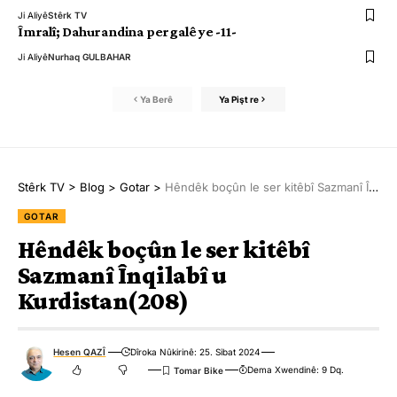
Ji Aliyê
Stêrk TV
Îmralî; Dahurandina pergalê ye -11-
Ji Aliyê
Nurhaq GULBAHAR
Ya Berê
Ya Pişt re
Stêrk TV
>
Blog
>
Gotar
>
Hêndêk boçûn le ser kitêbî Sazmanî Înqilabî u Kurdistan(208)
GOTAR
Hêndêk boçûn le ser kitêbî
Sazmanî Înqilabî u
Kurdistan(208)
Hesen QAZÎ
Dîroka Nûkirinê: 25. Sibat 2024
Dema Xwendinê: 9 Dq.