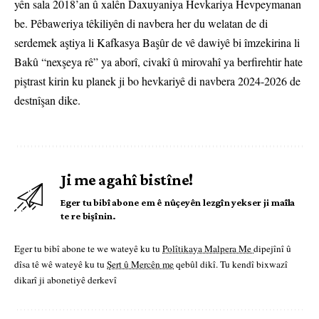
yên sala 2018’an û xalên Daxuyaniya Hevkariya Hevpeymanan
be. Pêbaweriya têkiliyên di navbera her du welatan de di
serdemek aştiya li Kafkasya Başûr de vê dawiyê bi îmzekirina li
Bakû “nexşeya rê” ya aborî, civakî û mirovahî ya berfirehtir hate
piştrast kirin ku planek ji bo hevkariyê di navbera 2024-2026 de
destnîşan dike.
Ji me agahî bistîne!
Eger tu bibî abone em ê nûçeyên lezgîn yekser ji maîla
te re bişînin.
Eger tu bibî abone te we wateyê ku tu
Polîtikaya Malpera Me
dipejînî û
dîsa tê wê wateyê ku tu
Şert û Mercên me
qebûl dikî. Tu kendî bixwazî
dikarî ji abonetiyê derkevî