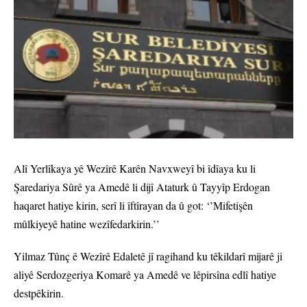
Alî Yerlîkaya yê Wezîrê Karên Navxweyî bi îdîaya ku li
Şaredariya Sûrê ya Amedê li dijî Ataturk û Tayyîp Erdogan
haqaret hatiye kirin, serî li îftîrayan da û got: ‘’Mifetişên
mûlkiyeyê hatine wezîfedarkirin.’’
Yilmaz Tûnç ê Wezîrê Edaletê jî ragihand ku têkildarî mijarê ji
aliyê Serdozgeriya Komarê ya Amedê ve lêpirsîna edlî hatiye
destpêkirin.