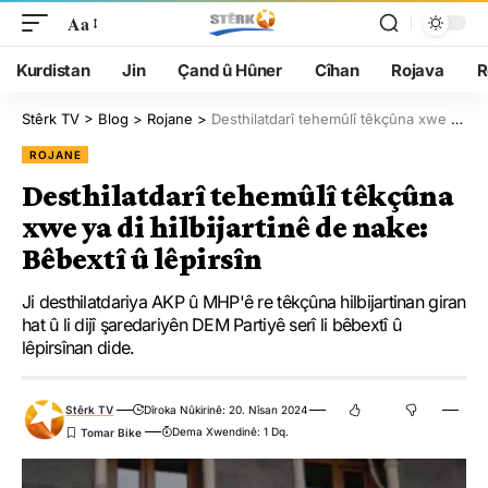
Aa
Kurdistan
Jin
Çand û Hûner
Cîhan
Rojava
R
Stêrk TV
>
Blog
>
Rojane
>
Desthilatdarî tehemûlî têkçûna xwe ya di hilbijartinê de nake: Bêbextî û lêpirsîn
ROJANE
Desthilatdarî tehemûlî têkçûna
xwe ya di hilbijartinê de nake:
Bêbextî û lêpirsîn
Ji desthilatdariya AKP û MHP'ê re têkçûna hilbijartinan giran
hat û li dijî şaredariyên DEM Partiyê serî li bêbextî û
lêpirsînan dide.
Stêrk TV
Dîroka Nûkirinê: 20. Nîsan 2024
Dema Xwendinê: 1 Dq.