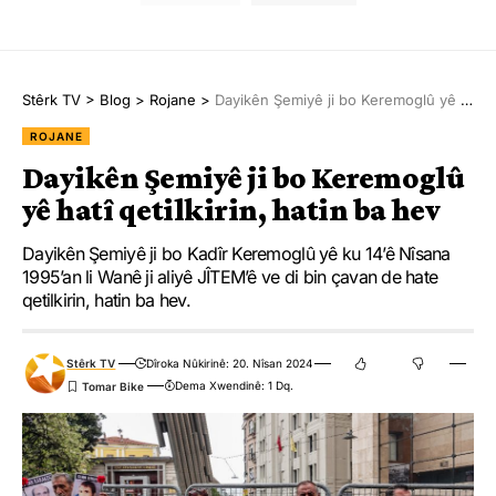
Stêrk TV
>
Blog
>
Rojane
>
Dayikên Şemiyê ji bo Keremoglû yê hatî qetilkirin, hatin ba hev
ROJANE
Dayikên Şemiyê ji bo Keremoglû
yê hatî qetilkirin, hatin ba hev
Dayikên Şemiyê ji bo Kadîr Keremoglû yê ku 14’ê Nîsana
1995’an li Wanê ji aliyê JÎTEM’ê ve di bin çavan de hate
qetilkirin, hatin ba hev.
Stêrk TV
Dîroka Nûkirinê: 20. Nîsan 2024
Dema Xwendinê: 1 Dq.