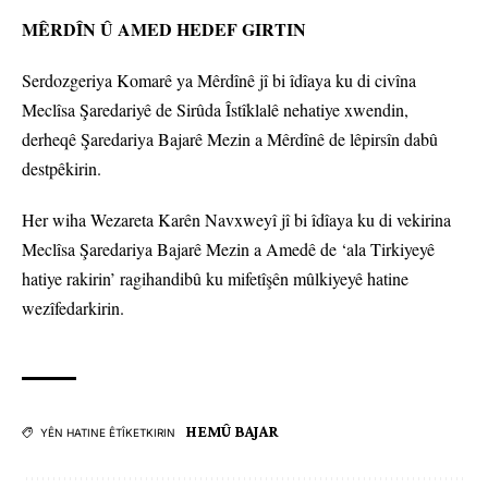
MÊRDÎN Û AMED HEDEF GIRTIN
Serdozgeriya Komarê ya Mêrdînê jî bi îdîaya ku di civîna
Meclîsa Şaredariyê de Sirûda Îstîklalê nehatiye xwendin,
derheqê Şaredariya Bajarê Mezin a Mêrdînê de lêpirsîn dabû
destpêkirin.
Her wiha Wezareta Karên Navxweyî jî bi îdîaya ku di vekirina
Meclîsa Şaredariya Bajarê Mezin a Amedê de ‘ala Tirkiyeyê
hatiye rakirin’ ragihandibû ku mifetîşên mûlkiyeyê hatine
wezîfedarkirin.
HEMÛ BAJAR
YÊN HATINE ÊTÎKETKIRIN