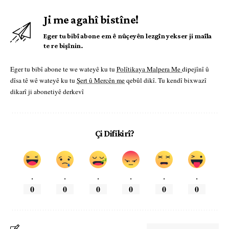
Ji me agahî bistîne!
Eger tu bibî abone em ê nûçeyên lezgîn yekser ji maîla
te re bişînin.
Eger tu bibî abone te we wateyê ku tu
Polîtikaya Malpera Me
dipejînî û
dîsa tê wê wateyê ku tu
Şert û Mercên me
qebûl dikî. Tu kendî bixwazî
dikarî ji abonetiyê derkevî
Çi Difikirî?
.
.
.
.
.
.
0
0
0
0
0
0