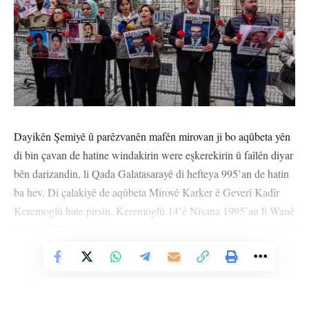
Dayikên Şemiyê û parêzvanên mafên mirovan ji bo aqûbeta yên
di bin çavan de hatine windakirin were eşkerekirin û faîlên diyar
bên darizandin, li Qada Galatasarayê di hefteya 995’an de hatin
ba hev. Di çalakiyê de aqûbeta Mirovê Karker ê Geverî Kadîr
Keremoglû hate pirsîn. Keremoglû 14’ê Nîsana 1995’an li Wanê
ji aliyê JÎTEM’ê ve bi Torosa spî hate revandin û di bin çavan de
hate qetilkirin.
Vê Nûçeyê Bixwîne