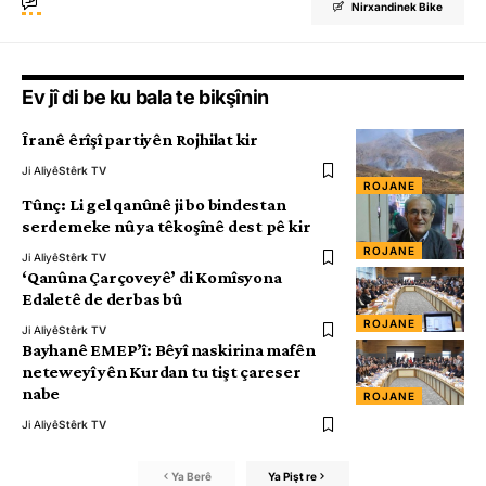
Nirxandinek Bike
Ev jî di be ku bala te bikşînin
Îranê êrîşî partiyên Rojhilat kir
Ji Aliyê
Stêrk TV
ROJANE
Tûnç: Li gel qanûnê ji bo bindestan
serdemeke nû ya têkoşînê dest pê kir
ROJANE
Ji Aliyê
Stêrk TV
‘Qanûna Çarçoveyê’ di Komîsyona
Edaletê de derbas bû
ROJANE
Ji Aliyê
Stêrk TV
Bayhanê EMEP’î: Bêyî naskirina mafên
neteweyî yên Kurdan tu tişt çareser
nabe
ROJANE
Ji Aliyê
Stêrk TV
Ya Berê
Ya Pişt re