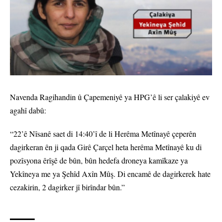
Navenda Ragihandin û Çapemeniyê ya HPG’ê li ser çalakiyê ev
agahî dabû:
“22’ê Nîsanê saet di 14:40’î de li Herêma Metînayê çeperên
dagirkeran ên ji qada Girê Çarçel heta herêma Metînayê ku di
pozîsyona êrîşê de bûn, bûn hedefa droneya kamîkaze ya
Yekîneya me ya Şehîd Axîn Mûş. Di encamê de dagirkerek hate
cezakirin, 2 dagirker jî birîndar bûn.”