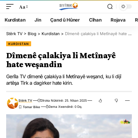
Aa
Kurdistan
Jin
Çand û Hûner
Cîhan
Rojava
R
Stêrk TV
>
Blog
>
Kurdistan
>
Dîmenê çalakiya li Metînayê hate weşandin
KURDISTAN
Dîmenê çalakiya li Metînayê
hate weşandin
Gerîla TV dîmenê çalakiya li Metînayê weşand, ku li dijî
artêşa Tirk a dagirker hate kirin.
Stêrk TV
Dîroka Nûkirinê: 25. Nîsan 2025
Dema Xwendinê: 0 Dq.