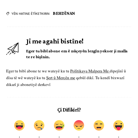
BEHDÎNAN
YÊN HATINE ÊTÎKETKIRIN
Ji me agahî bistîne!
Eger tu bibî abone em ê nûçeyên lezgîn yekser ji maîla
te re bişînin.
Eger tu bibî abone te we wateyê ku tu
Polîtikaya Malpera Me
dipejînî û
dîsa tê wê wateyê ku tu
Şert û Mercên me
qebûl dikî. Tu kendî bixwazî
dikarî ji abonetiyê derkevî
Çi Difikirî?
.
.
.
.
.
.