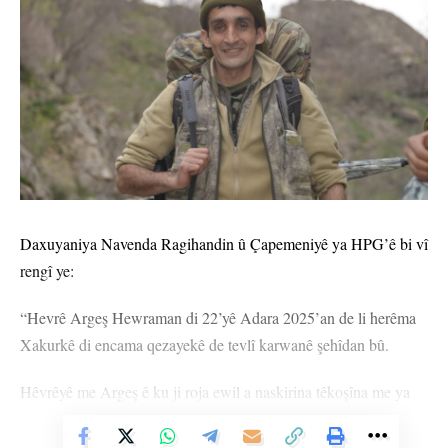
Daxuyaniya Navenda Ragihandin û Çapemeniyê ya HPG’ê bi vî
rengî ye:
“Hevrê Argeş Hewraman di 22’yê Adara 2025’an de li herêma
Xakurkê di encama qezayekê de tevlî karwanê şehîdan bû.
Hêvrêyê me Argeş ê ku ji roja ewil a naskirina têkoşîna me ya
azadiyê ve bi ruhekî fedaî tevlî bû û ji bo ku hêrsa di dilê xwe de
ya li hemberî dijmin di pratîkê de jî nîşan bide xwe ji erkên herî