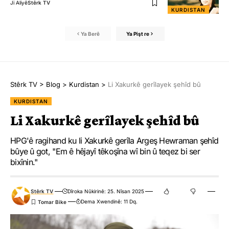
Ji Aliyê
Stêrk TV
KURDISTAN
Ya Berê
Ya Pişt re
Stêrk TV
>
Blog
>
Kurdistan
>
Li Xakurkê gerîlayek şehîd bû
KURDISTAN
Li Xakurkê gerîlayek şehîd bû
HPG'ê ragihand ku li Xakurkê gerîla Argeş Hewraman şehîd
bûye û got, "Em ê hêjayî têkoşîna wî bin û teqez bi ser
bixînin."
Stêrk TV
Dîroka Nûkirinê: 25. Nîsan 2025
Dema Xwendinê: 11 Dq.