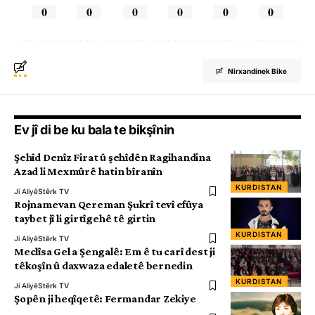
0
0
0
0
0
0
Nirxandinek Bike
Ev jî di be ku bala te bikşînin
Şehîd Denîz Firat û şehîdên Ragihandina
Azad li Mexmûrê hatin bîranîn
KURDISTAN
Ji Aliyê
Stêrk TV
Rojnamevan Qereman Şukrî tevî efûya
taybet jî li girtîgehê tê girtin
KURDISTAN
Ji Aliyê
Stêrk TV
Meclîsa Gel a Şengalê: Em ê tu carî dest ji
têkoşîn û daxwaza edaletê bernedin
KURDISTAN
Ji Aliyê
Stêrk TV
Şopên ji heqîqetê: Fermandar Zekiye