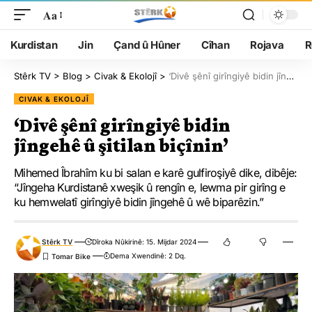
Aa
Kurdistan
Jin
Çand û Hûner
Cîhan
Rojava
R
Stêrk TV
>
Blog
>
Civak & Ekolojî
>
‘Divê şênî girîngiyê bidin jîngehê û şitilan biçînin’
CIVAK & EKOLOJÎ
‘Divê şênî girîngiyê bidin
jîngehê û şitilan biçînin’
Mihemed Îbrahîm ku bi salan e karê gulfiroşiyê dike, dibêje:
“Jîngeha Kurdistanê xweşik û rengîn e, lewma pir girîng e
ku hemwelatî girîngiyê bidin jîngehê û wê biparêzin.”
Stêrk TV
Dîroka Nûkirinê: 15. Mijdar 2024
Dema Xwendinê: 2 Dq.