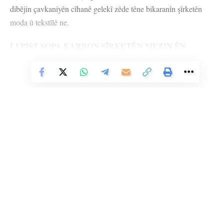
dibêjin çavkaniyên cîhanê gelekî zêde têne bikaranîn şîrketên
moda û tekstîlê ne.
LI PIŞT ŞOPA KARBON ŞÎRKETÊN MEZIN ÊN
PETROLÊ HENE
Vê Nûçeyê Bixwîne
Her tiştî bi gotina ‘Şopa karbon a lingê me’ destpê kir ku ji nişka
ve kete nava jiyana me. Şopa ling ê karbon bi nêzîkatiya ku
çavkaniyên cîhanê têne çikandin bi carekê kete rojeva cîhanê û
bi taybetî ji aliyê aktîvîstên avhewayê ve hate bikaranîn. Eşkere
bû ku ev gotin beriya çend salan di reklama şîrketekê de hate
bikaranîn ku yek ji şîrketên mezin ên petrolê BP’ê reklam da
çêkirin. Ev pêvajo weke kampanya reklamê ya BP’ê destpê kir û
Li Ser Şopa Heqîqetê
şîrketeke ku li her devera cîhanê çavkaniyên gelan talan dike, bû
Stêrk TV ji sala 2009an ve di warên siyasî, civakî, çandî û hunerî de
parêzvanê herî mezin ê şopa lingê karbon.
weşanê dike. Bi nêrîna azadiya jinê û avakirina civakeke demokratîk,
Stêrk TV xebatên civakî, çandî, hunerî, dîrokî, aborî û yên jîngehê
Demekê piştî gotina şopa ling ê karbon, bi gotinên ‘veguherîn’ û
dimeşîne. Di çarçoveya parastin û pêşxistina çand û zimanê Kurdî de, bi