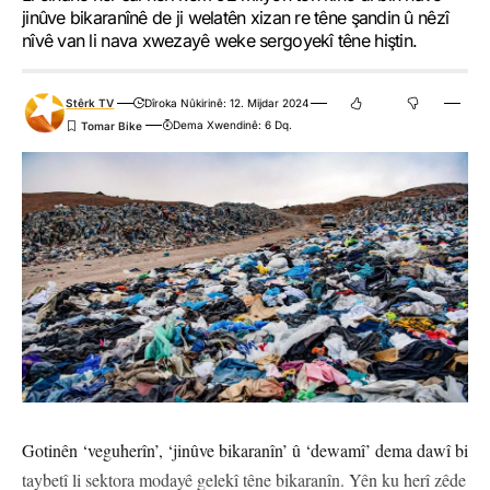
jinûve bikaranînê de ji welatên xizan re têne şandin û nêzî
nîvê van li nava xwezayê weke sergoyekî têne hiştin.
Stêrk TV
Dîroka Nûkirinê: 12. Mijdar 2024
Dema Xwendinê: 6 Dq.
Gotinên ‘veguherîn’, ‘jinûve bikaranîn’ û ‘dewamî’ dema dawî bi
taybetî li sektora modayê gelekî têne bikaranîn. Yên ku herî zêde