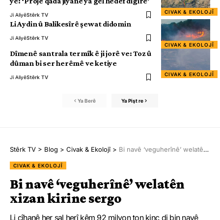
ye: ‘Proje qada jiyanê ya gel hedef digire’
CIVAK & EKOLOJÎ
Ji Aliyê
Stêrk TV
Li Aydin û Balikesîrê şewat didomin
Ji Aliyê
Stêrk TV
CIVAK & EKOLOJÎ
Dîmenê santrala termîk ê ji jorê ve: Toz û
dûman bi ser herêmê ve ketiye
CIVAK & EKOLOJÎ
Ji Aliyê
Stêrk TV
Ya Berê
Ya Pişt re
Stêrk TV
>
Blog
>
Civak & Ekolojî
>
Bi navê ‘veguherînê’ welatên xizan kirine sergo
CIVAK & EKOLOJÎ
Bi navê ‘veguherînê’ welatên
xizan kirine sergo
Li cîhanê her sal herî kêm 92 milyon ton kinc di bin navê