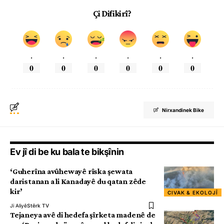
Çi Difikirî?
.
.
.
.
.
.
0
0
0
0
0
0
Nirxandinek Bike
Ev jî di be ku bala te bikşînin
‘Guherîna avûhewayê rîska şewata
daristanan a li Kanadayê du qatan zêde
kir’
CIVAK & EKOLOJÎ
Ji Aliyê
Stêrk TV
Tejaneya avê di hedefa şîrketa madenê de