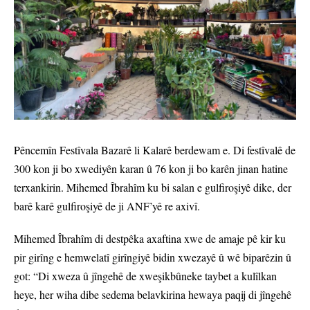
Pêncemîn Festîvala Bazarê li Kalarê berdewam e. Di festîvalê de
300 kon ji bo xwediyên karan û 76 kon ji bo karên jinan hatine
terxankirin. Mihemed Îbrahîm ku bi salan e gulfiroşiyê dike, der
barê karê gulfiroşiyê de ji ANF’yê re axivî.
Mihemed Îbrahîm di destpêka axaftina xwe de amaje pê kir ku
pir girîng e hemwelatî girîngiyê bidin xwezayê û wê biparêzin û
got: “Di xweza û jîngehê de xweşikbûneke taybet a kulîlkan
heye, her wiha dibe sedema belavkirina hewaya paqij di jîngehê