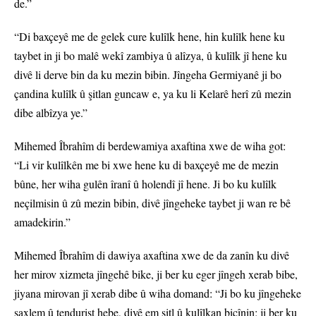
de.”
“Di baxçeyê me de gelek cure kulîlk hene, hin kulîlk hene ku
taybet in ji bo malê wekî zambiya û alîzya, û kulîlk jî hene ku
divê li derve bin da ku mezin bibin. Jîngeha Germiyanê ji bo
çandina kulîlk û şitlan guncaw e, ya ku li Kelarê herî zû mezin
dibe albîzya ye.”
Mihemed Îbrahîm di berdewamiya axaftina xwe de wiha got:
“Li vir kulîlkên me bi xwe hene ku di baxçeyê me de mezin
bûne, her wiha gulên îranî û holendî jî hene. Ji bo ku kulîlk
neçilmisin û zû mezin bibin, divê jîngeheke taybet ji wan re bê
amadekirin.”
Mihemed Îbrahîm di dawiya axaftina xwe de da zanîn ku divê
her mirov xizmeta jîngehê bike, ji ber ku eger jîngeh xerab bibe,
jiyana mirovan jî xerab dibe û wiha domand: “Ji bo ku jîngeheke
saxlem û tendurist hebe, divê em şitl û kulîlkan biçînin; ji ber ku