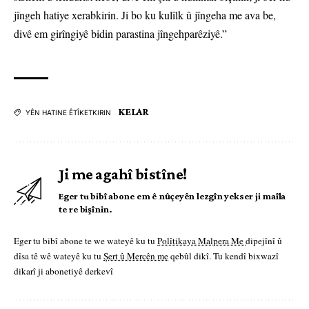
jîngeh hatiye xerabkirin. Ji bo ku kulîlk û jîngeha me ava be,
divê em girîngiyê bidin parastina jîngehparêziyê.”
KELAR
YÊN HATINE ÊTÎKETKIRIN
Ji me agahî bistîne!
Eger tu bibî abone em ê nûçeyên lezgîn yekser ji maîla
te re bişînin.
Eger tu bibî abone te we wateyê ku tu
Polîtikaya Malpera Me
dipejînî û
dîsa tê wê wateyê ku tu
Şert û Mercên me
qebûl dikî. Tu kendî bixwazî
dikarî ji abonetiyê derkevî