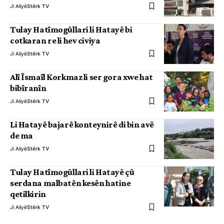
Ji Aliyê
Stêrk TV
Tulay Hatîmogûllari li Hatayê bi
cotkaran re li hev civiya
Ji Aliyê
Stêrk TV
Alî Îsmaîl Korkmaz li ser gora xwe hat
bibîranîn
Ji Aliyê
Stêrk TV
Li Hatayê bajarê konteynirê di bin avê
de ma
Ji Aliyê
Stêrk TV
Tulay Hatîmogûllari li Hatayê çû
serdana malbatên kesên hatine
qetilkirin
Ji Aliyê
Stêrk TV