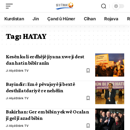
Kurdistan
Jin
Çand û Hûner
Cîhan
Rojava
R
Tag:
HATAY
Kesên ku li erdhêjê jiyana xwe ji dest
dan hatin bibîranîn
Ji Aliyê
Stêrk TV
Bayindir: Em ê pêvajoyê ji bextê
desthilatdariyê re nehêlin
Ji Aliyê
Stêrk TV
Bakirhan: Ger em bibin yek wê Ocalan
jî gel jî azad bibin
Ji Aliyê
Stêrk TV