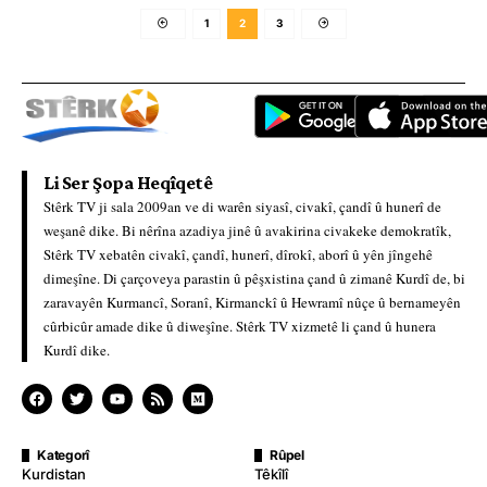
1
2
3
Li Ser Şopa Heqîqetê
Stêrk TV ji sala 2009an ve di warên siyasî, civakî, çandî û hunerî de
weşanê dike. Bi nêrîna azadiya jinê û avakirina civakeke demokratîk,
Stêrk TV xebatên civakî, çandî, hunerî, dîrokî, aborî û yên jîngehê
dimeşîne. Di çarçoveya parastin û pêşxistina çand û zimanê Kurdî de, bi
zaravayên Kurmancî, Soranî, Kirmanckî û Hewramî nûçe û bernameyên
cûrbicûr amade dike û diweşîne. Stêrk TV xizmetê li çand û hunera
Kurdî dike.
Kategorî
Rûpel
Kurdistan
Têkîlî