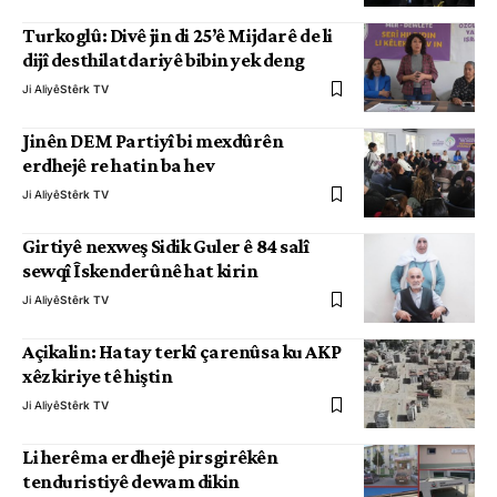
Turkoglû: Divê jin di 25’ê Mijdarê de li
dijî desthilatdariyê bibin yek deng
Ji Aliyê
Stêrk TV
Jinên DEM Partiyî bi mexdûrên
erdhejê re hatin ba hev
Ji Aliyê
Stêrk TV
Girtiyê nexweş Sidik Guler ê 84 salî
sewqî Îskenderûnê hat kirin
Ji Aliyê
Stêrk TV
Açikalin: Hatay terkî çarenûsa ku AKP
xêz kiriye tê hiştin
Ji Aliyê
Stêrk TV
Li herêma erdhejê pirsgirêkên
tenduristiyê dewam dikin