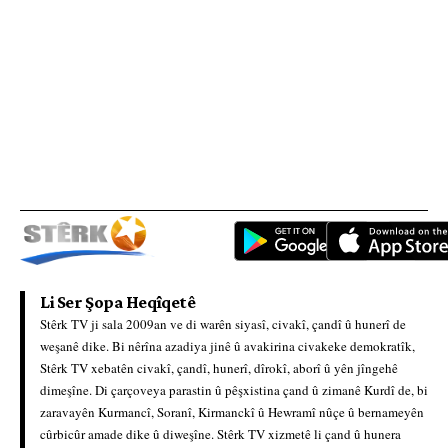
Li Ser Şopa Heqîqetê
Stêrk TV ji sala 2009an ve di warên siyasî, civakî, çandî û hunerî de
weşanê dike. Bi nêrîna azadiya jinê û avakirina civakeke demokratîk,
Stêrk TV xebatên civakî, çandî, hunerî, dîrokî, aborî û yên jîngehê
dimeşîne. Di çarçoveya parastin û pêşxistina çand û zimanê Kurdî de, bi
zaravayên Kurmancî, Soranî, Kirmanckî û Hewramî nûçe û bernameyên
cûrbicûr amade dike û diweşîne. Stêrk TV xizmetê li çand û hunera