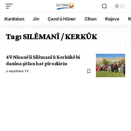
Kurdistan
Jin
Çand û Hûner
Cîhan
Rojava
R
Tag:
SILÊMANÎ / KERKÛK
4’ê Nîsanê li Silêmanî û Kerkûkê bi
danîna şitlan hat pîrozkirin
Ji Aliyê
Stêrk TV