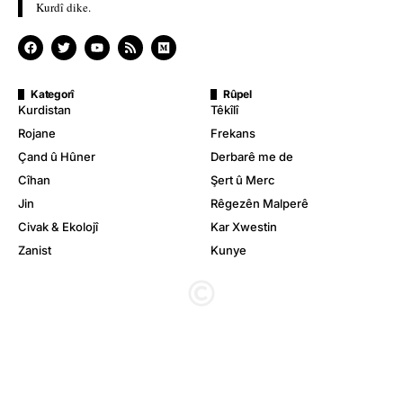
Kurdî dike.
Kategorî
Rûpel
Kurdistan
Têkîlî
Rojane
Frekans
Çand û Hûner
Derbarê me de
Cîhan
Şert û Merc
Jin
Rêgezên Malperê
Civak & Ekolojî
Kar Xwestin
Zanist
Kunye
© Stêrk TV. Hemû mafê wê parastîne