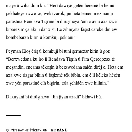
maye û wiha dom kir: “Herî dawiyê gelên herêmê bi hemû
pêkhateyên xwe ve, wekî zarok, jin heta temen mezinan ji
parastina Bendava Tişrînê bi dirûşmeya ‘em ê av û axa xwe
biparêzin’ çalakî li dar xist. Lê zîhniyeta faşîst careke din ew
bombebaran kirin û komkujî pêk anî.”
Peyman Eloş êriş û komkujî bi tunî şermezar kirin û got:
“Berxwedana ku îro li Bendava Tişrîn û Pira Qereqozax tê
meşandin, encama têkoşîn û berxwedana salên dirêj e. Heta em
axa xwe rizgar bikin û faşîzmê têk bibin, em ê li kêleka hêzên
xwe yên parastinê cîh bigirin, tola şehîdên xwe hilînin.”
Daxuyanî bi dirûşmeya “Jin jiyan azadî” bidawî bû.
KOBANÊ
YÊN HATINE ÊTÎKETKIRIN