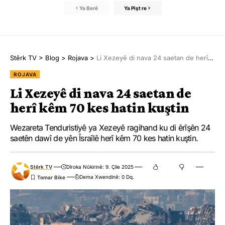
Ya Berê
Ya Pişt re
Stêrk TV
>
Blog
>
Rojava
>
Li Xezeyê di nava 24 saetan de herî kêm 70 kes hatin kuştin
ROJAVA
Li Xezeyê di nava 24 saetan de
herî kêm 70 kes hatin kuştin
Wezareta Tenduristiyê ya Xezeyê ragihand ku di êrîşên 24
saetên dawî de yên Îsraîlê herî kêm 70 kes hatin kuştin.
Stêrk TV
Dîroka Nûkirinê: 9. Çile 2025
Dema Xwendinê: 0 Dq.