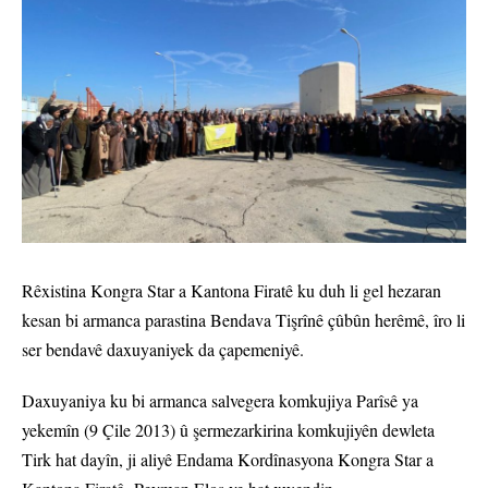
Rêxistina Kongra Star a Kantona Firatê ku duh li gel hezaran
kesan bi armanca parastina Bendava Tişrînê çûbûn herêmê, îro li
ser bendavê daxuyaniyek da çapemeniyê.
Daxuyaniya ku bi armanca salvegera komkujiya Parîsê ya
yekemîn (9 Çile 2013) û şermezarkirina komkujiyên dewleta
Tirk hat dayîn, ji aliyê Endama Kordînasyona Kongra Star a