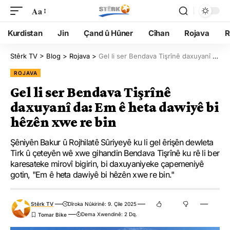
Aa
Kurdistan
Jin
Çand û Hûner
Cîhan
Rojava
R
Stêrk TV
>
Blog
>
Rojava
>
Gel li ser Bendava Tişrînê daxuyanî da: Em ê heta dawiyê bi hêzên xwe re bin
ROJAVA
Gel li ser Bendava Tişrînê
daxuyanî da: Em ê heta dawiyê bi
hêzên xwe re bin
Şêniyên Bakur û Rojhilatê Sûriyeyê ku li gel êrişên dewleta
Tirk û çeteyên wê xwe gihandin Bendava Tişrînê ku rê li ber
karesateke mirovî bigirin, bi daxuyaniyeke çapemeniyê
gotin, "Em ê heta dawiyê bi hêzên xwe re bin."
Stêrk TV
Dîroka Nûkirinê: 9. Çile 2025
Dema Xwendinê: 2 Dq.