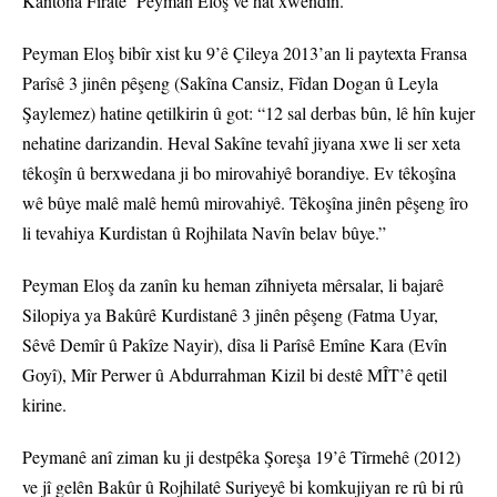
Kantona Firatê Peyman Eloş ve hat xwendin.
Peyman Eloş bibîr xist ku 9’ê Çileya 2013’an li paytexta Fransa
Parîsê 3 jinên pêşeng (Sakîna Cansiz, Fîdan Dogan û Leyla
Şaylemez) hatine qetilkirin û got: “12 sal derbas bûn, lê hîn kujer
nehatine darizandin. Heval Sakîne tevahî jiyana xwe li ser xeta
têkoşîn û berxwedana ji bo mirovahiyê borandiye. Ev têkoşîna
wê bûye malê malê hemû mirovahiyê. Têkoşîna jinên pêşeng îro
li tevahiya Kurdistan û Rojhilata Navîn belav bûye.”
Peyman Eloş da zanîn ku heman zîhniyeta mêrsalar, li bajarê
Silopiya ya Bakûrê Kurdistanê 3 jinên pêşeng (Fatma Uyar,
Sêvê Demîr û Pakîze Nayir), dîsa li Parîsê Emîne Kara (Evîn
Goyî), Mîr Perwer û Abdurrahman Kizil bi destê MÎT’ê qetil
kirine.
Peymanê anî ziman ku ji destpêka Şoreşa 19’ê Tîrmehê (2012)
ve jî gelên Bakûr û Rojhilatê Suriyeyê bi komkujiyan re rû bi rû