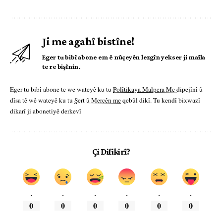
Ji me agahî bistîne!
Eger tu bibî abone em ê nûçeyên lezgîn yekser ji maîla
te re bişînin.
Eger tu bibî abone te we wateyê ku tu
Polîtikaya Malpera Me
dipejînî û
dîsa tê wê wateyê ku tu
Şert û Mercên me
qebûl dikî. Tu kendî bixwazî
dikarî ji abonetiyê derkevî
Çi Difikirî?
.
.
.
.
.
.
0
0
0
0
0
0