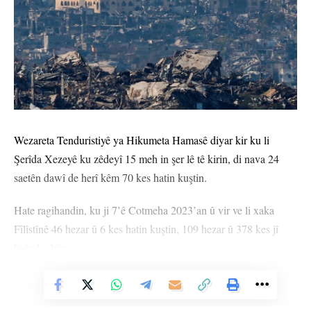
Wezareta Tenduristiyê ya Hikumeta Hamasê diyar kir ku li
Şerîda Xezeyê ku zêdeyî 15 meh in şer lê tê kirin, di nava 24
saetên dawî de herî kêm 70 kes hatin kuştin.
Hate ragihandin, ku ji 7’ê Cotmeha 2023’an û vir ve li xaka
Fîlîstînê 46 hezar û 6 kes hatin kuştin, 109 hezar û 378 kes jî
birîndar bûn.
Vê Nûçeyê Bixwîne