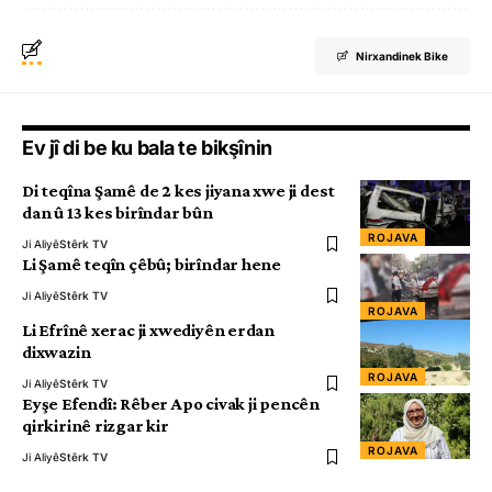
Nirxandinek Bike
Ev jî di be ku bala te bikşînin
Di teqîna Şamê de 2 kes jiyana xwe ji dest
dan û 13 kes birîndar bûn
ROJAVA
Ji Aliyê
Stêrk TV
Li Şamê teqîn çêbû; birîndar hene
Ji Aliyê
Stêrk TV
ROJAVA
Li Efrînê xerac ji xwediyên erdan
dixwazin
ROJAVA
Ji Aliyê
Stêrk TV
Eyşe Efendî: Rêber Apo civak ji pencên
qirkirinê rizgar kir
ROJAVA
Ji Aliyê
Stêrk TV