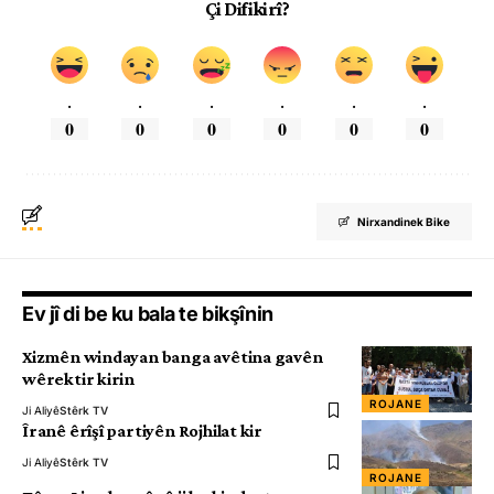
Çi Difikirî?
.
.
.
.
.
.
0
0
0
0
0
0
Nirxandinek Bike
Ev jî di be ku bala te bikşînin
Xizmên windayan banga avêtina gavên
wêrektir kirin
ROJANE
Ji Aliyê
Stêrk TV
Îranê êrîşî partiyên Rojhilat kir
Ji Aliyê
Stêrk TV
ROJANE