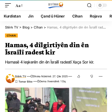
Aa
Kurdistan
Jin
Çand û Hûner
Cîhan
Rojava
R
Stêrk TV
>
Blog
>
Cîhan
>
Hamas, 4 dîlgirtiyên din ên Îsraîlî radest kir
CÎHAN
Hamas, 4 dîlgirtiyên din ên
Îsraîlî radest kir
Hamasê 4 leşkerên din ên Îsraîlî radestî Xaça Sor kir.
Stêrk TV
Dîroka Nûkirinê: 27. Çile 2025
Dema Xwendinê: 1 Dq.