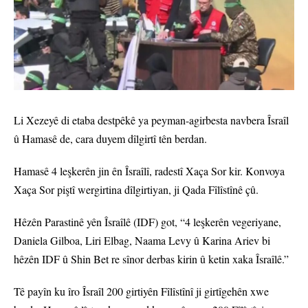
Li Xezeyê di etaba destpêkê ya peyman-agirbesta navbera Îsraîl
û Hamasê de, cara duyem dîlgirtî tên berdan.
Hamasê 4 leşkerên jin ên Îsraîlî, radestî Xaça Sor kir. Konvoya
Xaça Sor piştî wergirtina dîlgirtiyan, ji Qada Fîlîstînê çû.
Hêzên Parastinê yên Îsraîlê (IDF) got, “4 leşkerên vegeriyane,
Daniela Gilboa, Liri Elbag, Naama Levy û Karina Ariev bi
hêzên IDF û Shin Bet re sînor derbas kirin û ketin xaka Îsraîlê.”
Tê payîn ku îro Îsraîl 200 girtiyên Fîlîstînî ji girtîgehên xwe