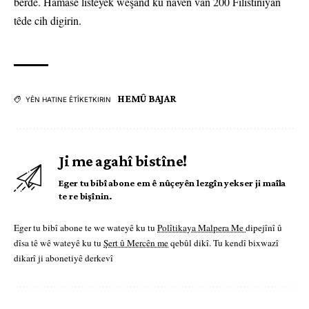
berde. Hamasê lîsteyek weşand ku navên van 200 Fîlîstîniyan
têde cih digirin.
HEMÛ BAJAR
YÊN HATINE ÊTÎKETKIRIN
Ji me agahî bistîne!
Eger tu bibî abone em ê nûçeyên lezgîn yekser ji maîla
te re bişînin.
Eger tu bibî abone te we wateyê ku tu
Polîtikaya Malpera Me
dipejînî û
dîsa tê wê wateyê ku tu
Şert û Mercên me
qebûl dikî. Tu kendî bixwazî
dikarî ji abonetiyê derkevî