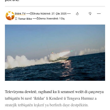
Stêrk TV
Dîroka Nûkirinê: 27. Çile 2025
Dema Xwendinê: 1 Dq.
Televîzyona dewletê, ragihand ku li seranserî welêt di çarçoveya
tatbîqatên bi navê ‘îktîdar’ li Kendavê û Tengava Hurmuz a
stratejîk tetbîqatên leşkerî ya berfireh daye destpêkirin.