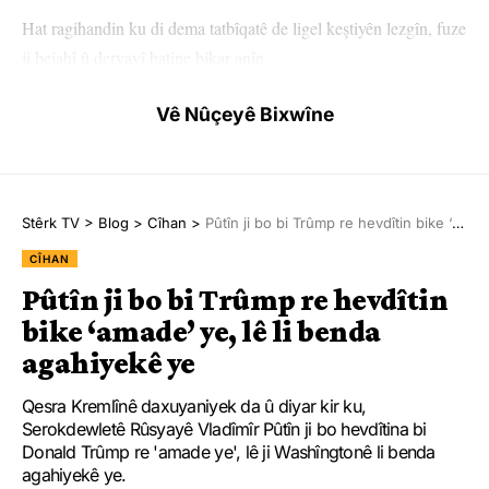
Hat ragihandin ku di dema tatbîqatê de ligel keştiyên lezgîn, fuze
ji bejahî û deryayî hatine bikar anîn.
Tetbîqatên ku di destpêka meha Çileyê de ji aliyê hêzên çekdar û
Vê Nûçeyê Bixwîne
Mûxafizên Şoreşê ve hatin destpêkirin, tê payîn ku heta nîvê
meha Adarê dewam bikin.
Fermandarê hêzên deryayî yê Mûhafizên Şoreşê Alîriza Tangsîrî
Stêrk TV
>
Blog
>
Cîhan
>
Pûtîn ji bo bi Trûmp re hevdîtin bike ‘amade’ ye, lê li benda agahiyekê ye
ji televizyona dewletê re axivî û îdîa kir ku, “Ew bi van
CÎHAN
tetbîqatan ji bo welatên cîran peyama aştî û dostaniyê didin” û
Pûtîn ji bo bi Trûmp re hevdîtin
got, “Em dikarin ewlehiya vê herêma stratejîk û hesas pêk
bike ‘amade’ ye, lê li benda
bînin.”
agahiyekê ye
Tetbîqat li sê giravên stratejîk Gora Mezin, Gora Biçûk û Ebû
Qesra Kremlînê daxuyaniyek da û diyar kir ku,
Mûsa ya li kendavê tê pêkanîn. Ev herêm jî li nêzî Tengava
Serokdewletê Rûsyayê Vladîmîr Pûtîn ji bo hevdîtina bi
Hurmuz e ku ji pênc parên berhemên petrolê ya cîhanê di wir re
Donald Trûmp re 'amade ye', lê ji Washîngtonê li benda
agahiyekê ye.
derbas dibe ye.