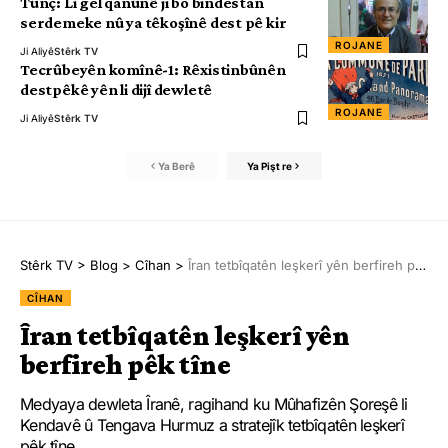
Tûnç: Li gel qanûnê ji bo bindestan
serdemeke nû ya têkoşînê dest pê kir
ROJANE
Ji Aliyê
Stêrk TV
Tecrûbeyên komînê-1: Rêxistinbûnên
destpêkê yên li dijî dewletê
ROJANE
Ji Aliyê
Stêrk TV
Ya Berê
Ya Pişt re
Stêrk TV
>
Blog
>
Cîhan
>
Îran tetbîqatên leşkerî yên berfireh pêk tîne
CÎHAN
Îran tetbîqatên leşkerî yên
berfireh pêk tîne
Medyaya dewleta Îranê, ragihand ku Mûhafizên Şoreşê li
Kendavê û Tengava Hurmuz a stratejîk tetbîqatên leşkerî
pêk tîne.