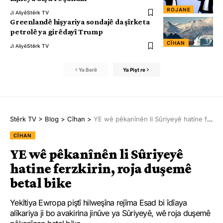
ROJANE
Ji Aliyê
Stêrk TV
Greenlandê hişyariya sondajê da şîrketa
petrolê ya girêdayî Trump
CÎHAN
Ji Aliyê
Stêrk TV
Ya Berê
Ya Pişt re
Stêrk TV
>
Blog
>
Cîhan
>
YE wê pêkanînên li Sûriyeyê hatine ferzkirin, roja duşemê betal bike
CÎHAN
YE wê pêkanînên li Sûriyeyê
hatine ferzkirin, roja duşemê
betal bike
Yekîtiya Ewropa piştî hilweşîna rejîma Esad bi îdîaya
alîkariya ji bo avakirina jinûve ya Sûriyeyê, wê roja duşemê