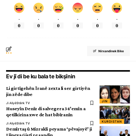
.
.
.
.
.
.
0
0
0
0
0
0
Nirxandinek Bike
Ev jî di be ku bala te bikşînin
Li girtîgehên Îranê zexta li ser girtiyên
jin zêde dibe
JIN
Ji Aliyê
Stêrk TV
Huseyîn Denîz di salvegera 34’emîn a
qetilkirina xwe de hat bibîranîn
KURDISTAN
Ji Aliyê
Stêrk TV
Demîrtaş û Mizrakli peyama ‘pêvajoyê’ ji
Lîjneya Giştî re şandin