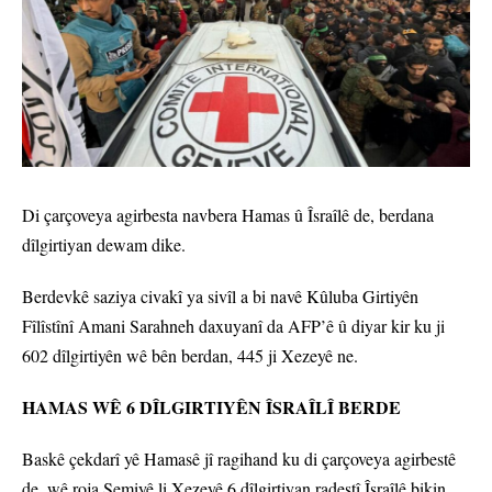
Di çarçoveya agirbesta navbera Hamas û Îsraîlê de, berdana
dîlgirtiyan dewam dike.
Berdevkê saziya civakî ya sivîl a bi navê Kûluba Girtiyên
Fîlîstînî Amani Sarahneh daxuyanî da AFP’ê û diyar kir ku ji
602 dîlgirtiyên wê bên berdan, 445 ji Xezeyê ne.
HAMAS WÊ 6 DÎLGIRTIYÊN ÎSRAÎLÎ BERDE
Baskê çekdarî yê Hamasê jî ragihand ku di çarçoveya agirbestê
de, wê roja Şemiyê li Xezeyê 6 dîlgirtiyan radestî Îsraîlê bikin.