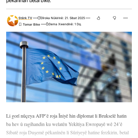
pêkanînan betal bike.
Stêrk TV
Dîroka Nûkirinê: 21. Sibat 2025
Dema Xwendinê: 1 Dq.
Li gorî nûçeya AFP’ê roja Îniyê hin dîplomat li Brukselê hatin
ba hev û ragihandin ku welatên Yekîtiya Ewropayê wê 24’ê
Sibatê roja Duşemê pêkanînên li Sûriyeyê hatine ferzkirin, betal