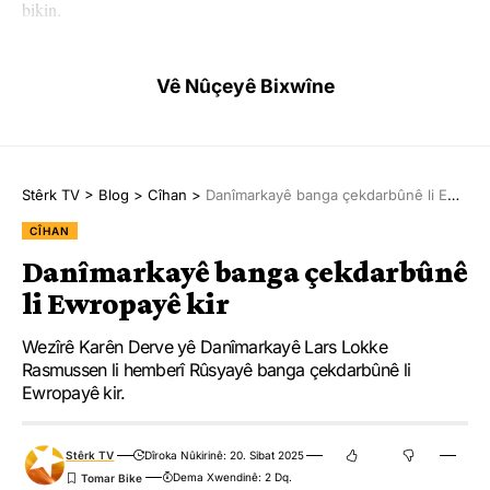
bikin.
Wezîrên karên derve yên YE’yê wê roja duşemê li paytexta
Vê Nûçeyê Bixwîne
Belçîkayê bên ba hev.
Pêkanînên navborî sektorên bankavanî, enerjî û ragihandinê
eleqeder dike.
Stêrk TV
>
Blog
>
Cîhan
>
Danîmarkayê banga çekdarbûnê li Ewropayê kir
Pêkanîn di sala 2011’an de di dema şerê navxweyî de li
CÎHAN
hikûmeta Beşar Esad û hemû sektorên ekonomiya Sûriyeyê
Danîmarkayê banga çekdarbûnê
hatibû ferzkirin.
li Ewropayê kir
Wezîrê Karên Derve yê Danîmarkayê Lars Lokke
Rasmussen li hemberî Rûsyayê banga çekdarbûnê li
Ewropayê kir.
BRUKSEL
YÊN HATINE ÊTÎKETKIRIN
Stêrk TV
Dîroka Nûkirinê: 20. Sibat 2025
Dema Xwendinê: 2 Dq.