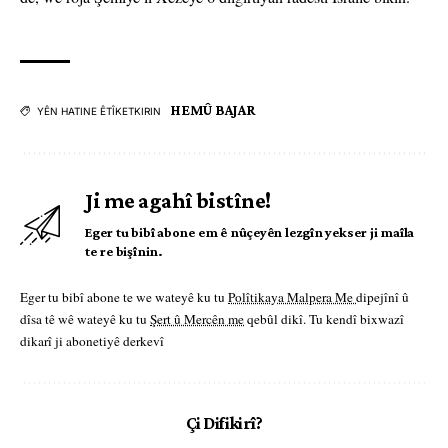
HEMÛ BAJAR
YÊN HATINE ÊTÎKETKIRIN
Ji me agahî bistîne!
Eger tu bibî abone em ê nûçeyên lezgîn yekser ji maîla
te re bişînin.
Eger tu bibî abone te we wateyê ku tu
Polîtikaya Malpera Me
dipejînî û
dîsa tê wê wateyê ku tu
Şert û Mercên me
qebûl dikî. Tu kendî bixwazî
dikarî ji abonetiyê derkevî
Çi Difikirî?