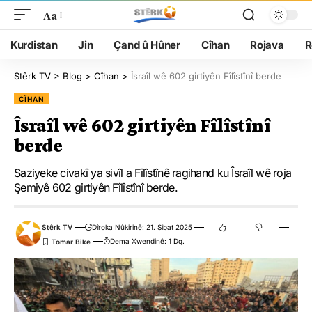
Aa
Kurdistan
Jin
Çand û Hûner
Cîhan
Rojava
R
Stêrk TV
>
Blog
>
Cîhan
>
Îsraîl wê 602 girtiyên Fîlîstînî berde
CÎHAN
Îsraîl wê 602 girtiyên Fîlîstînî
berde
Saziyeke civakî ya sivîl a Fîlîstînê ragihand ku Îsraîl wê roja
Şemiyê 602 girtiyên Fîlîstînî berde.
Stêrk TV
Dîroka Nûkirinê: 21. Sibat 2025
Dema Xwendinê: 1 Dq.