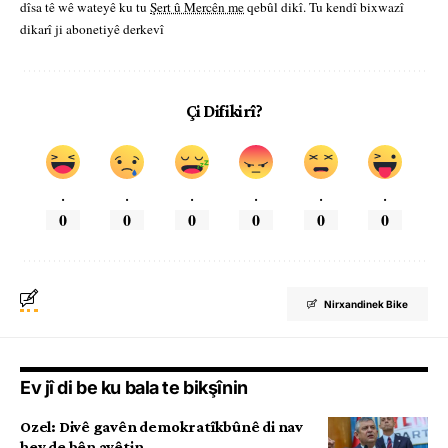
dîsa tê wê wateyê ku tu
Şert û Mercên me
qebûl dikî. Tu kendî bixwazî
dikarî ji abonetiyê derkevî
Çi Difikirî?
.
.
.
.
.
.
0
0
0
0
0
0
Nirxandinek Bike
Ev jî di be ku bala te bikşînin
Ozel: Divê gavên demokratîkbûnê di nav
hev de bên avêtin