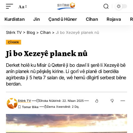
Aa
Kurdistan
Jin
Çand û Hûner
Cîhan
Rojava
R
Stêrk TV
>
Blog
>
Cîhan
>
Ji bo Xezeyê planek nû
CÎHAN
Ji bo Xezeyê planek nû
Derket holê ku Misir û Qeterê ji bo dawî li şerê li Xezeyê bê
anîn planek nû pêşkêş kirine. Li gorî vê planê di berdêla
agirbesta ji 5 heta 7 salan de, wê hemû dîlgirtî serbest bêne
berdan.
Stêrk TV
Dîroka Nûkirinê: 22. Nîsan 2025
Dema Xwendinê: 2 Dq.