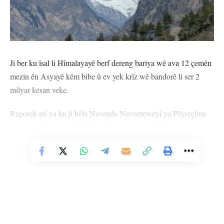
Ji ber ku îsal li Hîmalayayê berf dereng bariya wê ava 12 çemên
mezin ên Asyayê kêm bibe û ev yek krîz wê bandorê li ser 2
milyar kesan veke.
Raporek nû ya ku ji hêla Navenda Navneteweyî ya Pêşveçûna
Çiyayên Yekgirtî (ICIMOD) a ku navenda wê li Kathmandu,
Nepalê ye hat weşandin, hişyarî hat kirin.
Vê Nûçeyê Bixwîne
Lêkolînerê ICIMOD Sher Mihemed ji AFP’ê re axivî û diyar kir
ku di mehên Cotmeh-Mijdarê de berf dibare, îsal di dawiya
Çileyê de berf bariya û anî ziman ku ji ber vê yekê rêjeya barînê
jî pir kêm bûye. Mihemed tekez kir ku ev rewş çavkaniyên avê,
çandinî û hilberîna hîdroelektrîkê têxe xetereyê.