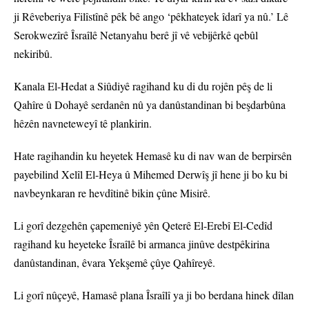
ji Rêveberiya Filîstînê pêk bê ango ‘pêkhateyek îdarî ya nû.’ Lê
Serokwezîrê Îsraîlê Netanyahu berê jî vê vebijêrkê qebûl
nekiribû.
Kanala El-Hedat a Siûdiyê ragihand ku di du rojên pêş de li
Qahîre û Dohayê serdanên nû ya danûstandinan bi beşdarbûna
hêzên navneteweyî tê plankirin.
Hate ragihandin ku heyetek Hemasê ku di nav wan de berpirsên
payebilind Xelîl El-Heya û Mihemed Derwîş jî hene ji bo ku bi
navbeynkaran re hevdîtinê bikin çûne Misirê.
Li gorî dezgehên çapemeniyê yên Qeterê El-Erebî El-Cedîd
ragihand ku heyeteke Îsraîlê bi armanca jinûve destpêkirina
danûstandinan, êvara Yekşemê çûye Qahîreyê.
Li gorî nûçeyê, Hamasê plana Îsraîlî ya ji bo berdana hinek dîlan