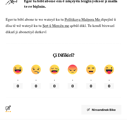
Eger tu bibî abone em ê nûçeyên lezgîn yekser ji maîla
te re bişînin.
Eger tu bibî abone te we wateyê ku tu
Polîtikaya Malpera Me
dipejînî û
dîsa tê wê wateyê ku tu
Şert û Mercên me
qebûl dikî. Tu kendî bixwazî
dikarî ji abonetiyê derkevî
Çi Difikirî?
.
.
.
.
.
.
0
0
0
0
0
0
Nirxandinek Bike