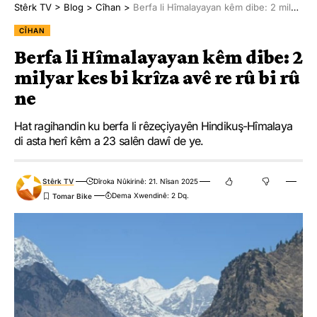
Stêrk TV
>
Blog
>
Cîhan
>
Berfa li Hîmalayayan kêm dibe: 2 milyar kes bi krîza avê re rû bi rû ne
CÎHAN
Berfa li Hîmalayayan kêm dibe: 2
milyar kes bi krîza avê re rû bi rû
ne
Hat ragihandin ku berfa li rêzeçiyayên Hindikuş-Hîmalaya
di asta herî kêm a 23 salên dawî de ye.
Stêrk TV
Dîroka Nûkirinê: 21. Nîsan 2025
Dema Xwendinê: 2 Dq.