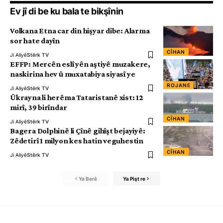
Ev jî di be ku bala te bikşînin
Volkana Etna car din hişyar dibe: Alarma
sor hate dayîn
CÎHAN
Ji Aliyê
Stêrk TV
EFFP: Mercên eslî yên aştiyê muzakere,
naskirina hev û muxatabiya siyasî ye
ROJANE
Ji Aliyê
Stêrk TV
Ûkrayna li herêma Tataristanê xist: 12
mirî, 39 birîndar
CÎHAN
Ji Aliyê
Stêrk TV
Bagera Dolphinê li Çînê gihîşt bejayiyê:
Zêdetirî 1 milyon kes hatin veguhestin
CÎHAN
Ji Aliyê
Stêrk TV
Ya Berê
Ya Pişt re