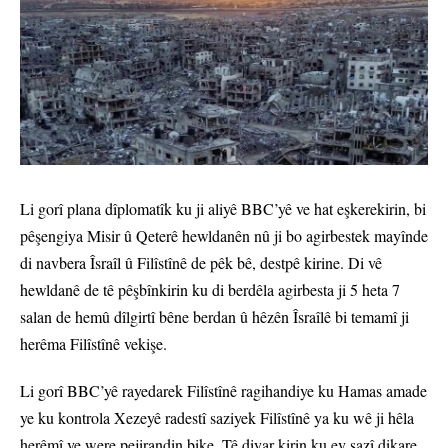
Li gorî plana dîplomatîk ku ji aliyê BBC’yê ve hat eşkerekirin, bi
pêşengiya Misir û Qeterê hewldanên nû ji bo agirbestek mayînde
di navbera Îsraîl û Filîstînê de pêk bê, destpê kirine. Di vê
hewldanê de tê pêşbînkirin ku di berdêla agirbesta ji 5 heta 7
salan de hemû dîlgirtî bêne berdan û hêzên Îsraîlê bi temamî ji
herêma Filîstînê vekişe.
Li gorî BBC’yê rayedarek Filîstînê ragihandiye ku Hamas amade
ye ku kontrola Xezeyê radestî saziyek Filîstînê ya ku wê ji hêla
herêmî ve were pejirandin bike. Tê diyar kirin ku ev sazî dikare