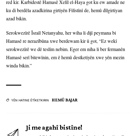
red kir. Karbidestê Hamasê Xelîl el-Haya got ku ew amade ne
ku di berdêla azadkirina girtiyên Filîstînî de, hemû dîlgirtiyan
azad bikin.
Serokwezîrê Îsraîl Netanyahu, her wiha li dijî peymana bi
Hamasê re nerazîbûna xwe berdewam kir û got, “Ez wekî
serokwezîrê we dê teslîm nebim. Eger em niha li ber fermanên
Hamasê serî bitewînin, em ê hemû destketiyên xwe yên mezin
winda bikin.”
HEMÛ BAJAR
YÊN HATINE ÊTÎKETKIRIN
Ji me agahî bistîne!