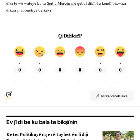
dîsa tê wê wateyê ku tu
Şert û Mercên me
qebûl dikî. Tu kendî bixwazî
dikarî ji abonetiyê derkevî
Çi Difikirî?
.
.
.
.
.
.
0
0
0
0
0
0
Nirxandinek Bike
Ev jî di be ku bala te bikşînin
Kete: Polîtîkayên şerê taybet ên li dijî