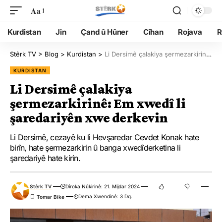
Aa
Kurdistan
Jin
Çand û Hûner
Cîhan
Rojava
R
Stêrk TV
>
Blog
>
Kurdistan
>
Li Dersimê çalakiya şermezarkirinê: Em xwedî li şaredariyên xwe derkevin
KURDISTAN
Li Dersimê çalakiya
şermezarkirinê: Em xwedî li
şaredariyên xwe derkevin
Li Dersimê, cezayê ku li Hevşaredar Cevdet Konak hate
birîn, hate şermezarkirin û banga xwedîderketina li
şaredariyê hate kirin.
Stêrk TV
Dîroka Nûkirinê: 21. Mijdar 2024
Dema Xwendinê: 3 Dq.