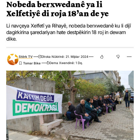
Nobeda berxwedanê ya li
Xelfetiyê di roja 18’an de ye
Li navçeya Xelfetî ya Rihayê, nobeda berxwedanê ku li dijî
dagirkirina şaredariyan hate destpêkirin 18 roj in dewam
dike.
Stêrk TV
Dîroka Nûkirinê: 21. Mijdar 2024
Dema Xwendinê: 1 Dq.