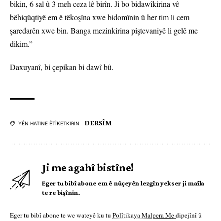
bikin, 6 sal û 3 meh ceza lê birîn. Ji bo bidawîkirina vê
bêhiqûqtiyê em ê têkoşîna xwe bidomînin û her tim li cem
şaredarên xwe bin. Banga mezinkirina piştevaniyê li gelê me
dikim.”
Daxuyanî, bi çepikan bi dawî bû.
DERSÎM
YÊN HATINE ÊTÎKETKIRIN
Ji me agahî bistîne!
Eger tu bibî abone em ê nûçeyên lezgîn yekser ji maîla
te re bişînin.
Eger tu bibî abone te we wateyê ku tu
Polîtikaya Malpera Me
dipejînî û