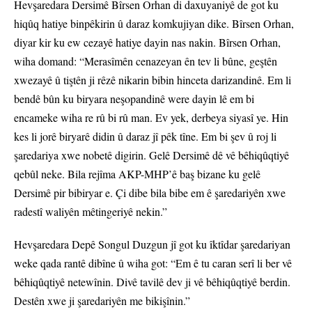
Hevşaredara Dersimê Bîrsen Orhan di daxuyaniyê de got ku
hiqûq hatiye binpêkirin û daraz komkujiyan dike. Bîrsen Orhan,
diyar kir ku ew cezayê hatiye dayin nas nakin. Bîrsen Orhan,
wiha domand: “Merasîmên cenazeyan ên tev li bûne, geştên
xwezayê û tiştên ji rêzê nikarin bibin hinceta darizandinê. Em li
bendê bûn ku biryara neşopandinê were dayin lê em bi
encameke wiha re rû bi rû man. Ev yek, derbeya siyasî ye. Hin
kes li jorê biryarê didin û daraz jî pêk tîne. Em bi şev û roj li
şaredariya xwe nobetê digirin. Gelê Dersimê dê vê bêhiqûqtiyê
qebûl neke. Bila rejîma AKP-MHP’ê baş bizane ku gelê
Dersimê pir bibiryar e. Çi dibe bila bibe em ê şaredariyên xwe
radestî waliyên mêtingeriyê nekin.”
Hevşaredara Depê Songul Duzgun jî got ku îktîdar şaredariyan
weke qada rantê dibîne û wiha got: “Em ê tu caran serî li ber vê
bêhiqûqtiyê netewînin. Divê tavilê dev ji vê bêhiqûqtiyê berdin.
Destên xwe ji şaredariyên me bikişînin.”