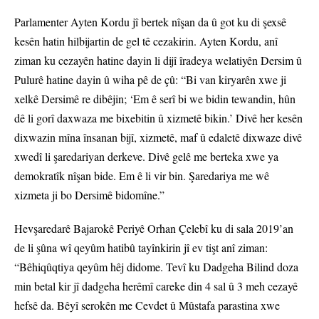
Parlamenter Ayten Kordu jî bertek nîşan da û got ku di şexsê
kesên hatin hilbijartin de gel tê cezakirin. Ayten Kordu, anî
ziman ku cezayên hatine dayin li dijî îradeya welatiyên Dersim û
Pulurê hatine dayin û wiha pê de çû: “Bi van kiryarên xwe ji
xelkê Dersimê re dibêjin; ‘Em ê serî bi we bidin tewandin, hûn
dê li gorî daxwaza me bixebitin û xizmetê bikin.’ Divê her kesên
dixwazin mîna însanan bijî, xizmetê, maf û edaletê dixwaze divê
xwedî li şaredariyan derkeve. Divê gelê me berteka xwe ya
demokratîk nîşan bide. Em ê li vir bin. Şaredariya me wê
xizmeta ji bo Dersimê bidomîne.”
Hevşaredarê Bajarokê Periyê Orhan Çelebî ku di sala 2019’an
de li şûna wî qeyûm hatibû tayînkirin jî ev tişt anî ziman:
“Bêhiqûqtiya qeyûm hêj didome. Tevî ku Dadgeha Bilind doza
min betal kir jî dadgeha herêmî careke din 4 sal û 3 meh cezayê
hefsê da. Bêyî serokên me Cevdet û Mûstafa parastina xwe