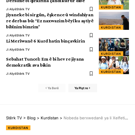
Dersimê bi qirkirina çandî kûrtir dibe
KURDISTAN
Ji Aliyê
Stêrk TV
Jiyaneke bi sirgûn, êşkence û windahiyan
re derbas bû: ‘Ez naxwazim bêyî ku aştiyê
bibînim bimrim’
KURDISTAN
Ji Aliyê
Stêrk TV
Li Merîwanê 6 Kurd hatin binçavkirin
Ji Aliyê
Stêrk TV
KURDISTAN
Sebahat Tuncel: Em ê bi hev re jiyana
demokratîk ava bikin
KURDISTAN
Ji Aliyê
Stêrk TV
Ya Berê
Ya Pişt re
Stêrk TV
>
Blog
>
Kurdistan
>
Nobeda berxwedanê ya li Xelfetiyê di roja 18’an de ye
KURDISTAN