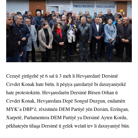
Cezayê girtîgehê yê 6 sal û 3 meh li Hevşaredarê Dersimê
Cevdet Konak hate birîn, li pêşiya şaredariyê bi daxuyaniyekê
hate protestokirin. Hevşaredarên Dersimê Bîrsen Orhan û
Cevdet Konak, Hevşaredara Depê Songul Duzgun, endamên
MYK’a DBP’ê, rêxistinên DEM Partiyê yên Dersim, Erzîngan,
Xarpetê, Parlamentera DEM Partiyê ya Dersimê Ayten Kordu,
pêkhateyên tifaqa Dersimê û gelek welatî tev li daxuyaniyê bûn.