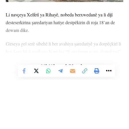
Li navçeya Xelfetî ya Rihayê, nobeda berxwedanê ya li dijî
desteserkirina şaredariyan hatiye destpêkirin di roja 18’an de
dewam dike.
Girseya gel serê sibehê li ber avahiya şaredariyê ya dorpêçkirî li
hev kom bû û pankarta bi nivîsa “Ji qeyûman re na, demokrasî”
daliqand.
Vê Nûçeyê Bixwîne
Li gel Hevşaredarên Xelfetiyê Mehmet Karayilan û Saniye
Bayram, her wiha Parlamenterê Rihayê yê DEM Partiyê Ferît
Şenyaşar û gelek kes tevlî çalakiya nobedê bûn.
Li avahiya DEM Partiyê ya navçeya Xelfetiyê jî pankarta bi
nivîsa “Em bi hilbijartinê hatin, bi qeyûman naçin” hate
daliqandin.
Li Ser Şopa Heqîqetê