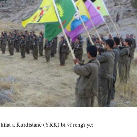
lat a Kurdistanê (YRK) bi vî rengî ye: