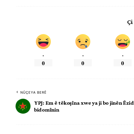
Çi
.
.
.
0
0
0
NÛÇEYA BERÊ
YPJ: Em ê têkoşîna xwe ya ji bo jinên Êzid
bidomînin