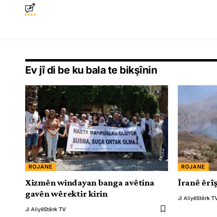
Ev jî di be ku bala te bikşînin
ROJANE
ROJANE
Xizmên windayan banga avêtina
Îranê êrîş
gavên wêrektir kirin
Ji Aliyê
Stêrk T
Ji Aliyê
Stêrk TV