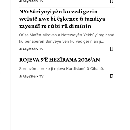
Ji Aliyê
Stêrk TV
NY: Sûriyeyiyên ku vedigerin
welatê xwe bi êşkence û tundiya
zayendî re rû bi rû dimînin
Ofîsa Mafên Mirovan a Neteweyên Yekbûyî ragihand
ku penaberên Sûriyeyê yên ku vedigerin an jî
…
Ji Aliyê
Stêrk TV
ROJEVA 5’Ê HEZÎRANA 2026’AN
Sernavên sereke ji rojeva Kurdistanê û Cîhanê.
Ji Aliyê
Stêrk TV