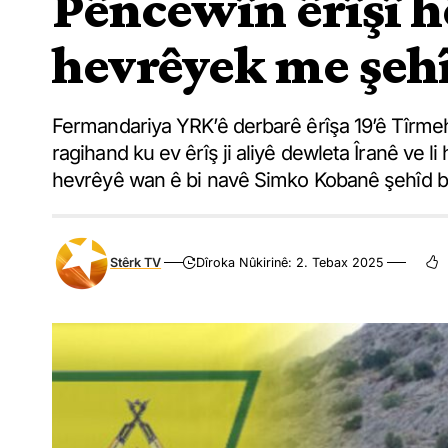
Pêncewîn êrîşî h
hevrêyek me şeh
Fermandariya YRK’ê derbarê êrîşa 19’ê Tîrme
ragihand ku ev êrîş ji aliyê dewleta Îranê ve
hevrêyê wan ê bi navê Simko Kobanê şehîd b
Stêrk TV
Dîroka Nûkirinê: 2. Tebax 2025