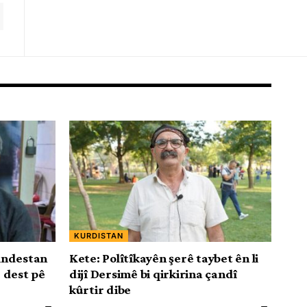
KURDISTAN
bindestan
Kete: Polîtîkayên şerê taybet ên li
 dest pê
dijî Dersimê bi qirkirina çandî
kûrtir dibe