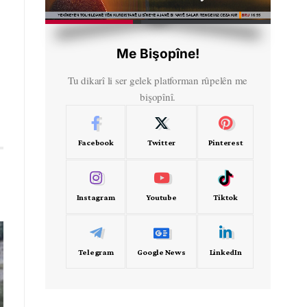
HD
00:30
Me Bişopîne!
Tu dikarî li ser gelek platforman rûpelên me
bişopînî.
Facebook
Twitter
Pinterest
Instagram
Youtube
Tiktok
Telegram
Google News
LinkedIn