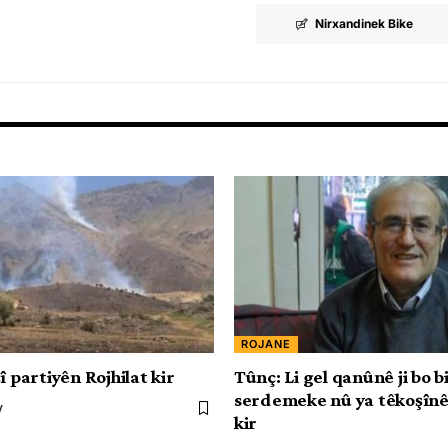
Nirxandinek Bike
ROJANE
î partiyên Rojhilat kir
Tûnç: Li gel qanûnê ji bo 
serdemeke nû ya têkoşînê
V
kir