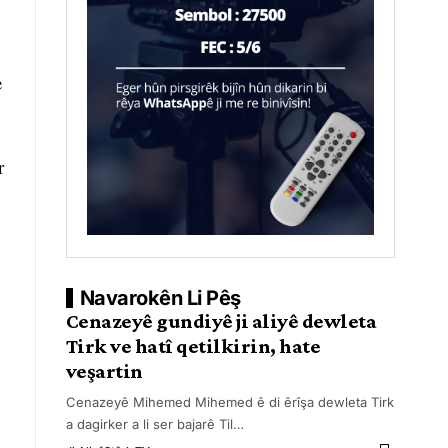
e
r
Navarokên Li Pêş
Cenazeyê gundiyê ji aliyê dewleta
Tirk ve hatî qetilkirin, hate
veşartin
Cenazeyê Mihemed Mihemed ê di êrîşa dewleta Tirk
a dagirker a li ser bajarê Til
…