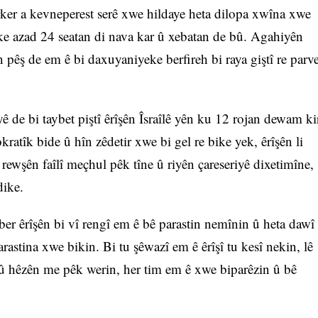
irker a kevneperest serê xwe hildaye heta dilopa xwîna xwe
eke azad 24 seatan di nava kar û xebatan de bû. Agahiyên
êş de em ê bi daxuyaniyeke berfireh bi raya giştî re parv
ê de bi taybet piştî êrîşên Îsraîlê yên ku 12 rojan dewam ki
kratîk bide û hîn zêdetir xwe bi gel re bike yek, êrîşên li
e rewşên faîlî meçhul pêk tîne û riyên çareseriyê dixetimîne,
dike.
er êrîşên bi vî rengî em ê bê parastin nemînin û heta dawî
astina xwe bikin. Bi tu şêwazî em ê êrîşî tu kesî nekin, lê
el û hêzên me pêk werin, her tim em ê xwe biparêzin û bê