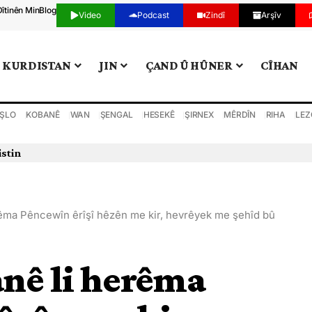
Dîtinên Min
Blog
Video
Podcast
Zindî
Arşîv
KURDISTAN
JIN
ÇAND Û HÛNER
CÎHAN
ŞLO
KOBANÊ
WAN
ŞENGAL
HESEKÊ
ŞIRNEX
MÊRDÎN
RIHA
LEZ
istin
rêma Pêncewîn êrîşî hêzên me kir, hevrêyek me şehîd bû
nê li herêma