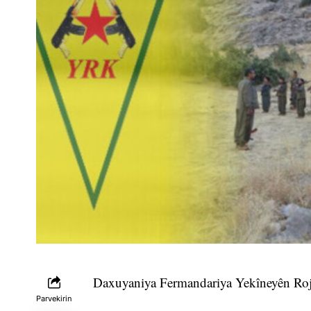
Daxuyaniya Fermandariya Yekîneyên Rojhi
Parvekirin