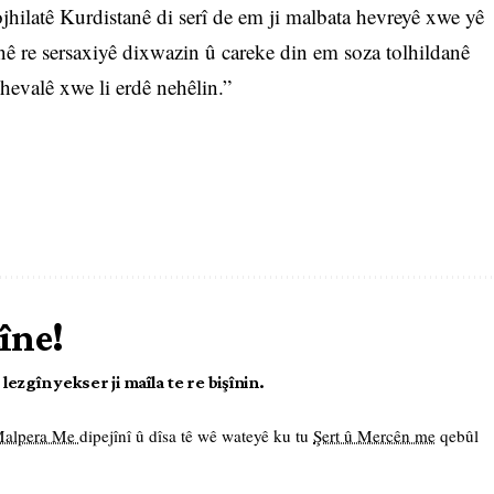
hilatê Kurdistanê di serî de em ji malbata hevreyê xwe yê
anê re sersaxiyê dixwazin û careke din em soza tolhildanê
hevalê xwe li erdê nehêlin.”
îne!
ezgîn yekser ji maîla te re bişînin.
 Malpera Me
dipejînî û dîsa tê wê wateyê ku tu
Şert û Mercên me
qebûl