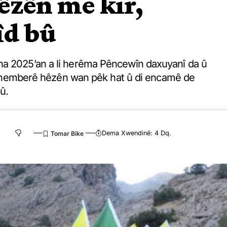
êzên me kir,
îd bû
ha 2025’an a li herêma Pêncewîn daxuyanî da û
 li hemberê hêzên wan pêk hat û di encamê de
û.
Dema Xwendinê: 4 Dq.