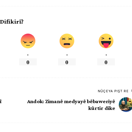
 Difikirî?
.
.
.
0
0
0
NÛÇEYA PIŞT RE
î
Andok: Zimanê medyayê bêbaweriyê
kûrtir dike