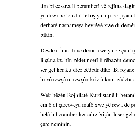
tim bi cesaret li beramberî vê rejîma dag
ya dawî bê teredût têkoşiya û ji bo jiyan
derbarê nasnameya hevrêyê xwe di demên p
bikin.
Dewleta Îran di vê dema xwe ya bê çaretiy
li şûna ku hîn zêdetir serî li rêbazên demo
ser gel her ku diçe zêdetir dike. Bi rojan
bi vê rewşê re rewşên krîz û kaos zêdetir 
Wek hêzên Rojhilatê Kurdistanê li beramb
em ê di çarçoveya mafê xwe yê rewa de par
belê li beramber her cûre êrîşên li ser g
çare nemînin.