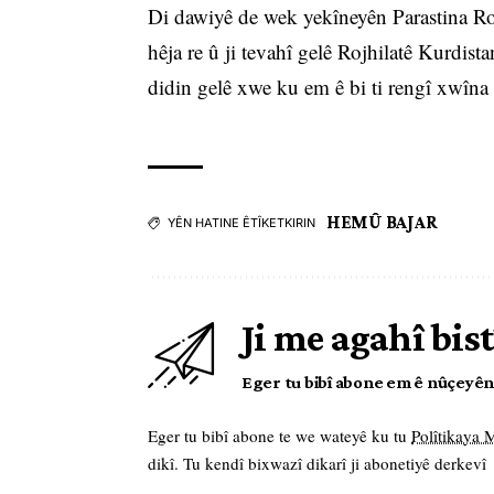
Di dawiyê de wek yekîneyên Parastina Roj
hêja re û ji tevahî gelê Rojhilatê Kurdist
didin gelê xwe ku em ê bi ti rengî xwîna 
HEMÛ BAJAR
YÊN HATINE ÊTÎKETKIRIN
Ji me agahî bist
Eger tu bibî abone em ê nûçeyên l
Eger tu bibî abone te we wateyê ku tu
Polîtikaya
dikî. Tu kendî bixwazî dikarî ji abonetiyê derkevî