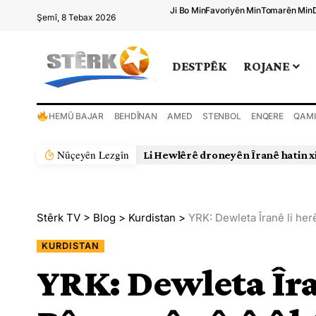
Ji Bo Min
Favoriyên Min
Tomarên Min
Şemî, 8 Tebax 2026
DESTPÊK
ROJANE
HEMÛ BAJAR
BEHDÎNAN
AMED
STENBOL
ENQERE
QAMI
Nûçeyên Lezgîn
Li Hewlêrê droneyên Îranê hatin x
Stêrk TV
>
Blog
>
Kurdistan
>
YRK: Dewleta Îranê li he
KURDISTAN
YRK: Dewleta Îra