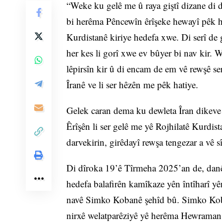
“Weke ku gelê me û raya giştî dizane di
bi herêma Pêncewîn êrîşeke hewayî pêk ha
Kurdistanê kiriye hedefa xwe. Di serî de 
her kes li gorî xwe ev bûyer bi nav kir.
lêpirsîn kir û di encam de em vê rewşê sere
Îranê ve li ser hêzên me pêk hatiye.
Gelek caran dema ku dewleta Îran dikeve n
Êrîşên li ser gelê me yê Rojhilatê Kurdist
darvekirin, girêdayî rewşa tengezar a vê s
Di dîroka 19’ê Tîrmeha 2025’an de, danê
hedefa balafirên kamîkaze yên întîharî y
navê Simko Kobanê şehîd bû. Simko Koban
nirxê welatparêziyê yê herêma Hewraman m