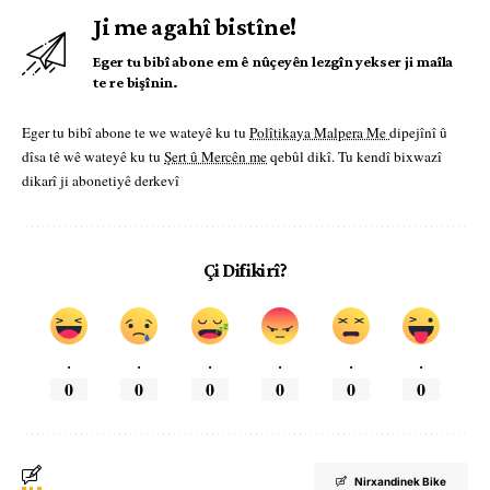
Ji me agahî bistîne!
Eger tu bibî abone em ê nûçeyên lezgîn yekser ji maîla
te re bişînin.
Eger tu bibî abone te we wateyê ku tu
Polîtikaya Malpera Me
dipejînî û
dîsa tê wê wateyê ku tu
Şert û Mercên me
qebûl dikî. Tu kendî bixwazî
dikarî ji abonetiyê derkevî
Çi Difikirî?
.
.
.
.
.
.
0
0
0
0
0
0
Nirxandinek Bike