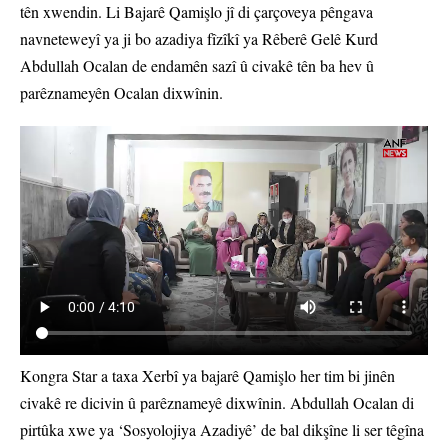
tên xwendin. Li Bajarê Qamişlo jî di çarçoveya pêngava
navneteweyî ya ji bo azadiya fîzîkî ya Rêberê Gelê Kurd
Abdullah Ocalan de endamên sazî û civakê tên ba hev û
parêznameyên Ocalan dixwînin.
Kongra Star a taxa Xerbî ya bajarê Qamişlo her tim bi jinên
civakê re dicivin û parêznameyê dixwînin. Abdullah Ocalan di
pirtûka xwe ya ‘Sosyolojiya Azadiyê’ de bal dikşîne li ser têgîna