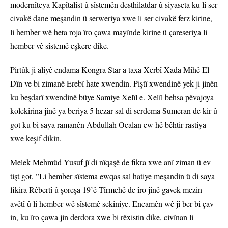
modernîteya Kapîtalîst û sîstemên desthilatdar û siyaseta ku li ser
civakê dane meşandin û serweriya xwe li ser civakê ferz kirine,
li hember wê heta roja îro çawa mayînde kirine û çareseriya li
hember vê sîstemê eşkere dike.
Pirtûk ji aliyê endama Kongra Star a taxa Xerbî Xada Mihê El
Dîn ve bi zimanê Erebî hate xwendin. Piştî xwendinê yek ji jinên
ku beşdarî xwendinê bûye Samiye Xelîl e. Xelîl behsa pêvajoya
kolekirina jinê ya beriya 5 hezar sal di serdema Sumeran de kir û
got ku bi saya ramanên Abdullah Ocalan ew hê bêhtir rastiya
xwe keşif dikin.
Melek Mehmûd Yusuf jî di nîqaşê de fikra xwe anî ziman û ev
tişt got, ”Li hember sîstema ewqas sal hatiye meşandin û di saya
fikira Rêbertî û şoreşa 19’ê Tîrmehê de îro jinê gavek mezin
avêtî û li hember wê sîstemê sekiniye. Encamên wê jî ber bi çav
in, ku îro çawa jin derdora xwe bi rêxistin dike, civînan li