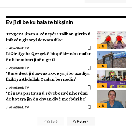
Ev jî di be ku bala te bikşînin
Tevgera Jinan a Pêncşêr: Talîban girtin û
înfazên girseyî dewam dike
JIN
Ji Aliyê
Stêrk TV
Li Girtîgeha Qerçekê binpêkirinên mafan
ên li hemberî jinên girtî
JIN
Ji Aliyê
Stêrk TV
‘Em ê dest ji daxwaza xwe ya ji bo azadiya
fîzîkî ya Abdullah Ocalan bernedin’
JIN
Ji Aliyê
Stêrk TV
‘Di nava partiyan û rêveberiyên herêmî
de kotaya jin ên ciwan divê mecbûrî be’
JIN
Ji Aliyê
Stêrk TV
Ya Berê
Ya Pişt re