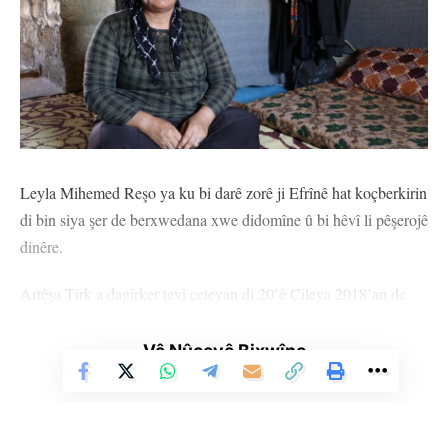
Leyla Mihemed Reşo ya ku bi darê zorê ji Efrînê hat koçberkirin
di bin siya şer de berxwedana xwe didomîne û bi hêvî li pêşerojê
dinêre.
Artêşa Tirk a dagirker tevî çeteyan di 20’ê Çileya 2018’an de
êrîşî ser Efrînê kirin û 350 hezar şêniyên Efrînê ji cih û warên
xwe bûn. Ji 350 hezar kesên ku bûn şahîdê komkujî û êrîşan, hin
Vê Nûçeyê Bixwîne
wan li ser rêya koçberiyê jiyana xwe ji dest dan û gelek ji wan li
5 wargehên li Şehba hatine avakirin bi cih bûne. Yek jê Leyla
Mihemed Reşo (40) ye ku 7 sal in li Wargeha Veger li benda