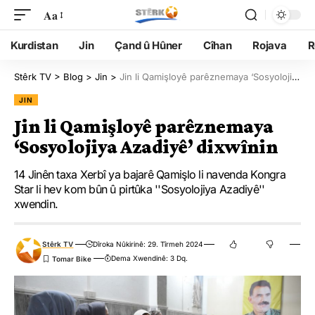
Aa
Kurdistan
Jin
Çand û Hûner
Cîhan
Rojava
R
Stêrk TV
>
Blog
>
Jin
>
Jin li Qamişloyê parêznemaya ‘Sosyolojiya Azadiyê’ dixwînin
JIN
Jin li Qamişloyê parêznemaya
‘Sosyolojiya Azadiyê’ dixwînin
14 Jinên taxa Xerbî ya bajarê Qamişlo li navenda Kongra
Star li hev kom bûn û pirtûka ''Sosyolojiya Azadiyê''
xwendin.
Stêrk TV
Dîroka Nûkirinê: 29. Tîrmeh 2024
Dema Xwendinê: 3 Dq.