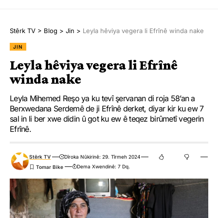
Stêrk TV
>
Blog
>
Jin
>
Leyla hêviya vegera li Efrînê winda nake
JIN
Leyla hêviya vegera li Efrînê
winda nake
Leyla Mihemed Reşo ya ku tevî şervanan di roja 58’an a
Berxwedana Serdemê de ji Efrînê derket, diyar kir ku ew 7
sal in li ber xwe didin û got ku ew ê teqez birûmetî vegerin
Efrînê.
Stêrk TV
Dîroka Nûkirinê: 29. Tîrmeh 2024
Dema Xwendinê: 7 Dq.