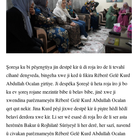
Şoreşa ku bi pêşengtiya jin destpê kir û di roja îro de li tevahî
cîhanê dengveda, bingeha xwe ji ked û fikira Rêberê Gelê Kurd
Abdullah Ocalan girtiye. Ji despêka Şoreşê û heta roja îro ji bo
ku ev şoreş rojane mezintir bibe û belav bibe, jinê xwe ji
xwendina parêznameyên Rêberê Gelê Kurd Abdullah Ocalan
qet qut nekir. Jina Kurd pêşî jixwe destpê kir û piştre hêdî hêdî
belavî derdora xwe kir. Li ser wê esasê di roja Îro de li ser asta
herêmên Bakur û Rojhilatê Sûriyeyê li her derê, her sazî, navend
û civakan parêznameyên Rêberê Gelê Kurd Abdullah Ocalan