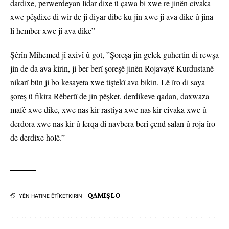
dardixe, perwerdeyan lidar dixe û çawa bi xwe re jinên civaka
xwe pêşdixe di wir de jî diyar dibe ku jin xwe jî ava dike û jina
li hember xwe jî ava dike”
Şêrîn Mihemed jî axivî û got, ”Şoreşa jin gelek guhertin di rewşa
jin de da ava kirin, ji ber berî şoreşê jinên Rojavayê Kurdustanê
nikarî bûn ji bo kesayeta xwe tiştekî ava bikin. Lê îro di saya
şoreş û fikira Rêbertî de jin pêşket, derdikeve qadan, daxwaza
mafê xwe dike, xwe nas kir rastiya xwe nas kir civaka xwe û
derdora xwe nas kir û ferqa di navbera berî çend salan û roja îro
de derdixe holê.”
QAMIŞLO
YÊN HATINE ÊTÎKETKIRIN