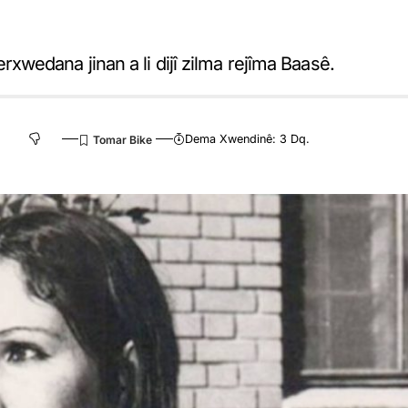
wedana jinan a li dijî zilma rejîma Baasê.
Dema Xwendinê: 3 Dq.