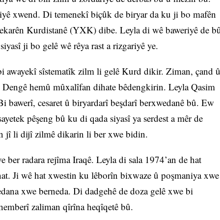
siyê xwend. Di temenekî biçûk de biryar da ku ji bo mafên
dekarên Kurdistanê (YXK) dibe. Leyla di wê baweriyê de b
yasî ji bo gelê wê rêya rast a rizgariyê ye.
i awayekî sîstematîk zilm li gelê Kurd dikir. Ziman, çand 
. Dengê hemû mûxalîfan dihate bêdengkirin. Leyla Qasim
Bi bawerî, cesaret û biryardarî beşdarî berxwedanê bû. Ew
ayetek pêşeng bû ku di qada siyasî ya serdest a mêr de
jî li dijî zilmê dikarin li ber xwe bidin.
ber radara rejîma Iraqê. Leyla di sala 1974’an de hat
 hat. Ji wê hat xwestin ku lêborîn bixwaze û poşmaniya xwe
xwedana xwe berneda. Di dadgehê de doza gelê xwe bi
hemberî zaliman qîrîna heqîqetê bû.