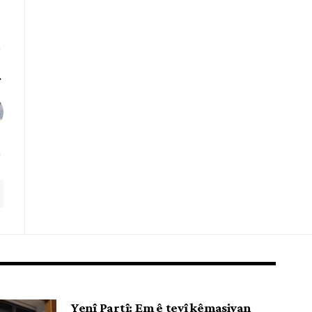
Yenî Partî: Em ê tevî kêmasiyan