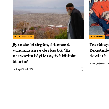
KURDISTAN
ROJANE
Jiyaneke bi sirgûn, êşkence û
Tecrûbey
windahiyan re derbas bû: ‘Ez
Rêxistinb
naxwazim bêyî ku aştiyê bibînim
dewletê
bimrim’
Ji Aliyê
Stêrk T
Ji Aliyê
Stêrk TV