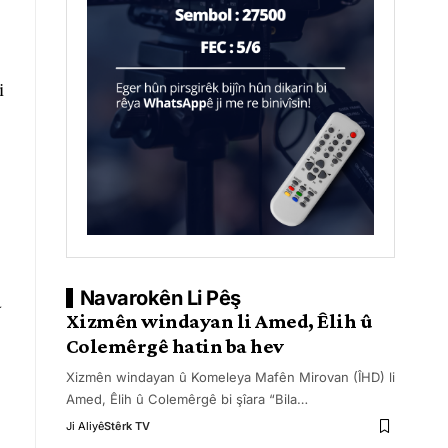
i
Navarokên Li Pêş
a
Xizmên windayan li Amed, Êlih û
Colemêrgê hatin ba hev
Xizmên windayan û Komeleya Mafên Mirovan (ÎHD) li
Amed, Êlih û Colemêrgê bi şîara “Bila
…
Ji Aliyê
Stêrk TV