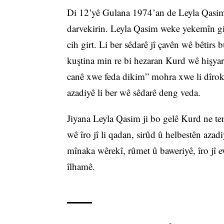
Di 12’yê Gulana 1974’an de Leyla Qasim d
darvekirin. Leyla Qasim weke yekemîn girti
cih girt. Li ber sêdarê jî çavên wê bêtirs 
kuştina min re bi hezaran Kurd wê hişyar
canê xwe feda dikim” mohra xwe li dîrokê 
azadiyê li ber wê sêdarê deng veda.
Jiyana Leyla Qasim ji bo gelê Kurd ne t
wê îro jî li qadan, sirûd û helbestên az
mînaka wêrekî, rûmet û baweriyê, îro jî
îlhamê.