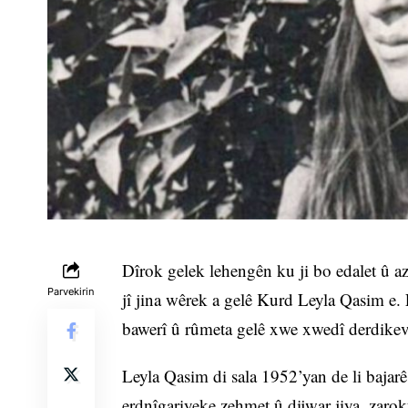
Dîrok gelek lehengên ku ji bo edalet û a
Parvekirin
jî jina wêrek a gelê Kurd Leyla Qasim e.
bawerî û rûmeta gelê xwe xwedî derdikev
Leyla Qasim di sala 1952’yan de li bajar
erdnîgariyeke zehmet û dijwar jiya, zaro