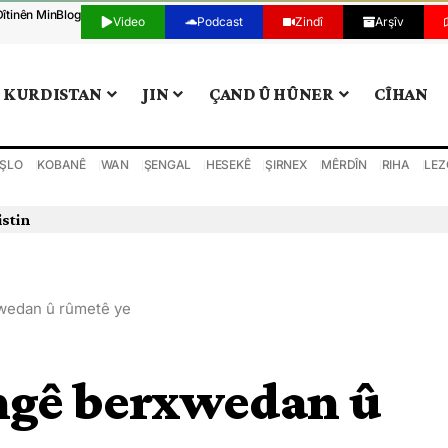
Dîtinên Min
Blog
Video
Podcast
Zindî
Arşîv
KURDISTAN
JIN
ÇAND Û HÛNER
CÎHAN
ŞLO
KOBANÊ
WAN
ŞENGAL
HESEKÊ
ŞIRNEX
MÊRDÎN
RIHA
LEZ
istin
wedan û rûmetê ye
ngê berxwedan û