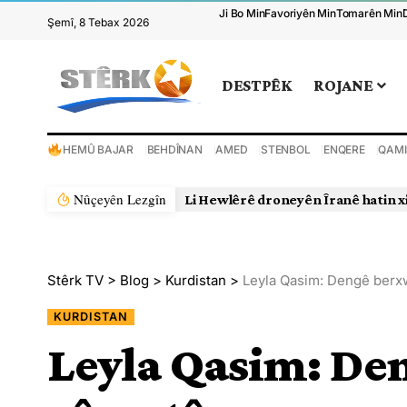
Ji Bo Min
Favoriyên Min
Tomarên Min
Şemî, 8 Tebax 2026
DESTPÊK
ROJANE
HEMÛ BAJAR
BEHDÎNAN
AMED
STENBOL
ENQERE
QAMI
Nûçeyên Lezgîn
Li Hewlêrê droneyên Îranê hatin x
Stêrk TV
>
Blog
>
Kurdistan
>
Leyla Qasim: Dengê berx
KURDISTAN
Leyla Qasim: De