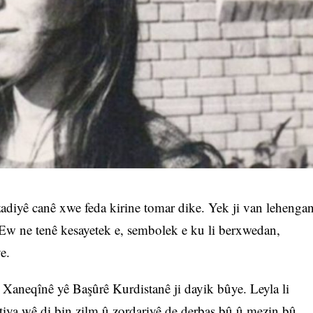
zadiyê canê xwe feda kirine tomar dike. Yek ji van lehenga
 Ew ne tenê kesayetek e, sembolek e ku li berxwedan,
e.
ê Xaneqînê yê Başûrê Kurdistanê ji dayik bûye. Leyla li
ktiya wê di bin zilm û zordariyê de derbas bû û mezin bû.