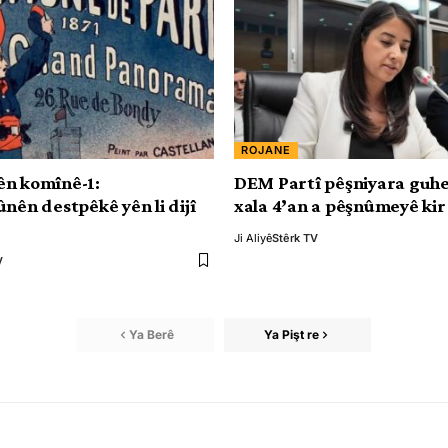
ROJANE
ên komînê-1:
DEM Partî pêşniyara guhe
ûnên destpêkê yên li dijî
xala 4’an a pêşnûmeyê kir
Ji Aliyê
Stêrk TV
V
Ya Berê
Ya Pişt re