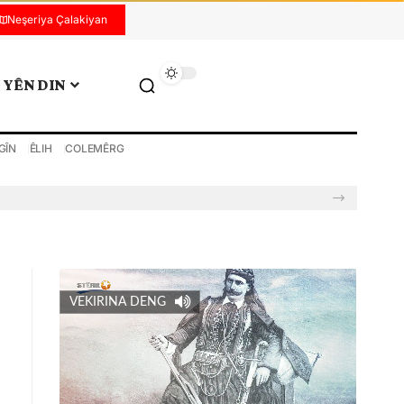
Neşeriya Çalakiyan
YÊN DIN
GÎN
ÊLIH
COLEMÊRG
VEKIRINA DENG