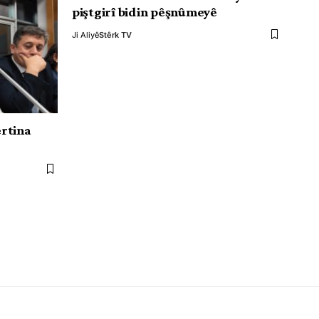
piştgirî bidin pêşnûmeyê
Ji Aliyê
Stêrk TV
rtina