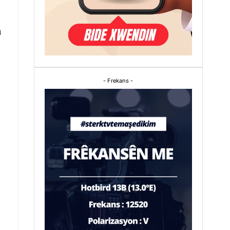
û
û
- Frekans -