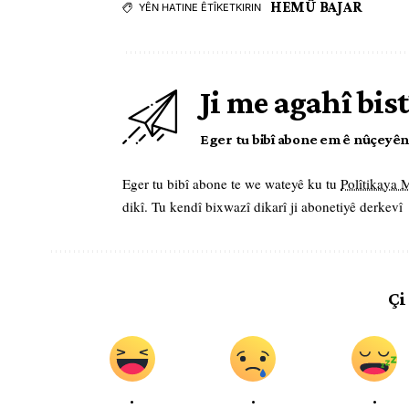
HEMÛ BAJAR
YÊN HATINE ÊTÎKETKIRIN
Ji me agahî bist
Eger tu bibî abone em ê nûçeyên l
Eger tu bibî abone te we wateyê ku tu
Polîtikaya
dikî. Tu kendî bixwazî dikarî ji abonetiyê derkevî
Çi
.
.
.