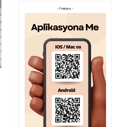
- Frekans -
n