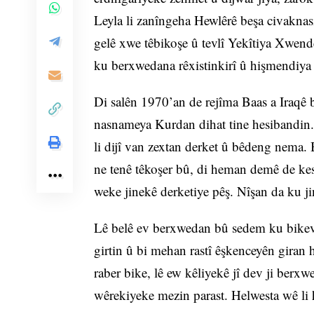
Leyla li zanîngeha Hewlêrê beşa civakna
gelê xwe têbikoşe û tevlî Yekîtiya Xwen
ku berxwedana rêxistinkirî û hişmendiya si
Di salên 1970’an de rejîma Baas a Iraqê b
nasnameya Kurdan dihat tine hesibandin
li dijî van zextan derket û bêdeng nema. 
ne tenê têkoşer bû, di heman demê de kes
weke jinekê derketiye pêş. Nîşan da ku jin 
Lê belê ev berxwedan bû sedem ku bikeve 
girtin û bi mehan rastî êşkenceyên giran
raber bike, lê ew kêliyekê jî dev ji ber
wêrekiyeke mezin parast. Helwesta wê li 