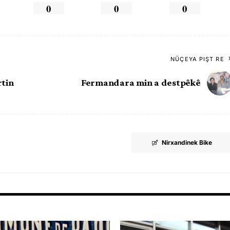
0
0
0
NÛÇEYA PIŞT RE
rtin
Fermandara min a destpêkê
Nirxandinek Bike