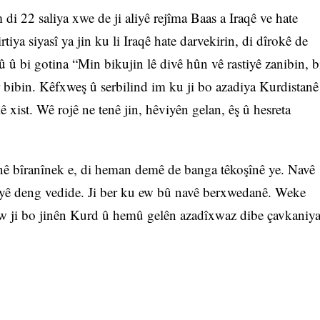
i 22 saliya xwe de ji aliyê rejîma Baas a Iraqê ve hate
ya siyasî ya jin ku li Iraqê hate darvekirin, di dîrokê de
bû û bi gotina “Min bikujin lê divê hûn vê rastiyê zanibin, b
 bibin. Kêfxweş û serbilind im ku ji bo azadiya Kurdistanê
xist. Wê rojê ne tenê jin, hêviyên gelan, êş û hesreta
enê bîranînek e, di heman demê de banga têkoşînê ye. Navê
adiyê deng vedide. Ji ber ku ew bû navê berxwedanê. Weke
 ew ji bo jinên Kurd û hemû gelên azadîxwaz dibe çavkaniy