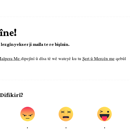
îne!
ezgîn yekser ji maîla te re bişînin.
 Malpera Me
dipejînî û dîsa tê wê wateyê ku tu
Şert û Mercên me
qebûl
 Difikirî?
.
.
.