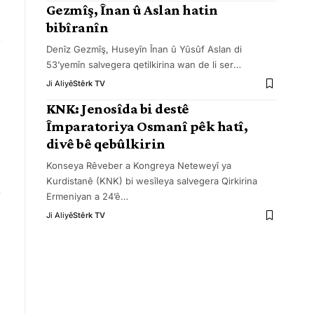
Gezmîş, Înan û Aslan hatin
bibîranîn
Denîz Gezmîş, Huseyîn Înan û Yûsûf Aslan di
53’yemîn salvegera qetilkirina wan de li ser
…
Ji Aliyê
Stêrk TV
KNK: Jenosîda bi destê
Împaratoriya Osmanî pêk hatî,
divê bê qebûlkirin
Konseya Rêveber a Kongreya Neteweyî ya
Kurdistanê (KNK) bi wesîleya salvegera Qirkirina
Ermeniyan a 24’ê
…
Ji Aliyê
Stêrk TV