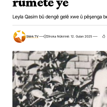
rûmetê ye
Leyla Qasim bû dengê gelê xwe û pêşenga berx
Stêrk TV
Dîroka Nûkirinê: 12. Gulan 2025