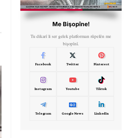
HD
00:51
Me Bişopîne!
Tu dikarî li ser gelek platforman rûpelên me
bişopînî.
Facebook
Twitter
Pinterest
Instagram
Youtube
Tiktok
Telegram
Google News
LinkedIn