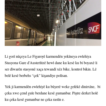
Li gorî nûçeya Le Figaroyê karmendên yekîneya ewlehiya
Stasyona Gare d’Austerlitzê hewl dane ku kesê ku bi boyaxê li
ser dîwarên stasyonê xaça tewandî xêz bike, kontrol bikin. Lê
belê kesê berbehs “çek” kişandiye polîsan.
Yek ji karmendên ewlehiyê ku bûyerê weke gefekê dinirxîne, bi
çeka xwe çend gule berdane kesê gumanbar. Piştre derket holê
ku çeka kesê gumanbar ne çeka rastîn e.