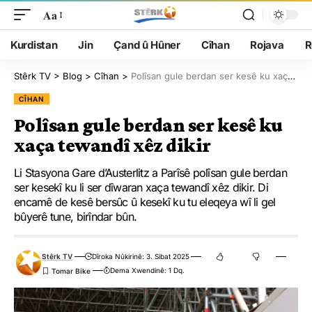
Aa
Kurdistan
Jin
Çand û Hûner
Cîhan
Rojava
R
Stêrk TV
>
Blog
>
Cîhan
>
Polîsan gule berdan ser kesê ku xaça tewandî xêz dikir
CÎHAN
Polîsan gule berdan ser kesê ku
xaça tewandî xêz dikir
Li Stasyona Gare d’Austerlitz a Parîsê polîsan gule berdan
ser kesekî ku li ser dîwaran xaça tewandî xêz dikir. Di
encamê de kesê bersûc û kesekî ku tu eleqeya wî li gel
bûyerê tune, birîndar bûn.
Stêrk TV
Dîroka Nûkirinê: 3. Sibat 2025
Dema Xwendinê: 1 Dq.