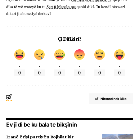
dîsa tê wê wateyê ku tu
Şert û Mercên me
qebûl dikî. Tu kendî bixwazî
dikarî ji abonetiyê derkevî
Çi Difikirî?
.
.
.
.
.
.
0
0
0
0
0
0
Nirxandinek Bike
Ev jî di be ku bala te bikşînin
Îranê êrîşî partiyên Rojhilat kir