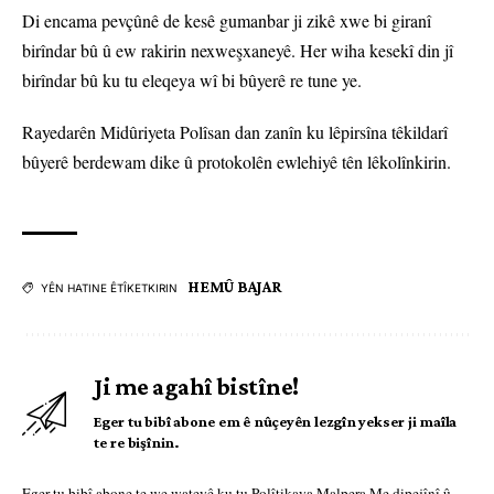
Di encama pevçûnê de kesê gumanbar ji zikê xwe bi giranî
birîndar bû û ew rakirin nexweşxaneyê. Her wiha kesekî din jî
birîndar bû ku tu eleqeya wî bi bûyerê re tune ye.
Rayedarên Midûriyeta Polîsan dan zanîn ku lêpirsîna têkildarî
bûyerê berdewam dike û protokolên ewlehiyê tên lêkolînkirin.
HEMÛ BAJAR
YÊN HATINE ÊTÎKETKIRIN
Ji me agahî bistîne!
Eger tu bibî abone em ê nûçeyên lezgîn yekser ji maîla
te re bişînin.
Eger tu bibî abone te we wateyê ku tu
Polîtikaya Malpera Me
dipejînî û