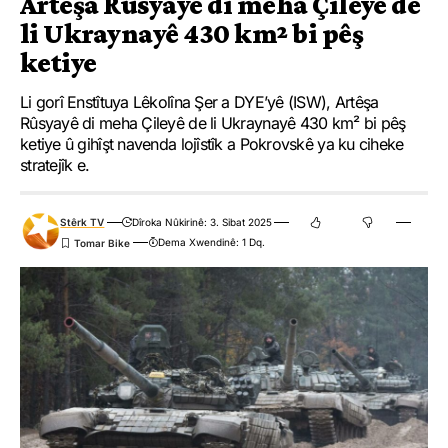
Artêşa Rûsyayê di meha Çileyê de
li Ukraynayê 430 km² bi pêş
ketiye
Li gorî Enstîtuya Lêkolîna Şer a DYE’yê (ISW), Artêşa
Rûsyayê di meha Çileyê de li Ukraynayê 430 km² bi pêş
ketiye û gihîşt navenda lojîstîk a Pokrovskê ya ku ciheke
stratejîk e.
Stêrk TV
Dîroka Nûkirinê: 3. Sibat 2025
Dema Xwendinê: 1 Dq.