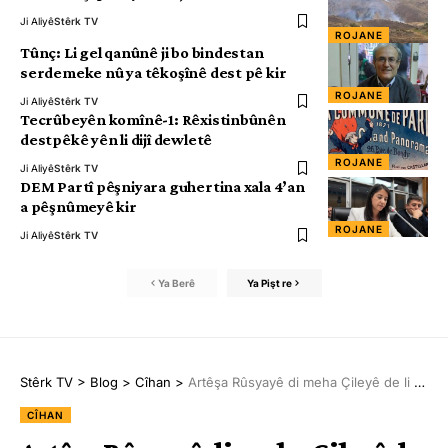
Ji Aliyê
Stêrk TV
ROJANE
Tûnç: Li gel qanûnê ji bo bindestan
serdemeke nû ya têkoşînê dest pê kir
ROJANE
Ji Aliyê
Stêrk TV
Tecrûbeyên komînê-1: Rêxistinbûnên
destpêkê yên li dijî dewletê
ROJANE
Ji Aliyê
Stêrk TV
DEM Partî pêşniyara guhertina xala 4’an
a pêşnûmeyê kir
ROJANE
Ji Aliyê
Stêrk TV
Ya Berê
Ya Pişt re
Stêrk TV
>
Blog
>
Cîhan
>
Artêşa Rûsyayê di meha Çileyê de li Ukraynayê 430 km² bi pêş ketiye
CÎHAN