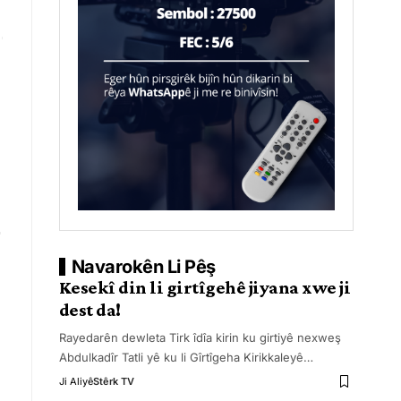
Navarokên Li Pêş
Kesekî din li girtîgehê jiyana xwe ji
dest da!
Rayedarên dewleta Tirk îdîa kirin ku girtiyê nexweş
Abdulkadîr Tatli yê ku li Gîrtîgeha Kirikkaleyê
…
Ji Aliyê
Stêrk TV