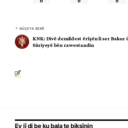
0
0
0
NÛÇEYA BERÊ
KNK: Divê demildest êrîşên li ser Bakur û
Sûriyeyê bên rawestandin
Ev jî di be ku bala te bikşînin