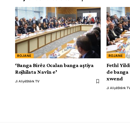
ROJANE
ROJANE
‘Banga Birêz Ocalan banga aştiya
Fethî Yil
Rojhilata Navîn e’
de banga 
xwend
Ji Aliyê
Stêrk TV
Ji Aliyê
Stêrk T