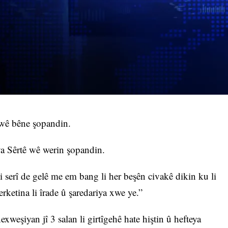
 wê bêne şopandin.
ya Sêrtê wê werin şopandin.
serî de gelê me em bang li her beşên civakê dikin ku li
rketina li îrade û şaredariya xwe ye.”
exweşiyan jî 3 salan li girtîgehê hate hiştin û hefteya