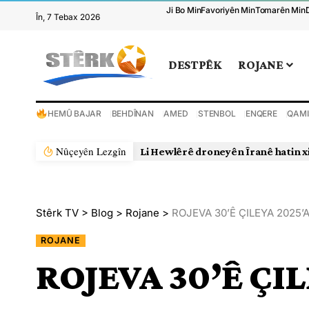
Ji Bo Min
Favoriyên Min
Tomarên Min
În, 7 Tebax 2026
DESTPÊK
ROJANE
HEMÛ BAJAR
BEHDÎNAN
AMED
STENBOL
ENQERE
QAMI
Nûçeyên Lezgîn
Li Hewlêrê droneyên Îranê hatin x
Stêrk TV
>
Blog
>
Rojane
>
ROJEVA 30’Ê ÇILEYA 2025’
ROJANE
ROJEVA 30’Ê ÇI