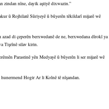
n zindan nîne, dayik aştiyê dixwazin.”
Bakur û Rojhilatê Sûriyeyê û bûyerên têkildarî mijarê wê
n azad di çeperên berxwedanê de ne, berxwedana dîrokî ya
 Tişrînê silav kirin.
 Herêmên Parastinê yên Medyayê û bûyerên li ser mijarê wê
 hunermend Hogir Ar li Kolnê tê nîşandan.