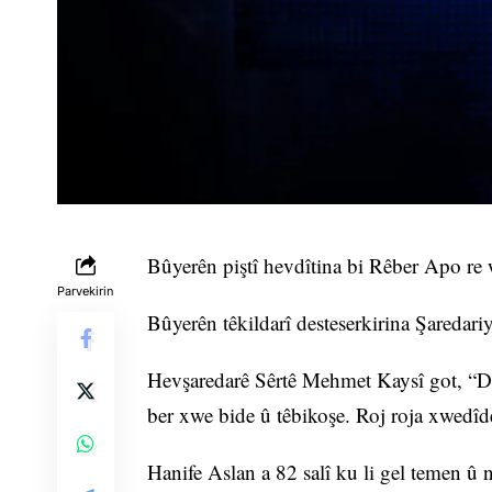
Bûyerên piştî hevdîtina bi Rêber Apo re
Parvekirin
Bûyerên têkildarî desteserkirina Şaredari
Hevşaredarê Sêrtê Mehmet Kaysî got, “Di 
ber xwe bide û têbikoşe. Roj roja xwedîde
Hanife Aslan a 82 salî ku li gel temen û n