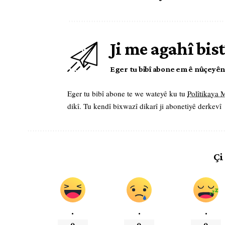
Ji me agahî bist
Eger tu bibî abone em ê nûçeyên l
Eger tu bibî abone te we wateyê ku tu
Polîtikaya
dikî. Tu kendî bixwazî dikarî ji abonetiyê derkevî
Çi
.
.
.