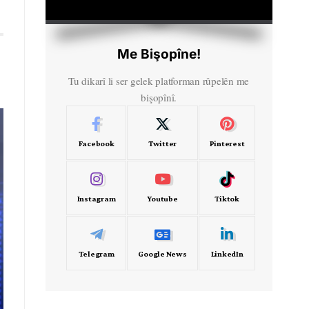
HD
00:00
Me Bişopîne!
Tu dikarî li ser gelek platforman rûpelên me
bişopînî.
Facebook
Twitter
Pinterest
Instagram
Youtube
Tiktok
Telegram
Google News
LinkedIn