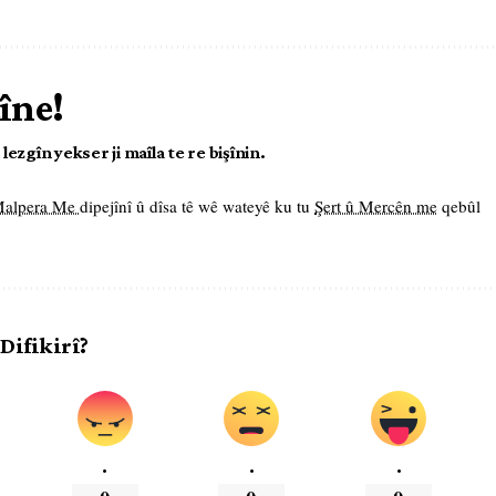
îne!
ezgîn yekser ji maîla te re bişînin.
 Malpera Me
dipejînî û dîsa tê wê wateyê ku tu
Şert û Mercên me
qebûl
 Difikirî?
.
.
.