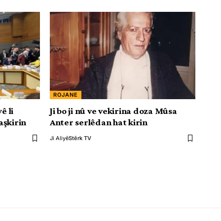
ROJANE
ê li
Ji bo ji nû ve vekirina doza Mûsa
aşkirin
Anter serlêdan hat kirin
Ji Aliyê
Stêrk TV