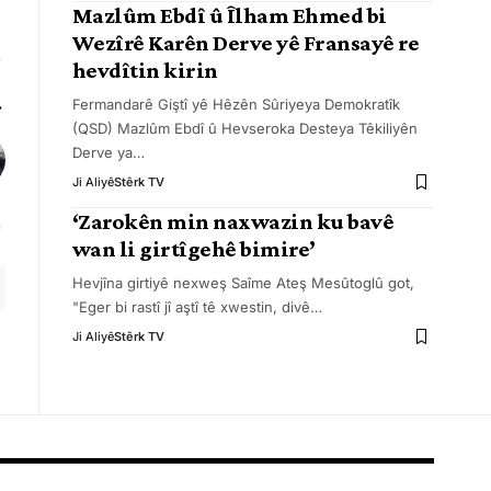
Mazlûm Ebdî û Îlham Ehmed bi
Wezîrê Karên Derve yê Fransayê re
hevdîtin kirin
Fermandarê Giştî yê Hêzên Sûriyeya Demokratîk
(QSD) Mazlûm Ebdî û Hevseroka Desteya Têkiliyên
Derve ya
…
Ji Aliyê
Stêrk TV
‘Zarokên min naxwazin ku bavê
wan li girtîgehê bimire’
Hevjîna girtiyê nexweş Saîme Ateş Mesûtoglû got,
"Eger bi rastî jî aştî tê xwestin, divê
…
Ji Aliyê
Stêrk TV