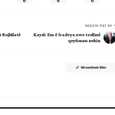
0
0
0
NÛÇEYA PIŞT RE
 Rojhilatê
Kaysî: Em ê îradeya xwe teslîmî
qeyûman nekin
Nirxandinek Bike