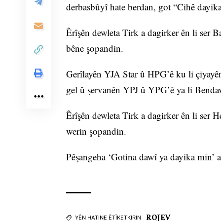
derbasbûyî hate berdan, got “Cihê dayika
Êrîşên dewleta Tirk a dagirker ên li ser 
bêne şopandin.
Gerîlayên YJA Star û HPG’ê ku li çiyayê
gel û şervanên YPJ û YPG’ê ya li Bendava
Êrîşên dewleta Tirk a dagirker ên li ser
werin şopandin.
Pêşangeha ‘Gotina dawî ya dayika min’ a
ROJEV
YÊN HATINE ÊTÎKETKIRIN