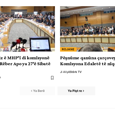
ROJANE
diz ê MHP’î di komîsyonê
Pêşnûme qanûna çarçovey
Rêber Apo ya 27’ê Sibatê
Komîsyona Edaletê tê nîq
Ji Aliyê
Stêrk TV
V
Ya Berê
Ya Pişt re