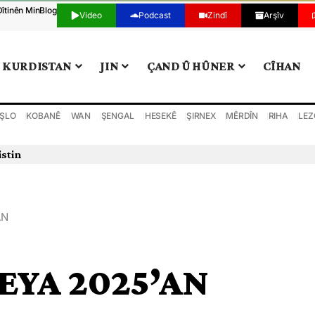
Dîtinên Min
Blog
Video
Podcast
Zindî
Arşîv
KURDISTAN
JIN
ÇAND Û HÛNER
CÎHAN
ŞLO
KOBANÊ
WAN
ŞENGAL
HESEKÊ
ŞIRNEX
MÊRDÎN
RIHA
LEZ
istin
AN
LEYA 2025’AN