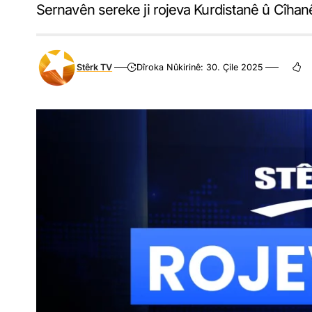
Sernavên sereke ji rojeva Kurdistanê û Cîhan
Stêrk TV
Dîroka Nûkirinê: 30. Çile 2025