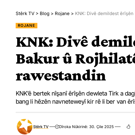
Stêrk TV
>
Blog
>
Rojane
>
KNK: Divê demildest êrîşên 
ROJANE
KNK: Divê demilde
Bakur û Rojhilat
rawestandin
KNK’ê bertek nîşanî êrîşên dewleta Tirk a dagi
bang li hêzên navneteweyî kir rê li ber van êr
Stêrk TV
Dîroka Nûkirinê: 30. Çile 2025