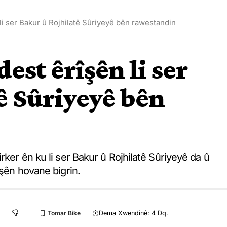
li ser Bakur û Rojhilatê Sûriyeyê bên rawestandin
st êrîşên li ser
ê Sûriyeyê bên
rker ên ku li ser Bakur û Rojhilatê Sûriyeyê da û
îşên hovane bigrin.
Dema Xwendinê: 4 Dq.