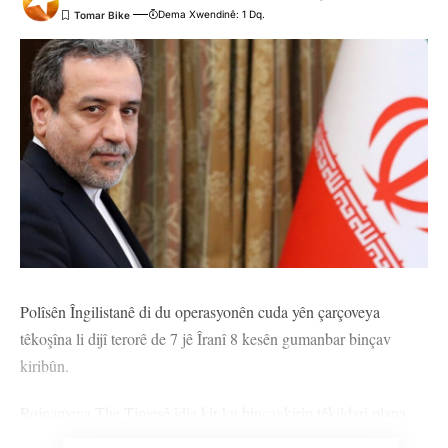
Dema Xwendinê: 1 Dq.
Polîsên Îngilistanê di du operasyonên cuda yên çarçoveya
têkoşîna li dijî terorê de 7 jê Îranî 8 kesên gumanbar binçav
kiribûn.
Rojnameya The Timesê îdîa kir ku binçavkirin têkildarî plana
êrîşa muhtemel a li dijî Balyozxaneya Îsraîlê ye. Lê belê ev yek ji