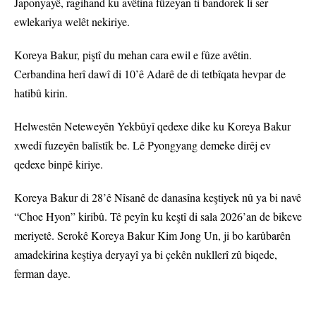
Japonyayê, ragihand ku avêtina fûzeyan ti bandorek li ser
ewlekariya welêt nekiriye.
Koreya Bakur, piştî du mehan cara ewil e fûze avêtin.
Cerbandina herî dawî di 10’ê Adarê de di tetbîqata hevpar de
hatibû kirin.
Helwestên Neteweyên Yekbûyî qedexe dike ku Koreya Bakur
xwedî fuzeyên balîstîk be. Lê Pyongyang demeke dirêj ev
qedexe binpê kiriye.
Koreya Bakur di 28’ê Nîsanê de danasîna keştiyek nû ya bi navê
“Choe Hyon” kiribû. Tê peyîn ku keştî di sala 2026’an de bikeve
meriyetê. Serokê Koreya Bakur Kim Jong Un, ji bo karûbarên
amadekirina keştiya deryayî ya bi çekên nukllerî zû biqede,
ferman daye.