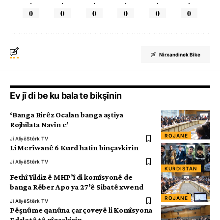
.
.
.
.
.
.
0
0
0
0
0
0
Nirxandinek Bike
Ev jî di be ku bala te bikşînin
‘Banga Birêz Ocalan banga aştiya
Rojhilata Navîn e’
ROJANE
Ji Aliyê
Stêrk TV
Li Merîwanê 6 Kurd hatin binçavkirin
Ji Aliyê
Stêrk TV
KURDISTAN
Fethî Yildiz ê MHP’î di komîsyonê de
banga Rêber Apo ya 27’ê Sibatê xwend
ROJANE
Ji Aliyê
Stêrk TV
Pêşnûme qanûna çarçoveyê li Komîsyona
Edaletê tê nîqaşkirin