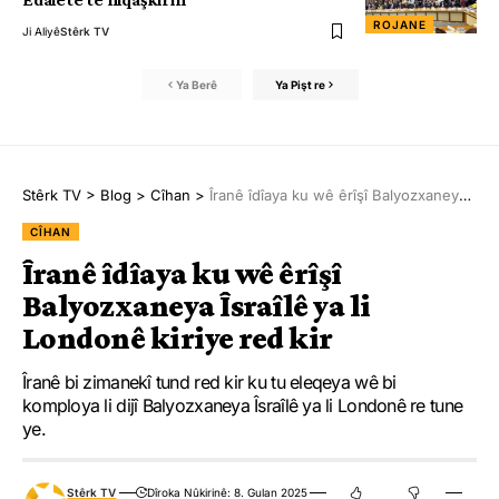
ROJANE
Ji Aliyê
Stêrk TV
Ya Berê
Ya Pişt re
Stêrk TV
>
Blog
>
Cîhan
>
Îranê îdîaya ku wê êrîşî Balyozxaneya Îsraîlê ya li Londonê kiriye red kir
CÎHAN
Îranê îdîaya ku wê êrîşî
Balyozxaneya Îsraîlê ya li
Londonê kiriye red kir
Îranê bi zimanekî tund red kir ku tu eleqeya wê bi
komploya li dijî Balyozxaneya Îsraîlê ya li Londonê re tune
ye.
Stêrk TV
Dîroka Nûkirinê: 8. Gulan 2025