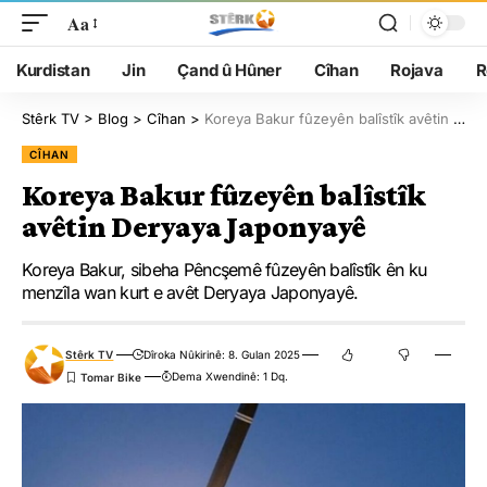
Aa
Kurdistan
Jin
Çand û Hûner
Cîhan
Rojava
R
Stêrk TV
>
Blog
>
Cîhan
>
Koreya Bakur fûzeyên balîstîk avêtin Deryaya Japonyayê
CÎHAN
Koreya Bakur fûzeyên balîstîk
avêtin Deryaya Japonyayê
Koreya Bakur, sibeha Pêncşemê fûzeyên balîstîk ên ku
menzîla wan kurt e avêt Deryaya Japonyayê.
Stêrk TV
Dîroka Nûkirinê: 8. Gulan 2025
Dema Xwendinê: 1 Dq.