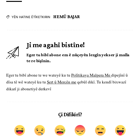
HEMÛ BAJAR
YÊN HATINE ÊTÎKETKIRIN
Ji me agahî bistîne!
Eger tu bibî abone em ê nûçeyên lezgîn yekser ji maîla
te re bişînin.
Eger tu bibî abone te we wateyê ku tu
Polîtikaya Malpera Me
dipejînî û
dîsa tê wê wateyê ku tu
Şert û Mercên me
qebûl dikî. Tu kendî bixwazî
dikarî ji abonetiyê derkevî
Çi Difikirî?