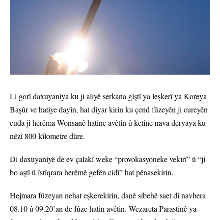
Li gorî daxuyaniya ku ji aliyê serkana giştî ya leşkerî ya Koreya
Başûr ve hatiye dayîn, hat diyar kirin ku çend fûzeyên ji cureyên
cuda ji herêma Wonsanê hatine avêtin û ketine nava deryaya ku
nêzî 800 kîlometre dûre.
Di daxuyaniyê de ev çalakî weke “provokasyoneke vekirî” û “ji
bo aştî û îstîqrara herêmê gefên cidî” hat pênasekirin.
Hejmara fûzeyan nehat eşkerekirin, danê sibehê saet di navbera
08.10 û 09.20’an de fûze hatin avêtin. Wezareta Parastinê ya