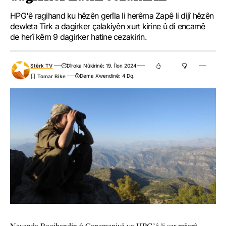
HPG'ê ragihand ku hêzên gerîla li herêma Zapê li dijî hêzên
dewleta Tirk a dagirker çalakiyên xurt kirine û di encamê
de herî kêm 9 dagirker hatine cezakirin.
Stêrk TV
Dîroka Nûkirinê: 19. Îlon 2024
Dema Xwendinê: 4 Dq.
Navenda Ragihandin û Çapemeniyê ya HPG’ê li ser mijarê