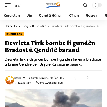
Aa
Kurdistan
Jin
Çand û Hûner
Cîhan
Rojava
R
Stêrk TV
>
Blog
>
Kurdistan
>
Dewleta Tirk bombe li gundên Bradost û Qendîlê barand
KURDISTAN
Dewleta Tirk bombe li gundên
Bradost û Qendîlê barand
Dewleta Tirk a dagirker bombe li gundên herêma Bradostê
û Binarê Qendîlê yên Başûrê Kurdistanê barand.
Stêrk TV
Dîroka Nûkirinê: 19. Îlon 2024
Dema Xwendinê: 1 Dq.