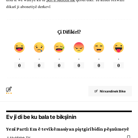
dikarî ji abonetiyê derkevî
Çi Difikirî?
.
.
.
.
.
.
0
0
0
0
0
0
Nirxandinek Bike
Ev jî di be ku bala te bikşînin
Yenî Partî: Em ê tevî kêmasiyan piştgirî bidin pêşnûmeyê
Ji Aliyê
Stêrk TV