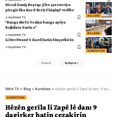
Meral Daniş Beştaş: Ji bo çareseriya
pirsgirêka Kurd deriyê hiqûqê vedibe
ROJANE
Ji Aliyê
Stêrk TV
‘Banga Birêz Ocalan banga aştiya
Rojhilata Navîn e’
ROJANE
Ji Aliyê
Stêrk TV
Li Merîwanê 6 Kurd hatin binçavkirin
Ji Aliyê
Stêrk TV
KURDISTAN
Ya Berê
Ya Pişt re
Stêrk TV
>
Blog
>
Kurdistan
>
Hêzên gerîla li Zapê lê dan: 9 dagirker hatin cezakirin
KURDISTAN
Hêzên gerîla li Zapê lê dan: 9
dagirker hatin cezakirin