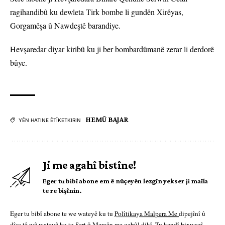
ragihandibû ku dewleta Tirk bombe li gundên Xirêyas,
Gorgamêşa û Nawdeştê barandiye.
Hevşaredar diyar kiribû ku ji ber bombardûmanê zerar li derdorê
bûye.
HEMÛ BAJAR
YÊN HATINE ÊTÎKETKIRIN
Ji me agahî bistîne!
Eger tu bibî abone em ê nûçeyên lezgîn yekser ji maîla
te re bişînin.
Eger tu bibî abone te we wateyê ku tu
Polîtikaya Malpera Me
dipejînî û
dîsa tê wê wateyê ku tu
Şert û Mercên me
qebûl dikî. Tu kendî bixwazî