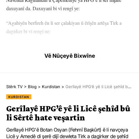
daxuyanî da. Daxuyanî bi vî rengî ye:
“Agahiyên berfireh ên li ser çalakiyan û êrîşên artêşa Tirk a
dagirker bi vî rengî ne:
“Li Herêma Şehîd Delîl a Rojavayê Zapê;
Vê Nûçeyê Bixwîne
17’ê Îlonê saet di 16:17’an de li Qada Berxwedanê ya Girê Cûdî
li dijî dagirkerên ku hewl didan bi teqemeniyên qedexekirî
bombeyan li tunelên me yên şer bibarînin, bi sabotajê çalakî hate
kirin. Di encama çalakiyê de liv û tevgera dagirkeran hate
Stêrk TV
>
Blog
>
Kurdistan
>
Gerîlayê HPG’ê yê li Licê şehîd bû li Sêrtê hate veşartin
rawestandin. Çalakî ji aliyê hêzên me yên YJA Starê ve hate
KURDISTAN
kirin.
Gerîlayê HPG’ê yê li Licê şehîd bû
li Sêrtê hate veşartin
18’ê Îlonê saet di 17:50’î de li Qada Berxwedanê ya Girê Cûdî li
hemberî dagirkerên ku berê xwe dabûn tunelên şer, bi sabotajê
Gerîlayê HPG'ê Botan Osyan (Fehmî Başkûrt) ê li navçeya
çalakî hate kirin. Di vê çalakiyê de ku hêzên me yên YJA Starê
Licê y Amedê di şerê dijî dewleta Tirk a dagirker de şehîd