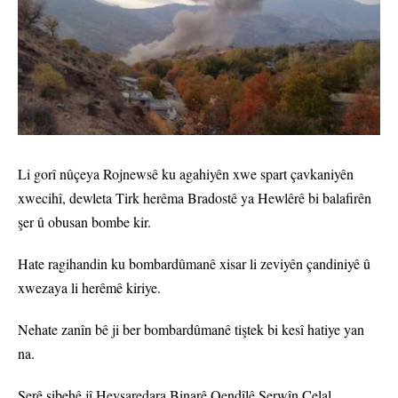
Li gorî nûçeya Rojnewsê ku agahiyên xwe spart çavkaniyên
xwecihî, dewleta Tirk herêma Bradostê ya Hewlêrê bi balafirên
şer û obusan bombe kir.
Hate ragihandin ku bombardûmanê xisar li zeviyên çandiniyê û
xwezaya li herêmê kiriye.
Nehate zanîn bê ji ber bombardûmanê tiştek bi kesî hatiye yan
na.
Serê sibehê jî Hevşaredara Binarê Qendîlê Serwîn Celal