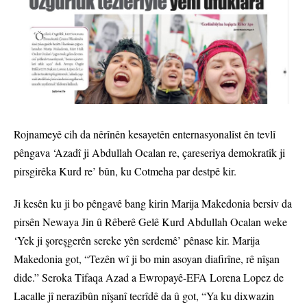
Rojnameyê cih da nêrînên kesayetên enternasyonalîst ên tevlî
pêngava ‘Azadî ji Abdullah Ocalan re, çareseriya demokratîk ji
pirsgirêka Kurd re’ bûn, ku Cotmeha par destpê kir.
Ji kesên ku ji bo pêngavê bang kirin Marija Makedonia bersiv da
pirsên Newaya Jin û Rêberê Gelê Kurd Abdullah Ocalan weke
‘Yek ji şoreşgerên sereke yên serdemê’ pênase kir. Marija
Makedonia got, “Tezên wî ji bo min asoyan diafirîne, rê nîşan
dide.” Seroka Tifaqa Azad a Ewropayê-EFA Lorena Lopez de
Lacalle jî nerazîbûn nîşanî tecrîdê da û got, “Ya ku dixwazin