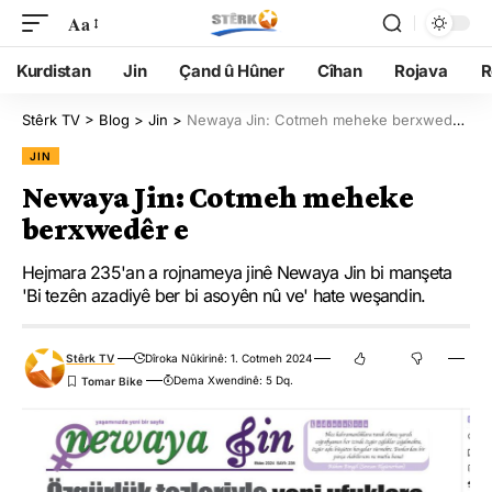
Aa
Kurdistan
Jin
Çand û Hûner
Cîhan
Rojava
R
Stêrk TV
>
Blog
>
Jin
>
Newaya Jin: Cotmeh meheke berxwedêr e
JIN
Newaya Jin: Cotmeh meheke
berxwedêr e
Hejmara 235'an a rojnameya jinê Newaya Jin bi manşeta
'Bi tezên azadiyê ber bi asoyên nû ve' hate weşandin.
Stêrk TV
Dîroka Nûkirinê: 1. Cotmeh 2024
Dema Xwendinê: 5 Dq.