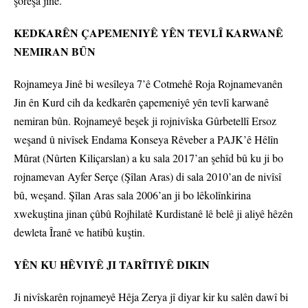
şoreşa jinê.”
KEDKARÊN ÇAPEMENIYÊ YÊN TEVLÎ KARWANÊ
NEMIRAN BÛN
Rojnameya Jinê bi wesîleya 7’ê Cotmehê Roja Rojnamevanên
Jin ên Kurd cih da kedkarên çapemeniyê yên tevlî karwanê
nemiran bûn. Rojnameyê beşek ji rojnivîska Gûrbetellî Ersoz
weşand û nivîsek Endama Konseya Rêveber a PAJK’ê Hêlîn
Mûrat (Nûrten Kiliçarslan) a ku sala 2017’an şehîd bû ku ji bo
rojnamevan Ayfer Serçe (Şîlan Aras) di sala 2010’an de nivîsî
bû, weşand. Şîlan Aras sala 2006’an ji bo lêkolînkirina
xwekuştina jinan çûbû Rojhilatê Kurdistanê lê belê ji aliyê hêzên
dewleta Îranê ve hatibû kuştin.
YÊN KU HÊVIYÊ JI TARÎTIYÊ DIKIN
Ji nivîskarên rojnameyê Hêja Zerya jî diyar kir ku salên dawî bi