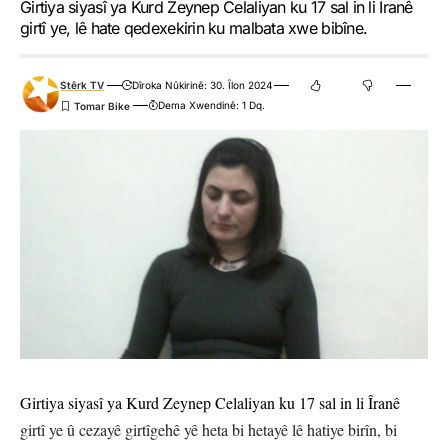
Girtiya siyasî ya Kurd Zeynep Celaliyan ku 17 sal in li Îranê
girtî ye, lê hate qedexekirin ku malbata xwe bibîne.
Stêrk TV
Dîroka Nûkirinê: 30. Îlon 2024
Dema Xwendinê: 1 Dq.
Girtiya siyasî ya Kurd Zeynep Celaliyan ku 17 sal in li Îranê
girtî ye û cezayê girtîgehê yê heta bi hetayê lê hatiye birîn, bi