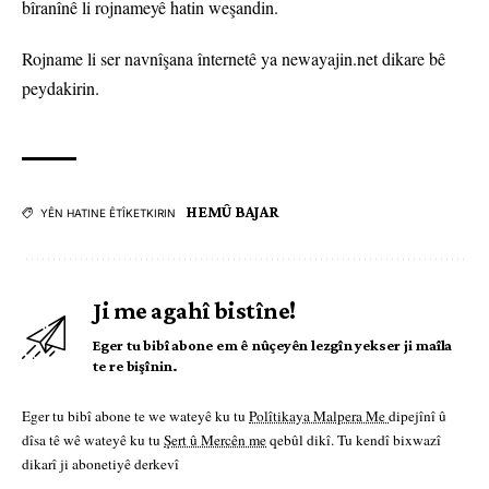
bîranînê li rojnameyê hatin weşandin.
Rojname li ser navnîşana înternetê ya newayajin.net dikare bê
peydakirin.
HEMÛ BAJAR
YÊN HATINE ÊTÎKETKIRIN
Ji me agahî bistîne!
Eger tu bibî abone em ê nûçeyên lezgîn yekser ji maîla
te re bişînin.
Eger tu bibî abone te we wateyê ku tu
Polîtikaya Malpera Me
dipejînî û
dîsa tê wê wateyê ku tu
Şert û Mercên me
qebûl dikî. Tu kendî bixwazî
dikarî ji abonetiyê derkevî