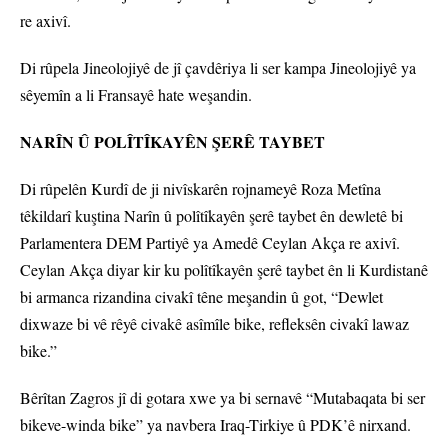
re axivî.
Di rûpela Jineolojiyê de jî çavdêriya li ser kampa Jineolojiyê ya
sêyemîn a li Fransayê hate weşandin.
NARÎN Û POLÎTÎKAYÊN ŞERÊ TAYBET
Di rûpelên Kurdî de ji nivîskarên rojnameyê Roza Metîna
têkildarî kuştina Narîn û polîtîkayên şerê taybet ên dewletê bi
Parlamentera DEM Partiyê ya Amedê Ceylan Akça re axivî.
Ceylan Akça diyar kir ku polîtîkayên şerê taybet ên li Kurdistanê
bi armanca rizandina civakî têne meşandin û got, “Dewlet
dixwaze bi vê rêyê civakê asîmîle bike, refleksên civakî lawaz
bike.”
Bêrîtan Zagros jî di gotara xwe ya bi sernavê “Mutabaqata bi ser
bikeve-winda bike” ya navbera Iraq-Tirkiye û PDK’ê nirxand.