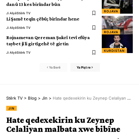
dan û 13 kes birîndar bûn
ROJAVA
Ji Aliyê
Stêrk TV
Li Şamê teqîn çêbû; birîndar hene
Ji Aliyê
Stêrk TV
ROJAVA
Rojnamevan Qereman Şukrî tevî efûya
taybet jî li girtîgehê tê girtin
KURDISTAN
Ji Aliyê
Stêrk TV
Ya Berê
Ya Pişt re
Stêrk TV
>
Blog
>
Jin
>
Hate qedexekirin ku Zeynep Celaliyan malbata xwe bibîne
JIN
Hate qedexekirin ku Zeynep
Celaliyan malbata xwe bibîne