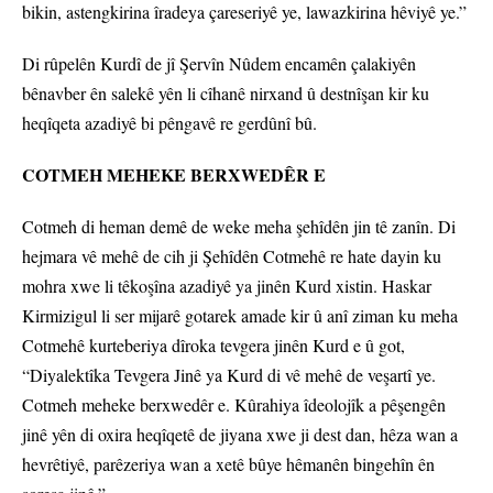
bikin, astengkirina îradeya çareseriyê ye, lawazkirina hêviyê ye.”
Di rûpelên Kurdî de jî Şervîn Nûdem encamên çalakiyên
bênavber ên salekê yên li cîhanê nirxand û destnîşan kir ku
heqîqeta azadiyê bi pêngavê re gerdûnî bû.
COTMEH MEHEKE BERXWEDÊR E
Cotmeh di heman demê de weke meha şehîdên jin tê zanîn. Di
hejmara vê mehê de cih ji Şehîdên Cotmehê re hate dayin ku
mohra xwe li têkoşîna azadiyê ya jinên Kurd xistin. Haskar
Kirmizigul li ser mijarê gotarek amade kir û anî ziman ku meha
Cotmehê kurteberiya dîroka tevgera jinên Kurd e û got,
“Diyalektîka Tevgera Jinê ya Kurd di vê mehê de veşartî ye.
Cotmeh meheke berxwedêr e. Kûrahiya îdeolojîk a pêşengên
jinê yên di oxira heqîqetê de jiyana xwe ji dest dan, hêza wan a
hevrêtiyê, parêzeriya wan a xetê bûye hêmanên bingehîn ên