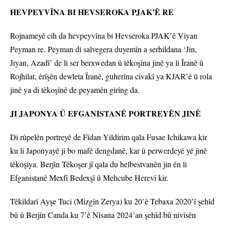
HEVPEYVÎNA BI HEVSEROKA PJAK’Ê RE
Rojnameyê cih da hevpeyvîna bi Hevseroka PJAK’ê Viyan
Peyman re. Peyman di salvegera duyemîn a serhildana ‘Jin,
Jiyan, Azadî’ de li ser berxwedan û têkoşîna jinê ya li Îranê û
Rojhilat, êrîşên dewleta Îranê, guherîna civakî ya KJAR’ê û rola
jinê ya di têkoşînê de peyamên girîng da.
JI JAPONYA Û EFGANISTANÊ PORTREYÊN JINÊ
Di rûpelên portreyê de Fîdan Yildirim qala Fusae Ichikawa kir
ku li Japonyayê ji bo mafê dengdanê, kar û perwerdeyê yê jinê
têkoşiya. Berjîn Têkoşer jî qala du helbestvanên jin ên li
Efganistanê Mexfî Bedexşî û Mehcube Herevî kir.
Têkildarî Ayşe Tuci (Mizgîn Zerya) ku 20’ê Tebaxa 2020’î şehîd
bû û Berjîn Canda ku 7’ê Nîsana 2024’an şehîd bû nivîsên