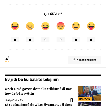
Çi Difikirî?
.
.
.
.
.
.
0
0
0
0
0
0
Nirxandinek Bike
Ev jî di be ku bala te bikşînin
Ozel: Divê gavên demokratîkbûnê di nav
hev de bên avêtin
ROJANE
Ji Aliyê
Stêrk TV
Di teqîna Şamê de 2 kes jiyana xwe ji dest