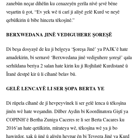
zanebûn neçar dihêlin ku cenazeyên gerîla nîvê şevê bêne
veşartin û got, “Ev yek wê ti carî ji aliyê gelê Kurd ve neyê
qebûlkirin û bibe hinceta têkoşînê.”
BERXWEDANA JINÊ VEDIGUHERE ŞOREŞÊ
Di beşa dosyayê de ku ji belgeya ‘Şoreşa Jinê’ ya PAJK’ê hate
amadekirin, bi sernavê ‘Berxwedana jinê vediguhere şoreşê’ qala
serhildana beriya 2 salan hate kirin ku ji Rojhilatê Kurdistanê û
Îranê destpê kir û li cîhanê belav bû.
GELÊ LENCAYÊ LI SER ŞOPA BERTA YE
Di rûpela cîhanê de jî hevpeyvînek li ser gelê lenca û têkoşîna
jinên wê hate weşandin. Dîlber Aydin bi Koordînatora Giştî ya
COPINH’ê Bertha Zuniga Caceres re li ser Berta Cacares ku
2016’an hate qetilkirin, mîrateya wê, têkoşîna wê ya ji bo
hawirdor, xak û jinê û aliyên hevpar ên bi Tevgera Jinê ya Kurd