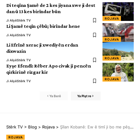
Di teqîna Şamê de 2 kes jiyana xwe ji dest
dan û 13 kes birîndar bûn
ROJAVA
Ji Aliyê
Stêrk TV
Li Şamê teqîn çêbû; birîndar hene
Ji Aliyê
Stêrk TV
ROJAVA
Li Efrînê xerac ji xwediyên erdan
dixwazin
ROJAVA
Ji Aliyê
Stêrk TV
Eyşe Efendî: Rêber Apo civak ji pencên
qirkirinê rizgar kir
ROJAVA
Ji Aliyê
Stêrk TV
Ya Berê
Ya Pişt re
Stêrk TV
>
Blog
>
Rojava
>
Şîlan Kobanê: Ew ê timî ji bo me pêşengên azadiyê bin
ROJAVA