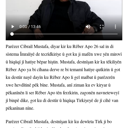
Parêzer Cibraîl Mustafa, diyar kir ku Rêber Apo 26 sal in di
sîstema Îmraliyê de tecrîdkiriye û got ku ji mafên xwe yên mirovî
û hiqûqî jî hatiye bêpar hiştin. Mustafa, destnîşan kir ku têkiliyên
Rêber Apo ya bi cîhana derve re bi temamî hatiye qutkirin û got
ku destûr nayê dayîn ku Rêber Apo li gel malbat û parêzerên
xwe hevdîtinê pêk bîne. Mustafa, anî ziman ku ev kiryar û
pêkanînên li ser Rêber Apo tên ferzkirin, zagonên navneteweyî
jî binpê dike, got ku di destûr û hiqûqa Tirkiyeyê de jî cihê van
pêkanînan nîne.
Parêzer Cibraîl Mustafa, destnîşan kir ku dewleta Tirk ji bo