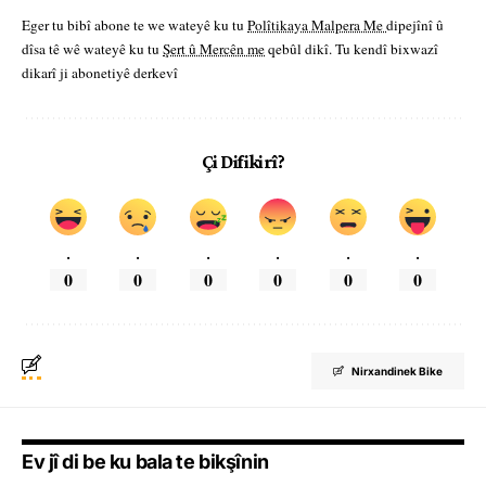
Eger tu bibî abone te we wateyê ku tu
Polîtikaya Malpera Me
dipejînî û
dîsa tê wê wateyê ku tu
Şert û Mercên me
qebûl dikî. Tu kendî bixwazî
dikarî ji abonetiyê derkevî
Çi Difikirî?
.
.
.
.
.
.
0
0
0
0
0
0
Nirxandinek Bike
Ev jî di be ku bala te bikşînin