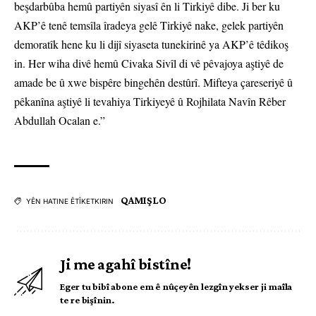
beşdarbûba hemû partiyên siyasî ên li Tirkiyê dibe. Ji ber ku
AKP’ê tenê temsîla îradeya gelê Tirkiyê nake, gelek partiyên
demoratîk hene ku li dijî siyaseta tunekirinê ya AKP’ê têdikoş
in. Her wiha divê hemû Civaka Sivîl di vê pêvajoya aştiyê de
amade be û xwe bispêre bingehên destûrî. Mifteya çareseriyê û
pêkanîna aştiyê li tevahiya Tirkiyeyê û Rojhilata Navîn Rêber
Abdullah Ocalan e.”
QAMIŞLO
YÊN HATINE ÊTÎKETKIRIN
Ji me agahî bistîne!
Eger tu bibî abone em ê nûçeyên lezgîn yekser ji maîla
te re bişînin.