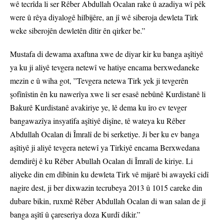
wê tecrîda li ser Rêber Abdullah Ocalan rake û azadiya wî pêk
were û rêya diyalogê hilbijêre, an jî wê siberoja dewleta Tirk
weke siberojên dewletên dîtir ên qirker be.”
Mustafa di dewama axaftına xwe de diyar kir ku banga aşîtiyê
ya ku ji aliyê tevgera netewî ve hatiye encama berxwedaneke
mezin e û wiha got, ”Tevgera netewa Tirk yek ji tevgerên
şofînîstin ên ku nawerîya xwe li ser esasê nebûnê Kurdistanê li
Bakurê Kurdistanê avakiriye ye, lê dema ku îro ev tevger
bangawazîya insyatîfa aşîtiyê dişîne, tê wateya ku Rêber
Abdullah Ocalan di Îmralî de bi serketiye. Ji ber ku ev banga
aşîtiyê ji aliyê tevgera netewî ya Tirkiyê encama Berxwedana
demdirêj ê ku Rêber Abullah Ocalan di Îmralî de kiriye. Li
aliyeke din em dîbînin ku dewleta Tirk vê mijarê bi awayekî cidî
nagire dest, ji ber dixwazin tecrubeya 2013 û 1015 careke din
dubare bikin, ruxmê Rêber Abdullah Ocalan di wan salan de jî
banga aşîtî û çareseriya doza Kurdî dikir.”