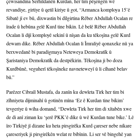
çewisandina Serhildanên Kurdan, her tim pêşengên wê
revandiye, girtiye û qetil kiriye û got, “Armanca komploya 15’ê
Sibatê jî ev bû, dixwastin bi dîlgirtina Rêber Abdullah Ocalan re
îrade û hebûna gelê Kurd tine bikin. Lê belê Rêber Abdullah
Ocalan li dijî komployê sekinî û nîşan da ku têkoşîna gelê Kurd
dewam dike. Rêber Abdullah Ocalan li Îmraliyê qonaxeke nû ya
berxwedanê bi paradigmaya Neteweya Demokratîk û
Şaristaniya Demokratîk da destpêkirin. Têkoşîna ji bo doza
Kurdbûnê, veguherî têkoşîneke navneteweyî û li cîhanê belav
bû.”
Parêzer Cibraîl Mustafa, da zanîn ku dewleta Tirk her tim bi
zîhniyeta dijminahî û gotinên mîna ‘Ez ê Kurdan tine bikim’
tevgeriye û wiha domand, “Dewleta Tirk her tim di xîtabên xwe
de di anî ziman ku ‘şerê PKK’ê dike û wê Kurdan tune bike.’ Lê
îro Tirkiyê jî dizane ku heta pirsgirêka Kurd çareser nebe nikare
çareseriyek ji pirsgirêkên welat re bibînin. Li ser vê bingehê yan