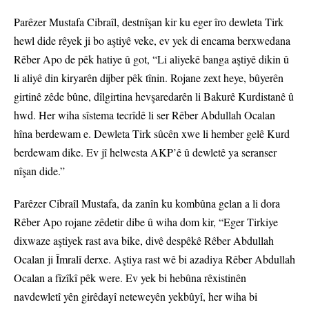
Parêzer Mustafa Cibraîl, destnîşan kir ku eger îro dewleta Tirk
hewl dide rêyek ji bo aştiyê veke, ev yek di encama berxwedana
Rêber Apo de pêk hatiye û got, “Li aliyekê banga aştiyê dikin û
li aliyê din kiryarên dijber pêk tînin. Rojane zext heye, bûyerên
girtinê zêde bûne, dîlgirtina hevşaredarên li Bakurê Kurdistanê û
hwd. Her wiha sîstema tecrîdê li ser Rêber Abdullah Ocalan
hîna berdewam e. Dewleta Tirk sûcên xwe li hember gelê Kurd
berdewam dike. Ev jî helwesta AKP’ê û dewletê ya seranser
nîşan dide.”
Parêzer Cibraîl Mustafa, da zanîn ku kombûna gelan a li dora
Rêber Apo rojane zêdetir dibe û wiha dom kir, “Eger Tirkiye
dixwaze aştiyek rast ava bike, divê despêkê Rêber Abdullah
Ocalan ji Îmralî derxe. Aştiya rast wê bi azadiya Rêber Abdullah
Ocalan a fîzîkî pêk were. Ev yek bi hebûna rêxistinên
navdewletî yên girêdayî neteweyên yekbûyî, her wiha bi