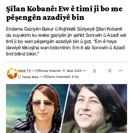
Şîlan Kobanê: Ew ê timî ji bo me
pêşengên azadiyê bin
Endama Gaziyên Bakur û Rojhilatê Sûriyeyê Şîlan Kobanê
da xuyakirin ku weke gaziyên jin şehîd Sorxwîn û Azadî wê
timî ji bo wan pêşengên azadiyê bin û got, “Em ê heya
dawiyê têkoşîna wan bidomînin. Em ê ala Sorxwîn û Azadî
timî bilind bikin.”
Stêrk TV
Dîroka Nûkirinê: 11. Sibat 2025
Dema Xwendinê: 6 Dq.