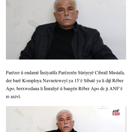
Parêzer û endamê Însîyatîfa Parêzerên Sûriyeyê Cibraîl Mustafa,
der barê Komploya Navneteweyî ya 15’ê Sibatê ya li dijî Rêber
Apo, berxwedana li Îmraliyê û bangên Rêber Apo de ji ANF’ê
re axivî.