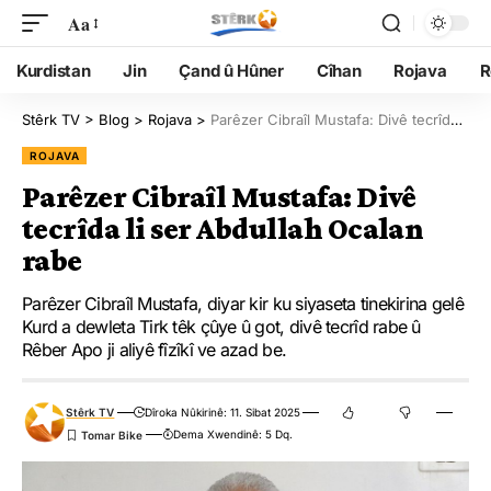
Aa
Kurdistan
Jin
Çand û Hûner
Cîhan
Rojava
R
Stêrk TV
>
Blog
>
Rojava
>
Parêzer Cibraîl Mustafa: Divê tecrîda li ser Abdullah Ocalan rabe
ROJAVA
Parêzer Cibraîl Mustafa: Divê
tecrîda li ser Abdullah Ocalan
rabe
Parêzer Cibraîl Mustafa, diyar kir ku siyaseta tinekirina gelê
Kurd a dewleta Tirk têk çûye û got, divê tecrîd rabe û
Rêber Apo ji aliyê fîzîkî ve azad be.
Stêrk TV
Dîroka Nûkirinê: 11. Sibat 2025
Dema Xwendinê: 5 Dq.